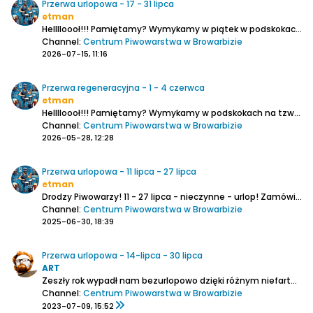
Przerwa urlopowa - 17 - 31 lipca
etman
Helllloooł!!! Pamiętamy?
Wymykamy w piątek w podskokach na tzw. urlop sprawdzać wiener lagery i leżaki.
Channel:
Centrum Piwowarstwa w Browarbizie
2026-07-15, 11:16
Przerwa regeneracyjna - 1 - 4 czerwca
etman
Helllloooł!!! Pamiętamy?
Wymykamy w podskokach na tzw. urlop
Channel:
Centrum Piwowarstwa w Browarbizie
2026-05-28, 12:28
Przerwa urlopowa - 11 lipca - 27 lipca
etman
Drodzy Piwowarzy!
11 - 27 lipca - nieczynne - urlop!
Zamówienia wysyłamy do 10. lipca - czwartek - włącznie,
Channel:
Centrum Piwowarstwa w Browarbizie
2025-06-30, 18:39
Przerwa urlopowa - 14-lipca - 30 lipca
ART
Zeszły rok wypadł nam bezurlopowo dzięki różnym niefartownym wydarzeniom.
Channel:
Centrum Piwowarstwa w Browarbizie
2023-07-09, 15:52