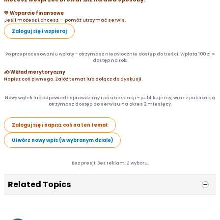
💛 Wsparcie finansowe
Jeśli możesz i chcesz — pomóż utrzymać serwis.
Zaloguj się i wspieraj
Po przeprocesowaniu wpłaty - otrzymasz niezwłocznie dostęp do treści. Wpłata 100 zł =
dostęp na rok.
✍️ Wkład merytoryczny
Napisz coś piwnego. Załóż temat lub dołącz do dyskusji.
Nowy wątek lub odpowiedź sprawdzimy i po akceptacji - publikujemy, wraz z publikacją
otrzymasz dostęp do serwisu na okres 2 miesięcy.
Zaloguj się i napisz coś na ten temat
Utwórz nowy wpis (w wybranym dziale)
Bez presji. Bez reklam. Z wyboru.
Related Topics