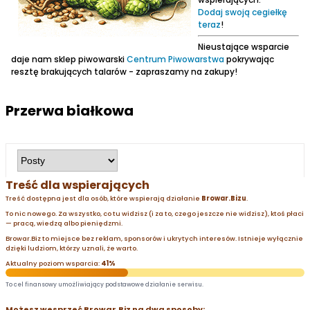
Dodaj swoją cegiełkę
teraz
!
Nieustające wsparcie
daje nam sklep piwowarski
Centrum Piwowarstwa
pokrywając
resztę brakujących talarów - zapraszamy na zakupy!
Przerwa białkowa
Treść dla wspierających
Treść dostępna jest dla osób, które wspierają działanie
Browar.Bizu
.
To nic nowego. Za wszystko, co tu widzisz (i za to, czego jeszcze nie widzisz), ktoś płaci
— pracą, wiedzą albo pieniędzmi.
Browar.Biz to miejsce bez reklam, sponsorów i ukrytych interesów. Istnieje wyłącznie
dzięki ludziom, którzy uznali, że warto.
Aktualny poziom wsparcia:
41%
To cel finansowy umożliwiający podstawowe działanie serwisu.
Możesz wesprzeć Browar.Biz na dwa sposoby: