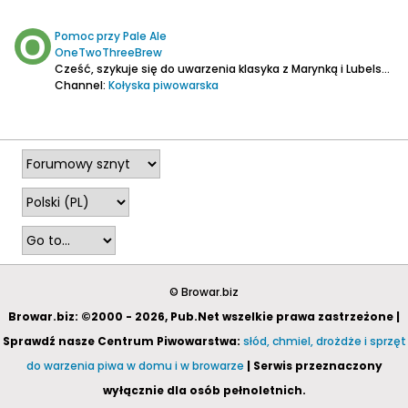
Pomoc przy Pale Ale
OneTwoThreeBrew
Cześć, szykuje się do uwarzenia klasyka z Marynką i Lubelską.
Z
Channel:
Kołyska piwowarska
2022-11-20, 22:40
© Browar.biz
Browar.biz: ©2000 - 2026, Pub.Net wszelkie prawa zastrzeżone |
Sprawdź nasze Centrum Piwowarstwa:
słód, chmiel, drożdże i sprzęt
do warzenia piwa w domu i w browarze
| Serwis przeznaczony
wyłącznie dla osób pełnoletnich.