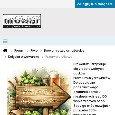
Zaloguj lub dołącz
Forum
Piwo
Browarnictwo amatorskie
Kołyska piwowarska
Przerwa białkowa
BrowarBiz utrzymuje
się z dobrowolnych
datków
PremiumUżytkowników.
Do absolutne
podstawowego
działania serwisu
niezbędnych jest 100
wspierających osób.
Żeby go móc rozwijać -
potrzeba 300+
wspierających.