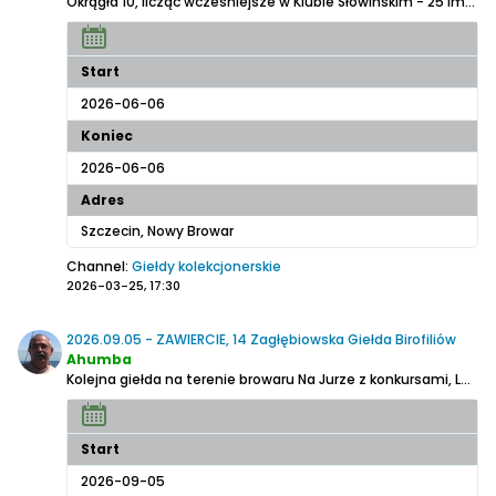
Okrągła 10, licząc wcześniejsze w Klubie Słowińskim - 25 impreza dla kolekcjonerów birofiliów i nie tylko.
Start
2026-06-06
Koniec
2026-06-06
Adres
Szczecin, Nowy Browar
Channel:
Giełdy kolekcjonerskie
2026-03-25, 17:30
2026.09.05 - ZAWIERCIE, 14 Zagłębiowska Giełda Birofiliów
Ahumba
Kolejna giełda na terenie browaru Na Jurze z konkursami, Loterią i miłym towarzystwem
Start
2026-09-05