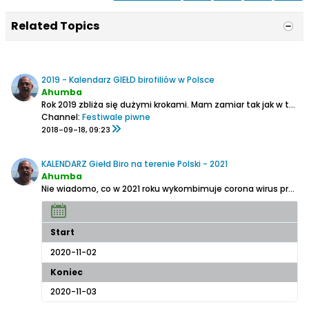
Related Topics
2019 - Kalendarz GIEŁD birofiliów w Polsce
Ahumba
Rok 2019 zbliża się dużymi krokami. Mam zamiar tak jak w tym roku prowadzić kalendarz giełd kolekcjonerskich dla piwomaniaków organizowanych na terenie Polski.
Channel:
Festiwale piwne
2018-09-18, 09:23
KALENDARZ Giełd Biro na terenie Polski - 2021
Ahumba
Nie wiadomo
, co w 2021 roku wykombimuje corona wirus przy poparciu polityków, a więc nie wiadomo, czy ten temat ma sens, ale ..........
Start
2020-11-02
Koniec
2020-11-03