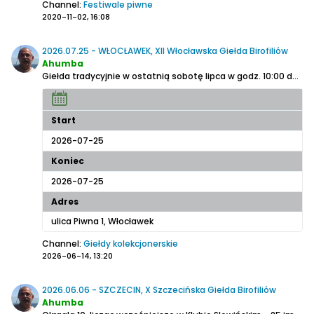
Channel:
Festiwale piwne
2020-11-02, 16:08
2026.07.25 - WŁOCŁAWEK, XII Włocławska Giełda Birofiliów
Ahumba
Giełda tradycyjnie w ostatnią sobotę lipca w godz. 10:00 do 14:00. w Przystani nad Wisłą. Kuchnia czynna od 13:00. Piwo od 10:00 z Kompanii Piwowarskiej - Lech zero, Książęce, Kozel.
Start
2026-07-25
Koniec
2026-07-25
Adres
ulica Piwna 1, Włocławek
Channel:
Giełdy kolekcjonerskie
2026-06-14, 13:20
2026.06.06 - SZCZECIN, X Szczecińska Giełda Birofiliów
Ahumba