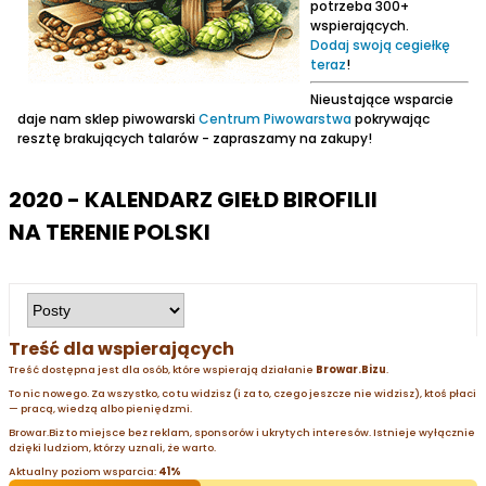
potrzeba 300+
wspierających.
Dodaj swoją cegiełkę
teraz
!
Nieustające wsparcie
daje nam sklep piwowarski
Centrum Piwowarstwa
pokrywając
resztę brakujących talarów - zapraszamy na zakupy!
2020 - KALENDARZ GIEŁD BIROFILII
NA TERENIE POLSKI
Treść dla wspierających
Treść dostępna jest dla osób, które wspierają działanie
Browar.Bizu
.
To nic nowego. Za wszystko, co tu widzisz (i za to, czego jeszcze nie widzisz), ktoś płaci
— pracą, wiedzą albo pieniędzmi.
Browar.Biz to miejsce bez reklam, sponsorów i ukrytych interesów. Istnieje wyłącznie
dzięki ludziom, którzy uznali, że warto.
Aktualny poziom wsparcia:
41%