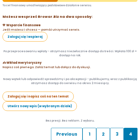
To cel finansowy umożliwiający podstawowe działanie serwisu.
Możesz wesprzeć Browar.Biz na dwa sposoby:
💛 Wsparcie finansowe
Jeśli możesz i chcesz — pomóż utrzymać serwis.
Zaloguj się i wspieraj
Po przeprocesowaniu wpłaty - otrzymasz niezwłocznie dostęp do treści. Wpłata 100 zł =
dostęp na rok.
✍️ Wkład merytoryczny
Napisz coś piwnego. Załóż temat lub dołącz do dyskusji.
Nowy wątek lub odpowiedź sprawdzimy i po akceptacji - publikujemy, wraz z publikacją
otrzymasz dostęp do serwisu na okres 2 miesięcy.
Zaloguj się i napisz coś na ten temat
Utwórz nowy wpis (w wybranym dziale)
Bez presji. Bez reklam. Z wyboru.
Previous
1
2
3
4