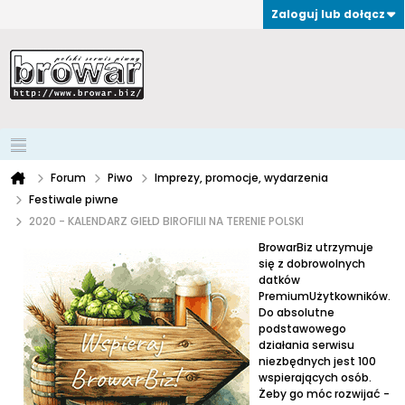
Zaloguj lub dołącz
Forum
Piwo
Imprezy, promocje, wydarzenia
Festiwale piwne
2020 - KALENDARZ GIEŁD BIROFILII NA TERENIE POLSKI
BrowarBiz utrzymuje
się z dobrowolnych
datków
PremiumUżytkowników.
Do absolutne
podstawowego
działania serwisu
niezbędnych jest 100
wspierających osób.
Żeby go móc rozwijać -