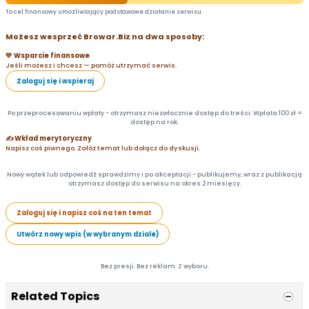
To cel finansowy umożliwiający podstawowe działanie serwisu.
Możesz wesprzeć Browar.Biz na dwa sposoby:
💛 Wsparcie finansowe
Jeśli możesz i chcesz — pomóż utrzymać serwis.
Zaloguj się i wspieraj
Po przeprocesowaniu wpłaty - otrzymasz niezwłocznie dostęp do treści. Wpłata 100 zł =
dostęp na rok.
✍️ Wkład merytoryczny
Napisz coś piwnego. Załóż temat lub dołącz do dyskusji.
Nowy wątek lub odpowiedź sprawdzimy i po akceptacji - publikujemy, wraz z publikacją
otrzymasz dostęp do serwisu na okres 2 miesięcy.
Zaloguj się i napisz coś na ten temat
Utwórz nowy wpis (w wybranym dziale)
Bez presji. Bez reklam. Z wyboru.
Related Topics