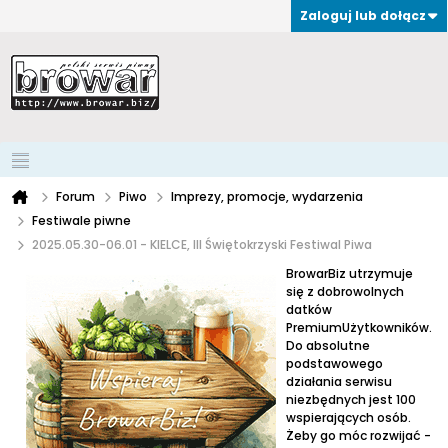
Zaloguj lub dołącz
Forum
Piwo
Imprezy, promocje, wydarzenia
Festiwale piwne
2025.05.30-06.01 - KIELCE, III Świętokrzyski Festiwal Piwa
BrowarBiz utrzymuje
się z dobrowolnych
datków
PremiumUżytkowników.
Do absolutne
podstawowego
działania serwisu
niezbędnych jest 100
wspierających osób.
Żeby go móc rozwijać -