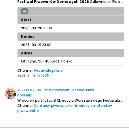
Festiwal Piwowarów Domowych 2026
Odlewnia ul. Piotrkowska 217 90-451 Łódź...
Start
2026-03-20 15:00
Koniec
2026-03-21 23:00
Adres
Officyna, 90-451 Łódź, Polska
Channel:
Festiwale piwne
2026-01-13, 12:10
2021.10.07-09 - 12 Warszawski Festiwal Piwa
nonFelix
Wracamy po 2 latach! 12. edycja Warszawskiego Festiwalu Piwa – najważniejszej imprezy dedykowanej miłośnikom piw rzemieślniczego – odbędzie się 7-9 października na Stadionie Legii Warszawa.
Channel:
Konkursy piwowarskie i imprezy amatorsko-
piwowarskie
2021-09-23, 19:47