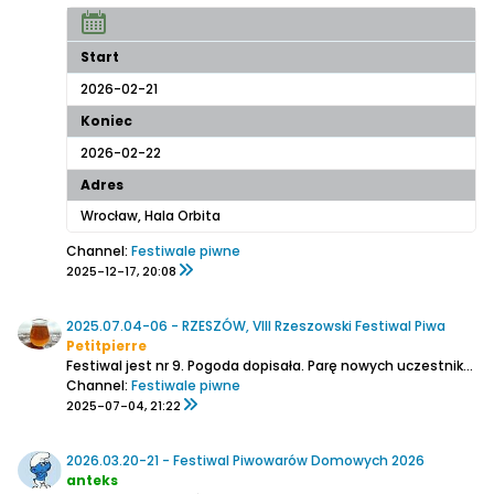
Start
2026-02-21
Koniec
2026-02-22
Adres
Wrocław, Hala Orbita
Channel:
Festiwale piwne
2025-12-17, 20:08
2025.07.04-06 - RZESZÓW, VIII Rzeszowski Festiwal Piwa
Petitpierre
Festiwal jest nr 9. Pogoda dopisała. Parę nowych uczestników i niektóre browary zadbały o ławki. Ceny w zależności czy piwo czy PIWO od nastu od 22zł czyli również na plus.
Channel:
Festiwale piwne
2025-07-04, 21:22
2026.03.20-21 - Festiwal Piwowarów Domowych 2026
anteks