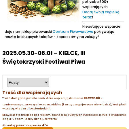
potrzeba 300+
wspierających.
Dodaj swoją cegiełkę
teraz
!
Nieustające wsparcie
daje nam sklep piwowarski
Centrum Piwowarstwa
pokrywając
resztę brakujących talarów - zapraszamy na zakupy!
2025.05.30-06.01 - KIELCE, III
Świętokrzyski Festiwal Piwa
Treść dla wspierających
Treść dostępna jest dla osób, które wspierają działanie
Browar.Bizu
.
To nic nowego. Za wszystko, co tu widzisz (i za to, czego jeszcze nie widzisz), ktoś płaci
— pracą, wiedzą albo pieniędzmi.
Browar.Biz to miejsce bez reklam, sponsorów i ukrytych interesów. Istnieje wyłącznie
dzięki ludziom, którzy uznali, że warto.
Aktualny poziom wsparcia:
41%