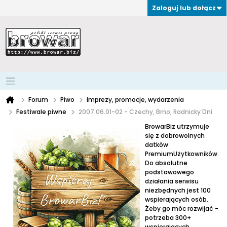
Zaloguj lub dołącz
Forum
Piwo
Imprezy, promocje, wydarzenia
Festiwale piwne
2007.06.01-02 - Czechy, Brno, Radnicky Dni
BrowarBiz utrzymuje
się z dobrowolnych
datków
PremiumUżytkowników.
Do absolutne
podstawowego
działania serwisu
niezbędnych jest 100
wspierających osób.
Żeby go móc rozwijać -
potrzeba 300+
wspierających.