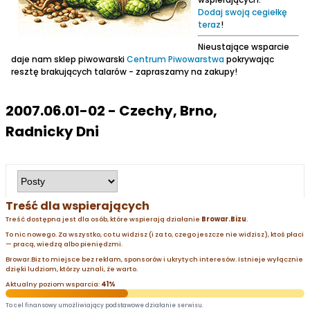
Dodaj swoją cegiełkę
teraz
!
Nieustające wsparcie
daje nam sklep piwowarski
Centrum Piwowarstwa
pokrywając
resztę brakujących talarów - zapraszamy na zakupy!
2007.06.01-02 - Czechy, Brno,
Radnicky Dni
Treść dla wspierających
Treść dostępna jest dla osób, które wspierają działanie
Browar.Bizu
.
To nic nowego. Za wszystko, co tu widzisz (i za to, czego jeszcze nie widzisz), ktoś płaci
— pracą, wiedzą albo pieniędzmi.
Browar.Biz to miejsce bez reklam, sponsorów i ukrytych interesów. Istnieje wyłącznie
dzięki ludziom, którzy uznali, że warto.
Aktualny poziom wsparcia:
41%
To cel finansowy umożliwiający podstawowe działanie serwisu.