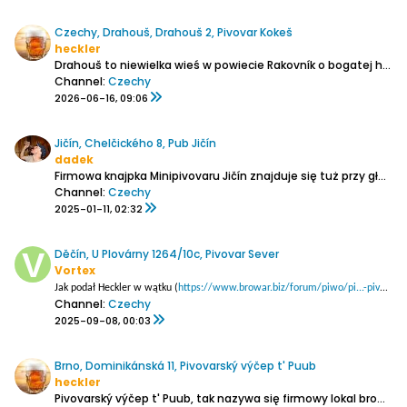
Czechy, Drahouš, Drahouš 2, Pivovar Kokeš
heckler
Drahouš to niewielka wieś w powiecie Rakovník o bogatej historii sięgającej roku 1404. Otacza ją piękna przyroda, w tym chroniona aleja jesionów i opuszczony żwirowy kamieniołom, który jest rajem dla motyli i roślin ciepłolubnych. W takie to bajkowe miejsce wraz z rodziną i browarem pzywędrował
Channel:
Czechy
2026-06-16, 09:06
Jičín, Chelčického 8, Pub Jičín
dadek
Firmowa knajpka Minipivovaru Jičín znajduje się tuż przy głównym rynku, w jego południowo-zachodnim narożniku, pod łukowymi podcieniami.
Channel:
Czechy
2025-01-11, 02:32
Děčín, U Plovárny 1264/10c, Pivovar Sever
Vortex
Jak podał Heckler w wątku (
https://www.browar.biz/forum/piwo/pi...-pivovar-nomad
Channel:
Czechy
2025-09-08, 00:03
Brno, Dominikánská 11, Pivovarský výčep t' Puub
heckler
Pivovarský výčep t' Puub, tak nazywa się firmowy lokal browaru Thrills. Główna mała sala z barem , oraz pomieszczenia w piwnicach tworzą ten klimatyczny przybytek.