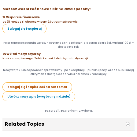
Możesz wesprzeć Browar.Biz na dwa sposoby:
💛 Wsparcie finansowe
Jeśli możesz i chcesz — pomóż utrzymać serwis.
Zaloguj się i wspieraj
Po przeprocesowaniu wpłaty - otrzymasz niezwłocznie dostęp do treści. Wpłata 100 zł =
dostęp na rok.
✍️ Wkład merytoryczny
Napisz coś piwnego. Załóż temat lub dołącz do dyskusji.
Nowy wątek lub odpowiedź sprawdzimy i po akceptacji - publikujemy, wraz z publikacją
otrzymasz dostęp do serwisu na okres 2 miesięcy.
Zaloguj się i napisz coś na ten temat
Utwórz nowy wpis (w wybranym dziale)
Bez presji. Bez reklam. Z wyboru.
Related Topics