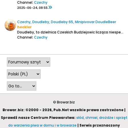
Channel:
Czechy
2025-06-24, 08:55
Czechy, Doudleby, Doudleby 65, Minipivovar DoudleBeer
heckler
Doudleby, to dzielnica Czeskich Budziejowic licząca niespełna 500 mieszkańców. To właśnie tam Radek Sedláček i Mirka Caplová zaczęli warzyć piwo dla swoich przyjaciół.
Channel:
Czechy
2026-07-30, 07:01
© Browar.biz
Browar.biz: ©2000 - 2026, Pub.Net wszelkie prawa zastrzeżone |
Sprawdź nasze Centrum Piwowarstwa:
słód, chmiel, drożdże i sprzęt
do warzenia piwa w domu i w browarze
| Serwis przeznaczony