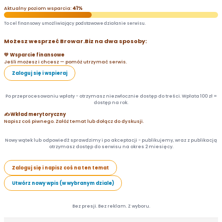
Aktualny poziom wsparcia:
41%
To cel finansowy umożliwiający podstawowe działanie serwisu.
Możesz wesprzeć Browar.Biz na dwa sposoby:
💛 Wsparcie finansowe
Jeśli możesz i chcesz — pomóż utrzymać serwis.
Zaloguj się i wspieraj
Po przeprocesowaniu wpłaty - otrzymasz niezwłocznie dostęp do treści. Wpłata 100 zł =
dostęp na rok.
✍️ Wkład merytoryczny
Napisz coś piwnego. Załóż temat lub dołącz do dyskusji.
Nowy wątek lub odpowiedź sprawdzimy i po akceptacji - publikujemy, wraz z publikacją
otrzymasz dostęp do serwisu na okres 2 miesięcy.
Zaloguj się i napisz coś na ten temat
Utwórz nowy wpis (w wybranym dziale)
Bez presji. Bez reklam. Z wyboru.