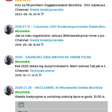
beerek62
Info za FB profilem Zagłębiowskich Birofilów :
XXV Jubileuszowa Giełda Birofiliów Żywiec 2023
Channel:
Giełdy kolekcjonerskie
2023-06-15, 20:16
2019.07.13 - Człuchów, XXIV Środkowopomorska Giełda Birofilska
Ahumba
Jak co roku organizator Janusz Wiśniewski prosi mnie o podanie informacji.
Channel:
Giełdy kolekcjonerskie
2019-05-28, 16:59
2020 - KALENDARZ GIEŁD BIROFILII NA TERENIE POLSKI
Ahumba
Rok 2020 zbliża się dużymi krokami. Mam zamiar tak jak w tym roku prowadzić kalendarz giełd kolekcjonerskich dla piwomaniaków organizowanych na terenie Polski.
Channel:
Festiwale piwne
2019-10-17, 13:31
2026.07.25 - WŁOCŁAWEK, XII Włocławska Giełda Birofiliów
Ahumba
Giełda tradycyjnie w ostatnią sobotę lipca w godz. 10:00 do 14:00. w Przystani nad Wisłą. Kuchnia czynna od 13:00. Piwo od 10:00 z Kompanii Piwowarskiej - Lech zero, Książęce, Kozel.