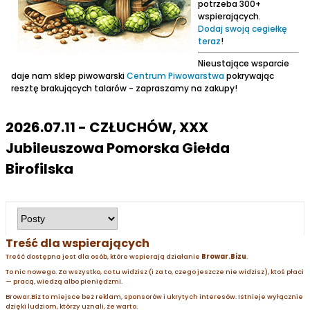
potrzeba 300+
wspierających.
Dodaj swoją cegiełkę
teraz
!
Nieustające wsparcie
daje nam sklep piwowarski
Centrum Piwowarstwa
pokrywając
resztę brakujących talarów - zapraszamy na zakupy!
2026.07.11 - CZŁUCHÓW, XXX
Jubileuszowa Pomorska Giełda
Birofilska
Treść dla wspierających
Treść dostępna jest dla osób, które wspierają działanie
Browar.Bizu
.
To nic nowego. Za wszystko, co tu widzisz (i za to, czego jeszcze nie widzisz), ktoś płaci
— pracą, wiedzą albo pieniędzmi.
Browar.Biz to miejsce bez reklam, sponsorów i ukrytych interesów. Istnieje wyłącznie
dzięki ludziom, którzy uznali, że warto.