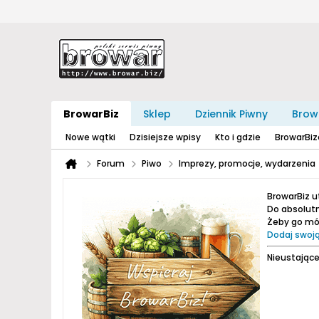
BrowarBiz
Sklep
Dziennik Piwny
Brow
Nowe wątki
Dzisiejsze wpisy
Kto i gdzie
BrowarBi
Forum
Piwo
Imprezy, promocje, wydarzenia
BrowarBiz 
Do absolutn
Żeby go móc
Dodaj swoją
Nieustające