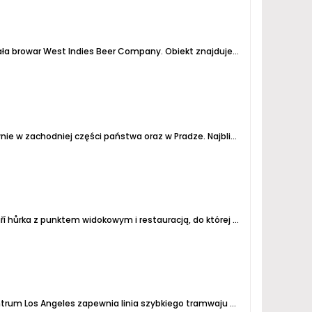
a browar West Indies Beer Company.
Obiekt znajduje się przy drodze prowadzącej na plażę Lance Aux Epines Beach w odległości 2,5 km od międzynarodowego lotniska i 7...
wnie w zachodniej części państwa oraz w Pradze.
Najbliżej polskiej granicy są w Harrachowie.
Fojtovice to malownicza wioska w górach Krušnych, położona niedaleko Teplic i Krupki. W pobliżu wioski znajduje się Komáří hůrka z punktem widokowym i restauracją, do której można wygodnie dojechać wyciągiem krzesełkowym z Bohosudova. Bardzo tam ładnie, tak sielsko, pagórkowato, a...
zapewnia linia szybkiego tramwaju żółtej linii E. Należy wysiąść na przedostatnim przystanku i dojść pieszo ok. 300 metrów.