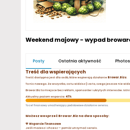
Weekend majowy - wypad browaro
Posty
Ostatnia aktywność
Photos
Treść dla wspierających
Treść dostępna jest dla osób, które wspierają działanie
Browar.Bizu
.
To nic nowego. Za wszystko, co tu widzisz (i za to, czego jeszcze nie wid
Browar.Biz to miejsce bez reklam, sponsorów i ukrytych interesów. Istnie
Aktualny poziom wsparcia:
41%
To cel finansowy umożliwiający podstawowe działanie serwisu.
Możesz wesprzeć Browar.Biz na dwa sposoby:
💛 Wsparcie finansowe
Jeśli możesz i chcesz — pomóż utrzymać serwis.