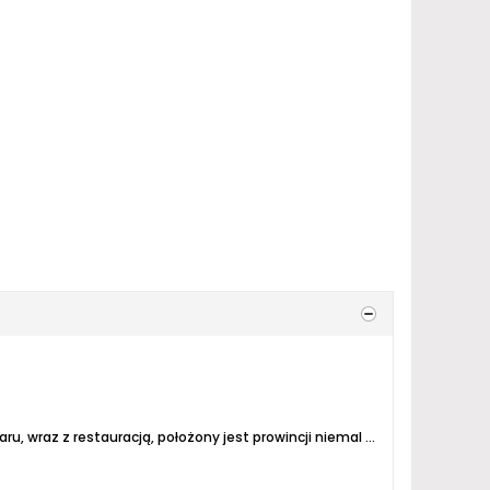
Dzisiejszy wpis to jeden z dziwniejszych browarów jakie kiedykolwiek odwiedziłem. Nowoczesny i obszerny kompleks browaru, wraz z restauracją, położony jest prowincji niemal na z dala od wszystkiego. Ghindești, liczące ok. 1650 mieszkańców (za Wikipedią), to jedno z najmniejszych miast w kraju....