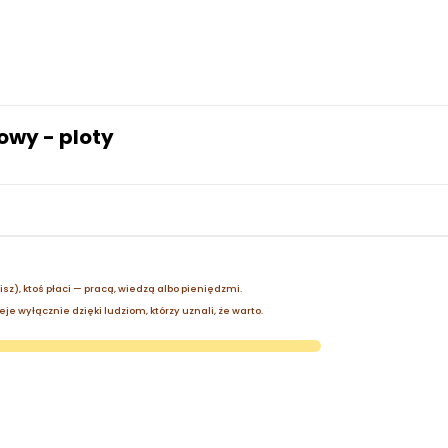
wy - ploty
zisz), ktoś płaci — pracą, wiedzą albo pieniędzmi.
je wyłącznie dzięki ludziom, którzy uznali, że warto.