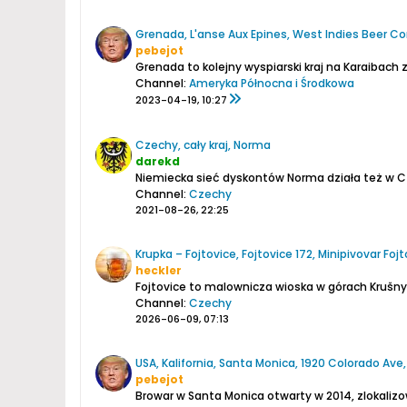
Grenada, L'anse Aux Epines, West Indies Beer 
pebejot
Grenada to kolejny wyspiarski kraj na Karaibach
Channel:
Ameryka Północna i Środkowa
2023-04-19, 10:27
Czechy, cały kraj, Norma
darekd
Niemiecka sieć dyskontów Norma działa też w Cz
Channel:
Czechy
2021-08-26, 22:25
Krupka – Fojtovice, Fojtovice 172, Minipivovar Foj
heckler
Channel:
Czechy
2026-06-09, 07:13
USA, Kalifornia, Santa Monica, 1920 Colorado Av
pebejot
Browar w Santa Monica otwarty w 2014, zlokalizo