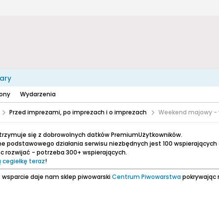
ary
zony
Wydarzenia
Przed imprezami, po imprezach i o imprezach
Weekend majowy - 
utrzymuje się z dobrowolnych datków PremiumUżytkowników.
e podstawowego działania serwisu niezbędnych jest 100 wspierających
 rozwijać - potrzeba 300+ wspierających.
 cegiełkę teraz
!
 wsparcie daje nam sklep piwowarski
Centrum Piwowarstwa
pokrywając 