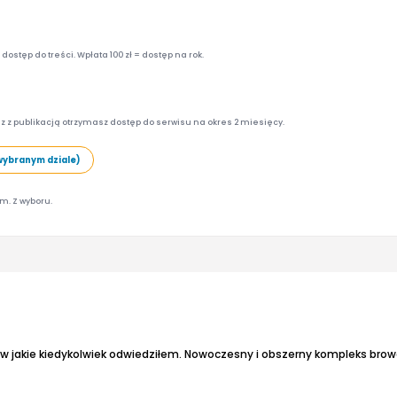
ostęp do treści. Wpłata 100 zł = dostęp na rok.
z z publikacją otrzymasz dostęp do serwisu na okres 2 miesięcy.
wybranym dziale)
am. Z wyboru.