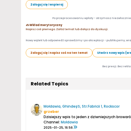
Zaloguj się i wspieraj
Po przeprocesowaniu wpłaty - otrzymasz niezwłocznie d
✍️ Wkład merytoryczny
Napisz coś piwnego. Załóż temat lub dołącz do dyskusji.
Nowy wątek lub odpowiedź sprawdzimy i po akceptacji - publikujemy, wra
Zaloguj się i napisz coś na ten temat
Utwórz nowy wpis (w 
Bez presji. Bez rekl
Related Topics
Mołdawia, Ghindești, Str.Fabricii 1, Rockscor
grzeber
Channel:
Mołdawia
2025-01-25, 16:56