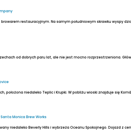
Company
 z browarem restauracyjnym.
Na samym południowym skrawku wyspy dział
echach od dobrych paru lat, ale nie jest mocno rozprzestrzeniona. Głó
tovice
e, Santa Monica Brew Works
wany niedaleko Beverly Hills i wybrzeża Oceanu Spokojnego.
Dojazd z centrum Los Angeles 