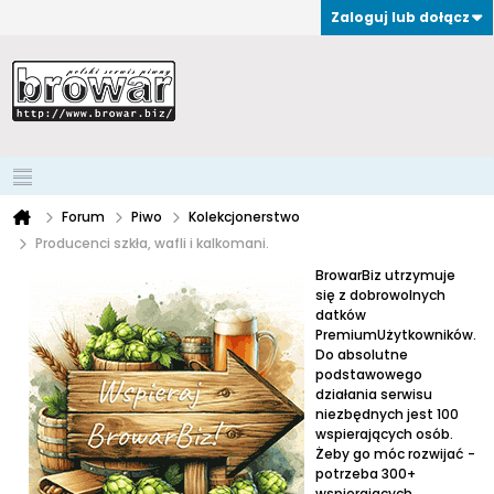
Zaloguj lub dołącz
Forum
Piwo
Kolekcjonerstwo
Producenci szkła, wafli i kalkomani.
BrowarBiz utrzymuje
się z dobrowolnych
datków
PremiumUżytkowników.
Do absolutne
podstawowego
działania serwisu
niezbędnych jest 100
wspierających osób.
Żeby go móc rozwijać -
potrzeba 300+
wspierających.