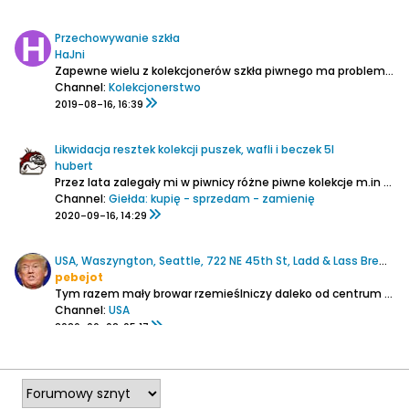
Przechowywanie szkła
HaJni
Zapewne wielu z kolekcjonerów szkła piwnego ma problem, gdzie przechowywać nadwyżkę szkła, duble. U mnie również doszło do tego, że nadwyżkę i podwójne egzemplarze, na prośbę...
Channel:
Kolekcjonerstwo
2019-08-16, 16:39
Likwidacja resztek kolekcji puszek, wafli i beczek 5l
hubert
Przez lata zalegały mi w piwnicy różne piwne kolekcje m.in wafli, puszek i pięcio litrowych beczek od piwa Tyskie. Obecnie jestem zmuszony sprzedać część z tej kolekcji dlatego też poszczeglne przedmioty wystawiłem w jednym z serwisów za symboliczne kwoty. Nie jest to jednak problemem, bo...
Channel:
Giełda: kupię - sprzedam - zamienię
2020-09-16, 14:29
USA, Waszyngton, Seattle, 722 NE 45th St, Ladd & Lass Brewing
pebejot
Tym razem mały browar rzemieślniczy daleko od centrum miasta.
Channel:
USA
2026-06-02, 05:17