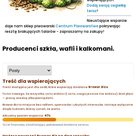
Dodaj swoją cegiełkę
teraz
!
Nieustające wsparcie
daje nam sklep piwowarski
Centrum Piwowarstwa
pokrywając
resztę brakujących talarów - zapraszamy na zakupy!
Producenci szkła, wafli i kalkomani.
Treść dla wspierających
Treść dostępna jest dla osób, które wspierają działanie
Browar.Bizu
.
To nic nowego. Za wszystko, co tu widzisz (i za to, czego jeszcze nie widzisz), ktoś płaci
— pracą, wiedzą albo pieniędzmi.
Browar.Biz to miejsce bez reklam, sponsorów i ukrytych interesów. Istnieje wyłącznie
dzięki ludziom, którzy uznali, że warto.
Aktualny poziom wsparcia:
41%
To cel finansowy umożliwiający podstawowe działanie serwisu.
Możesz wesprzeć Browar.Biz na dwa sposoby: