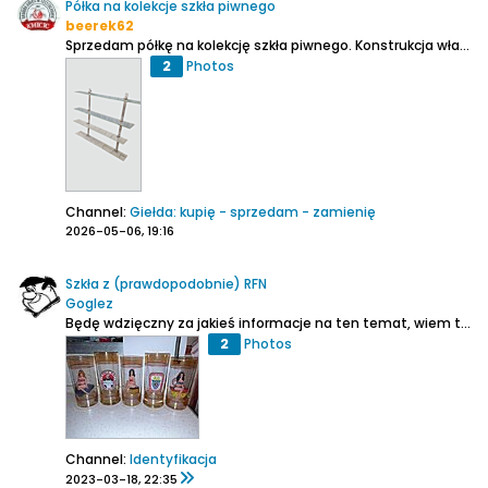
Półka na kolekcje szkła piwnego
beerek62
Sprzedam półkę na kolekcję szkła piwnego. Konstrukcja własna - stal nierdzewna i szkło. Półki szklane 90x12 cm. Grubość szyby 5 mm. Odległość między półkami 20, 21 i 24 cm. Wysokość całości 80 cm. Cena 100 zł. Możliwy odbiór 16.05.2026 na giełdzie w Tychach. Ew. kontakt na priv. lub
2
Photos
Channel:
Giełda: kupię - sprzedam - zamienię
2026-05-06, 19:16
Szkła z (prawdopodobnie) RFN
Goglez
Będę wdzięczny za jakieś informacje na ten temat, wiem tylko tyle, że mój ojciec je dostał kiedyś, nie wiem kiedy, prawdopodobnie od rodziny z RFN, być może w latach 80, on już nie żyje i nic więcej się nie dowiem. Nie wiem czy to coś rzadkiego czy nie, nawet nie mam pewności czy są...
2
Photos
Channel:
Identyfikacja
2023-03-18, 22:35