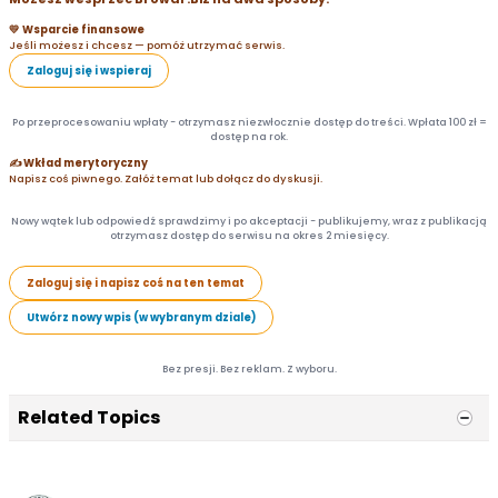
💛 Wsparcie finansowe
Jeśli możesz i chcesz — pomóż utrzymać serwis.
Zaloguj się i wspieraj
Po przeprocesowaniu wpłaty - otrzymasz niezwłocznie dostęp do treści. Wpłata 100 zł =
dostęp na rok.
✍️ Wkład merytoryczny
Napisz coś piwnego. Załóż temat lub dołącz do dyskusji.
Nowy wątek lub odpowiedź sprawdzimy i po akceptacji - publikujemy, wraz z publikacją
otrzymasz dostęp do serwisu na okres 2 miesięcy.
Zaloguj się i napisz coś na ten temat
Utwórz nowy wpis (w wybranym dziale)
Bez presji. Bez reklam. Z wyboru.
Related Topics