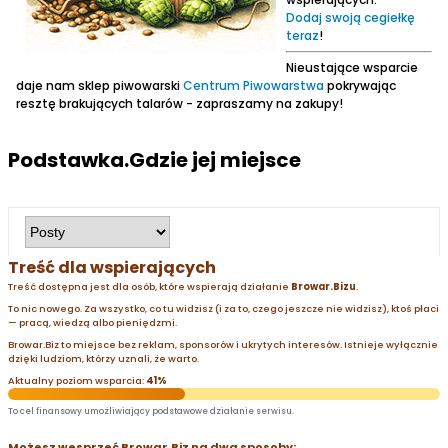
Dodaj swoją cegiełkę
teraz
!
Nieustające wsparcie
daje nam sklep piwowarski
Centrum Piwowarstwa
pokrywając
resztę brakujących talarów - zapraszamy na zakupy!
Podstawka.Gdzie jej miejsce
Treść dla wspierających
Treść dostępna jest dla osób, które wspierają działanie
Browar.Bizu
.
To nic nowego. Za wszystko, co tu widzisz (i za to, czego jeszcze nie widzisz), ktoś płaci
— pracą, wiedzą albo pieniędzmi.
Browar.Biz to miejsce bez reklam, sponsorów i ukrytych interesów. Istnieje wyłącznie
dzięki ludziom, którzy uznali, że warto.
Aktualny poziom wsparcia:
41%
To cel finansowy umożliwiający podstawowe działanie serwisu.
Możesz wesprzeć Browar.Biz na dwa sposoby: