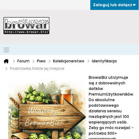
Zaloguj lub dołącz
Forum
Piwo
Kolekcjonerstwo
Identyfikacja
Podstawka.Gdzie jej miejsce
BrowarBiz utrzymuje
się z dobrowolnych
datków
PremiumUżytkowników.
Do absolutne
podstawowego
działania serwisu
niezbędnych jest 100
wspierających osób.
Żeby go móc rozwijać -
potrzeba 300+
wspierających.