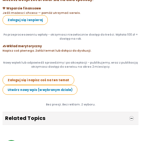
💛 Wsparcie finansowe
Jeśli możesz i chcesz — pomóż utrzymać serwis.
Zaloguj się i wspieraj
Po przeprocesowaniu wpłaty - otrzymasz niezwłocznie dostęp do treści. Wpłata 100 zł =
dostęp na rok.
✍️ Wkład merytoryczny
Napisz coś piwnego. Załóż temat lub dołącz do dyskusji.
Nowy wątek lub odpowiedź sprawdzimy i po akceptacji - publikujemy, wraz z publikacją
otrzymasz dostęp do serwisu na okres 2 miesięcy.
Zaloguj się i napisz coś na ten temat
Utwórz nowy wpis (w wybranym dziale)
Bez presji. Bez reklam. Z wyboru.
Related Topics