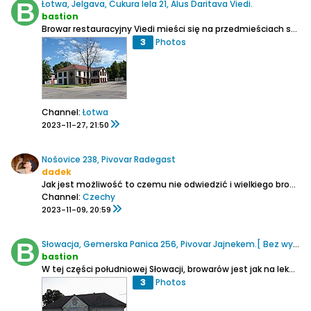
Łotwa, Jelgava, Cukura Iela 21, Alus Daritava Viedi.
bastion
Browar restauracyjny Viedi mieści się na przedmieściach spokojnego miasteczka jakim jest Jelgava. Ale generalnie można to przypiąć chyba do każdego łotewskiego miasta poza stolicą. W piękny letni dzień widać mnóstwo ludzi spacerujących, czy też oddających się żegludze po rzece Lelupie....
3
Photos
Channel:
Łotwa
2023-11-27, 21:50
Nošovice 238, Pivovar Radegast
dadek
Jak jest możliwość to czemu nie odwiedzić i wielkiego browaru? Tak okazja nadarzyła się 26.08.2023 gdy na przybrowarnianych łąkach zorganizowano imprezę pod nazwą Radegastův den. Nie brakowało licznych stoisk ze wszystkimi tutejszymi piwami, gadżetami firmowymi i jedzeniem, na scenie do...
Channel:
Czechy
2023-11-09, 20:59
Słowacja, Gemerska Panica 256, Pivovar Jajnekem.[ Bez wyszynku]
bastion
W tej części południowej Słowacji, browarów jest jak na lekarstwo. W Rożnavie jest Kaltenecker i to w zasadzie wszystko. To taki nieco wykluczony obszar pod wieloma względami. Na przykład przez Gemerską Panicę wiedzie linia kolejowa i jest tam przystanek, ale od lat w żadnych mniejszych miejscowościach...
3
Photos