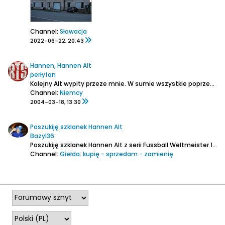
Channel:
Słowacja
2022-06-22, 20:43
Hannen, Hannen Alt
perłyfan
Kolejny Alt wypity przeze mnie. W sumie wszystkie poprzednie były lepsze, ciekawsze, ale ten jest całkiem OK. Piękny typowy dla altów kolor. Delikatnie gazowany. Piana ładna, dość trwała. Smak nie jest zbyt złożony, goryczka jak dla mnie zbyt lekka, do tego jakoś troszkę wodniste. W sumie...
Channel:
Niemcy
2004-03-18, 13:30
Poszukiję szklanek Hannen Alt
Bazyl36
Poszukiję szklanek Hannen Alt z serii Fussball Weltmeister 1954,a dokładnie to 5 brakujących mi sztuk ,poniżej poszukiwane nazwiska :
Channel:
Giełda: kupię - sprzedam - zamienię
2010-08-02, 21:15