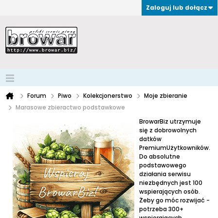
Zaloguj lub dołącz
Forum
Piwo
Kolekcjonerstwo
Moje zbieranie
Marasowe zbieractwo podstawkowe
BrowarBiz utrzymuje
się z dobrowolnych
datków
PremiumUżytkowników.
Do absolutne
podstawowego
działania serwisu
niezbędnych jest 100
wspierających osób.
Żeby go móc rozwijać -
potrzeba 300+
wspierających.