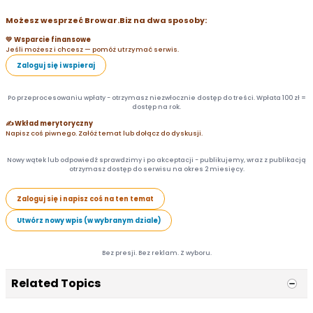
Możesz wesprzeć Browar.Biz na dwa sposoby:
💛 Wsparcie finansowe
Jeśli możesz i chcesz — pomóż utrzymać serwis.
Zaloguj się i wspieraj
Po przeprocesowaniu wpłaty - otrzymasz niezwłocznie dostęp do treści. Wpłata 100 zł =
dostęp na rok.
✍️ Wkład merytoryczny
Napisz coś piwnego. Załóż temat lub dołącz do dyskusji.
Nowy wątek lub odpowiedź sprawdzimy i po akceptacji - publikujemy, wraz z publikacją
otrzymasz dostęp do serwisu na okres 2 miesięcy.
Zaloguj się i napisz coś na ten temat
Utwórz nowy wpis (w wybranym dziale)
Bez presji. Bez reklam. Z wyboru.
Related Topics