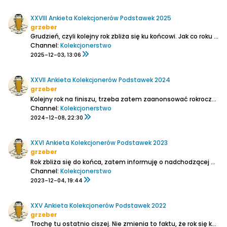
XXVIII Ankieta Kolekcjonerów Podstawek 2025
grzeber
Grudzień, czyli kolejny rok zbliża się ku końcowi. Jak co roku powiadamiam zatem o zbliżającej się Ankiecie Podstawek.
Channel:
Kolekcjonerstwo
2025-12-03, 13:06
XXVII Ankieta Kolekcjonerów Podstawek 2024
grzeber
Kolejny rok na finiszu, trzeba zatem zaanonsować rokroczną Ankietę Kolekcjonerów Podstawek.
Channel:
Kolekcjonerstwo
2024-12-08, 22:30
XXVI Ankieta Kolekcjonerów Podstawek 2023
grzeber
Rok zbliża się do końca, zatem informuję o nadchodzącej ankiecie kolekcjonerów podstawek.
Channel:
Kolekcjonerstwo
2023-12-04, 19:44
XXV Ankieta Kolekcjonerów Podstawek 2022
grzeber
Trochę tu ostatnio ciszej. Nie zmienia to faktu, że rok się kończy więc czas szykować ankietę podstawek.