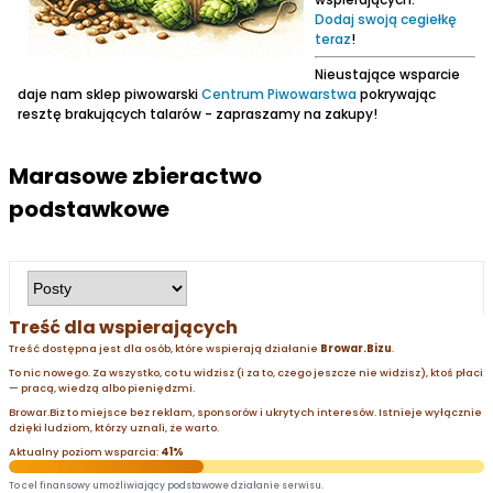
Dodaj swoją cegiełkę
teraz
!
Nieustające wsparcie
daje nam sklep piwowarski
Centrum Piwowarstwa
pokrywając
resztę brakujących talarów - zapraszamy na zakupy!
Marasowe zbieractwo
podstawkowe
Treść dla wspierających
Treść dostępna jest dla osób, które wspierają działanie
Browar.Bizu
.
To nic nowego. Za wszystko, co tu widzisz (i za to, czego jeszcze nie widzisz), ktoś płaci
— pracą, wiedzą albo pieniędzmi.
Browar.Biz to miejsce bez reklam, sponsorów i ukrytych interesów. Istnieje wyłącznie
dzięki ludziom, którzy uznali, że warto.
Aktualny poziom wsparcia:
41%
To cel finansowy umożliwiający podstawowe działanie serwisu.