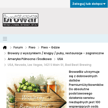
Zaloguj lub dołącz
Forum
Piwo
Piwo - Gdzie
Browary z wyszynkiem / knajpy / puby, restauracje - zagraniczne
Ameryka Północna i Środkowa
USA
USA, Nevada, Las Vegas, 1421 S Main St, Bad Beat Brewing
BrowarBiz utrzymuje
się z dobrowolnych
datków
PremiumUżytkowników.
Do absolutne
podstawowego
działania serwisu
niezbędnych jest 100
wspierających osób.