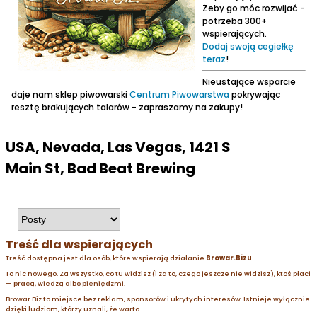
Żeby go móc rozwijać -
potrzeba 300+
wspierających.
Dodaj swoją cegiełkę
teraz
!
Nieustające wsparcie
daje nam sklep piwowarski
Centrum Piwowarstwa
pokrywając
resztę brakujących talarów - zapraszamy na zakupy!
USA, Nevada, Las Vegas, 1421 S
Main St, Bad Beat Brewing
Treść dla wspierających
Treść dostępna jest dla osób, które wspierają działanie
Browar.Bizu
.
To nic nowego. Za wszystko, co tu widzisz (i za to, czego jeszcze nie widzisz), ktoś płaci
— pracą, wiedzą albo pieniędzmi.
Browar.Biz to miejsce bez reklam, sponsorów i ukrytych interesów. Istnieje wyłącznie
dzięki ludziom, którzy uznali, że warto.