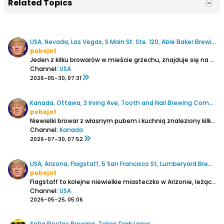
Related Topics
USA, Nevada, Las Vegas, S Main St. Ste. 120, Able Baker Brewing
pebejot
Jeden z kilku browarów w mieście grzechu, znajduje się na uboczu z dala od jaskiń hazardu, nieopodal początkowej stacji kolei jednoszynowej Monorail "Sahara".
Channel:
USA
2026-05-30, 07:31
Kanada, Ottawa, 3 Irving Ave, Tooth and Nail Brewing Company
pebejot
Niewielki browar z własnym pubem i kuchnią znaleziony kilka kilometrów od centrum Ottawy.
Channel:
Kanada
2026-07-30, 07:52
USA, Arizona, Flagstaff, 5 San Francisco St, Lumberyard Brewing Co.
pebejot
Flagstaff to kolejne niewielkie miasteczko w Arizonie, leżące na trasie legendarnej Route 66, która w tych rejonach jest jeszcze przejezdna na wybranych fragmentach. Działa tu oryginalny bar śniadaniowy sprzed kilkudziesięciu lat, z czasów świetności historycznej międzystanowej drogi, który...
Channel:
USA
2026-05-25, 05:06
Sofia Electric Brewing, Token Dark Lager