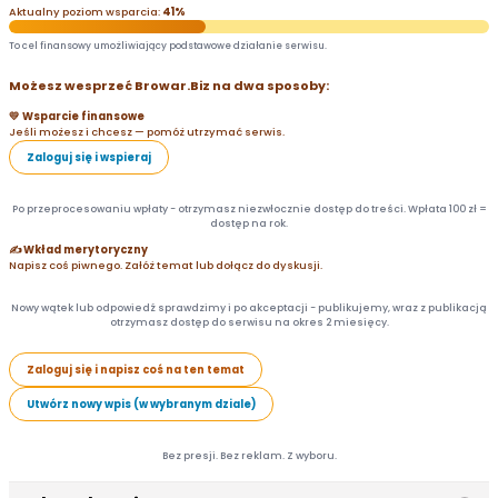
Aktualny poziom wsparcia:
41%
To cel finansowy umożliwiający podstawowe działanie serwisu.
Możesz wesprzeć Browar.Biz na dwa sposoby:
💛 Wsparcie finansowe
Jeśli możesz i chcesz — pomóż utrzymać serwis.
Zaloguj się i wspieraj
Po przeprocesowaniu wpłaty - otrzymasz niezwłocznie dostęp do treści. Wpłata 100 zł =
dostęp na rok.
✍️ Wkład merytoryczny
Napisz coś piwnego. Załóż temat lub dołącz do dyskusji.
Nowy wątek lub odpowiedź sprawdzimy i po akceptacji - publikujemy, wraz z publikacją
otrzymasz dostęp do serwisu na okres 2 miesięcy.
Zaloguj się i napisz coś na ten temat
Utwórz nowy wpis (w wybranym dziale)
Bez presji. Bez reklam. Z wyboru.