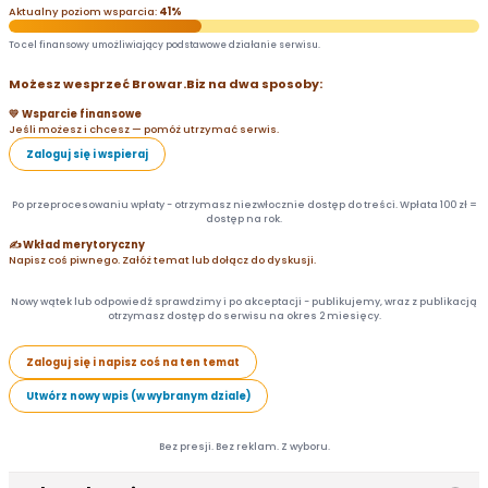
Aktualny poziom wsparcia:
41%
To cel finansowy umożliwiający podstawowe działanie serwisu.
Możesz wesprzeć Browar.Biz na dwa sposoby:
💛 Wsparcie finansowe
Jeśli możesz i chcesz — pomóż utrzymać serwis.
Zaloguj się i wspieraj
Po przeprocesowaniu wpłaty - otrzymasz niezwłocznie dostęp do treści. Wpłata 100 zł =
dostęp na rok.
✍️ Wkład merytoryczny
Napisz coś piwnego. Załóż temat lub dołącz do dyskusji.
Nowy wątek lub odpowiedź sprawdzimy i po akceptacji - publikujemy, wraz z publikacją
otrzymasz dostęp do serwisu na okres 2 miesięcy.
Zaloguj się i napisz coś na ten temat
Utwórz nowy wpis (w wybranym dziale)
Bez presji. Bez reklam. Z wyboru.