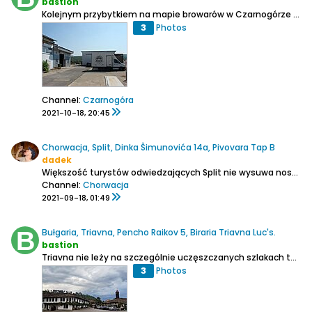
bastion
Kolejnym przybytkiem na mapie browarów w Czarnogórze jest browar Paun. W adresie jest Podgorica, ale to już mocno naciągana sprawa, bo do miasta jest dobrych parę kilometrów. Duża blaszana hala w której mieści się browar, stoi obok głównej drogi w stronę Niksicia, która obecnie przechodzi...
3
Photos
Channel:
Czarnogóra
2021-10-18, 20:45
Chorwacja, Split, Dinka Šimunovića 14a, Pivovara Tap B
dadek
Większość turystów odwiedzających Split nie wysuwa nosa poza piękne historyczne stare miasto. A przecież to prawie 200 tysięczne miasto, miejscowi tu normalnie żyją i od niezbyt dawna mają możliwość napić się piwa. Oczywiście chodzi o minibrowary bo wszeobecne w marketach koncernówki...
Channel:
Chorwacja
2021-09-18, 01:49
Bułgaria, Triavna, Pencho Raikov 5, Biraria Triavna Luc's.
bastion
Triavna nie leży na szczególnie uczęszczanych szlakach turystycznych, przynajmniej dla gości z zagranicy którzy najczęściej zaglądają do pobliskiego Velikego Tyrnova. Ale wśród Bułgarów, jak zauważyłem małe miasteczko położone w dolinie górskiej, ma niezłe wzięcie.
3
Photos