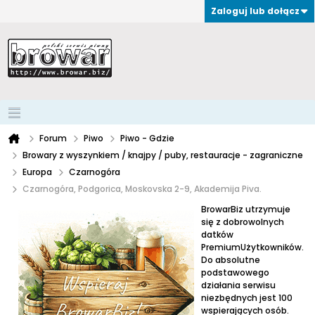
Zaloguj lub dołącz
Forum
Piwo
Piwo - Gdzie
Browary z wyszynkiem / knajpy / puby, restauracje - zagraniczne
Europa
Czarnogóra
Czarnogóra, Podgorica, Moskovska 2-9, Akademija Piva.
BrowarBiz utrzymuje
się z dobrowolnych
datków
PremiumUżytkowników.
Do absolutne
podstawowego
działania serwisu
niezbędnych jest 100
wspierających osób.