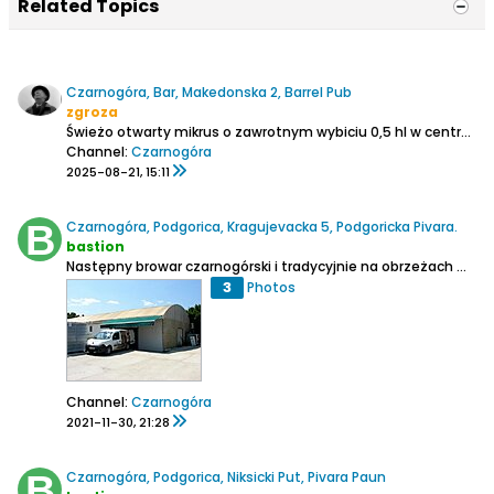
Related Topics
Czarnogóra, Bar, Makedonska 2, Barrel Pub
zgroza
Świeżo otwarty mikrus o zawrotnym wybiciu 0,5 hl w centrum Baru. Na kranie dziś 4 rodzaje (IPA, NEIPA, wiedeńskie, monastyrskie [pół]ciemne), spożycie przed lokalem, warzenie na górze.
Channel:
Czarnogóra
2025-08-21, 15:11
Czarnogóra, Podgorica, Kragujevacka 5, Podgoricka Pivara.
bastion
Następny browar czarnogórski i tradycyjnie na obrzeżach miejscowości. W sumie dojazd nie jest jakoś bardzo skomplikowany, ponieważ mieści się on na rogu ulicy dochodzącej do głównej drogi na Niksic. Nie trzeba jakoś tam ciężko błądzić. Podobnie jak w przypadku Pauna na miejsce produkcji...
3
Photos
Channel:
Czarnogóra
2021-11-30, 21:28
Czarnogóra, Podgorica, Niksicki Put, Pivara Paun