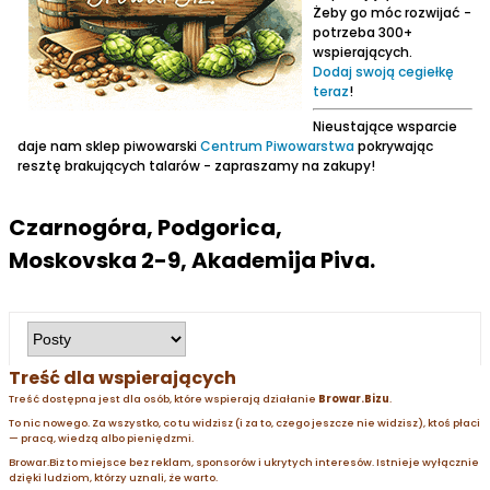
Żeby go móc rozwijać -
potrzeba 300+
wspierających.
Dodaj swoją cegiełkę
teraz
!
Nieustające wsparcie
daje nam sklep piwowarski
Centrum Piwowarstwa
pokrywając
resztę brakujących talarów - zapraszamy na zakupy!
Czarnogóra, Podgorica,
Moskovska 2-9, Akademija Piva.
Treść dla wspierających
Treść dostępna jest dla osób, które wspierają działanie
Browar.Bizu
.
To nic nowego. Za wszystko, co tu widzisz (i za to, czego jeszcze nie widzisz), ktoś płaci
— pracą, wiedzą albo pieniędzmi.
Browar.Biz to miejsce bez reklam, sponsorów i ukrytych interesów. Istnieje wyłącznie
dzięki ludziom, którzy uznali, że warto.