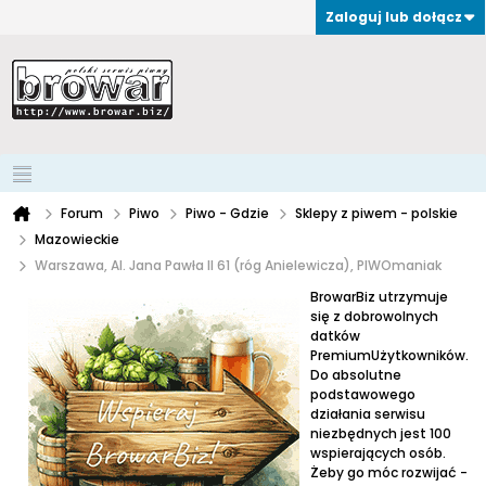
Zaloguj lub dołącz
Forum
Piwo
Piwo - Gdzie
Sklepy z piwem - polskie
Mazowieckie
Warszawa, Al. Jana Pawła II 61 (róg Anielewicza), PIWOmaniak
BrowarBiz utrzymuje
się z dobrowolnych
datków
PremiumUżytkowników.
Do absolutne
podstawowego
działania serwisu
niezbędnych jest 100
wspierających osób.
Żeby go móc rozwijać -