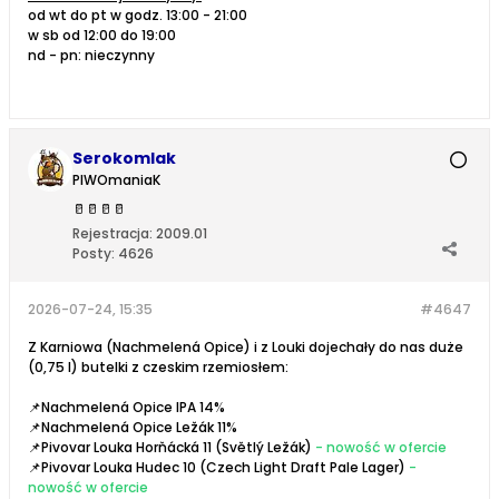
od wt do pt w godz. 13:00 - 21:00
w sb od 12:00 do 19:00
nd - pn: nieczynny
Serokomlak
PIWOmaniaK
🥛
🥛
🥛
🥛
Rejestracja:
2009.01
Posty:
4626
2026-07-24, 15:35
#4647
Z Karniowa (Nachmelená Opice) i z Louki dojechały do nas duże
(0,75 l) butelki z czeskim rzemiosłem:
📌Nachmelená Opice IPA 14%
📌Nachmelená Opice Ležák 11%
📌Pivovar Louka Horňácká 11 (Světlý Ležák)
- nowość w ofercie
📌Pivovar Louka Hudec 10 (Czech Light Draft Pale Lager)
-
nowość w ofercie