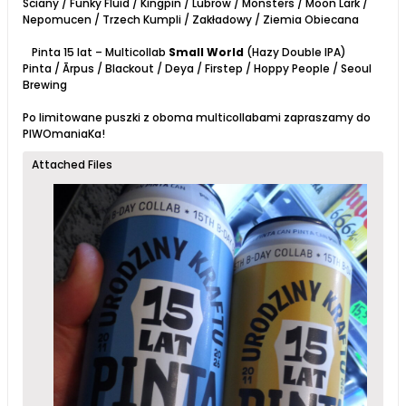
Ściany / Funky Fluid / Kingpin / Lubrow / Monsters / Moon Lark /
Nepomucen / Trzech Kumpli / Zakładowy / Ziemia Obiecana
Pinta 15 lat – Multicollab
Small World
(Hazy Double IPA)
Pinta / Ārpus / Blackout / Deya / Firstep / Hoppy People / Seoul
Brewing
Po limitowane puszki z oboma multicollabami zapraszamy do
PIWOmaniaKa!
Attached Files