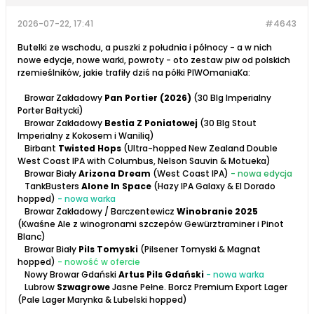
2026-07-22, 17:41
#4643
Butelki ze wschodu, a puszki z południa i północy - a w nich
nowe edycje, nowe warki, powroty - oto zestaw piw od polskich
rzemieślników, jakie trafiły dziś na półki PIWOmaniaKa:
Browar Zakładowy
Pan Portier
(2026)
(30 Blg Imperialny
Porter Bałtycki)
Browar Zakładowy
Bestia Z Poniatowej
(30 Blg Stout
Imperialny z Kokosem i Wanilią)
Birbant
Twisted Hops
(Ultra-hopped New Zealand Double
West Coast IPA with Columbus, Nelson Sauvin & Motueka)
Browar Biały
Arizona Dream
(West Coast IPA)
- nowa edycja
TankBusters
Alone In Space
(Hazy IPA Galaxy & El Dorado
hopped)
- nowa warka
Browar Zakładowy / Barczentewicz
Winobranie 2025
(Kwaśne Ale z winogronami szczepów Gewürztraminer i Pinot
Blanc)
Browar Biały
Pils Tomyski
(Pilsener Tomyski & Magnat
hopped)
- nowość w ofercie
Nowy Browar Gdański
Artus Pils Gdański
- nowa warka
Lubrow
Szwagrowe
Jasne Pełne. Borcz Premium Export Lager
(Pale Lager Marynka & Lubelski hopped)