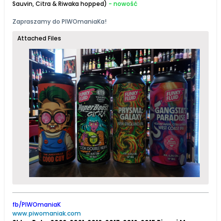
Sauvin, Citra & Riwaka hopped)
- nowość
Zapraszamy do
PIWOmaniaK
a!
Attached Files
fb/PIWOmaniaK
www.piwomaniak.com