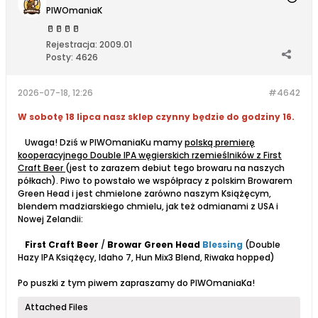
PIWOmaniaK
🥛
🥛
🥛
🥛
Rejestracja:
2009.01
Posty:
4626
2026-07-18, 12:26
#4642
W sobotę 18 lipca nasz sklep czynny będzie do godziny 16.
Uwaga! Dziś w PIWOmaniaKu mamy
polską premierę
kooperacyjnego Double IPA węgierskich rzemieślników z First
Craft Beer
(jest to zarazem debiut tego browaru na naszych
półkach). Piwo to powstało we współpracy z polskim Browarem
Green Head i jest chmielone zarówno naszym Książęcym,
blendem madziarskiego chmielu, jak też odmianami z USA i
Nowej Zelandii:
First Craft Beer
/
Browar Green Head
Blessing
(Double
Hazy IPA Książęcy, Idaho 7, Hun Mix3 Blend, Riwaka hopped)
Po puszki z tym piwem zapraszamy do PIWOmaniaKa!
Attached Files