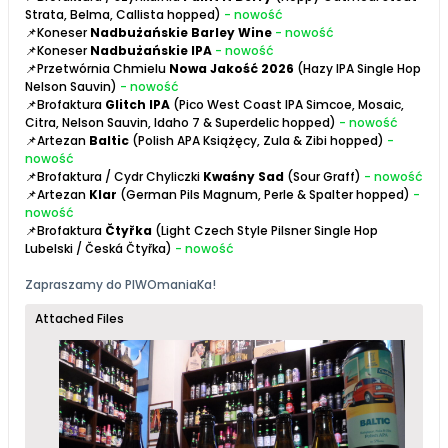
Strata, Belma, Callista hopped)
- nowość
📌Koneser
Nadbużańskie Barley Wine
- nowość
📌Koneser
Nadbużańskie IPA
- nowość
📌Przetwórnia Chmielu
Nowa Jakość 2026
(Hazy IPA Single Hop
Nelson Sauvin)
- nowość
📌Brofaktura
Glitch IPA
(Pico West Coast IPA Simcoe, Mosaic,
Citra, Nelson Sauvin, Idaho 7 & Superdelic hopped)
- nowość
📌Artezan
Baltic
(Polish APA Książęcy, Zula & Zibi hopped)
-
nowość
📌Brofaktura / Cydr Chyliczki
Kwaśny Sad
(Sour Graff)
- nowość
📌Artezan
Klar
(German Pils Magnum, Perle & Spalter hopped)
-
nowość
📌Brofaktura
Čtyřka
(Light Czech Style Pilsner Single Hop
Lubelski / Česká Čtyřka)
- nowość
Zapraszamy do
PIWOmaniaK
a!
Attached Files