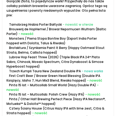
Gorączki Złota, to pojedyncze warki! Przyjechały do nas także
collaby polskich browarów uwarzone zagranicą. Oprócz tego są
uzupełnienia i powroty niedawnych wypustów. Oto pełna lista
piw:
Tarnobrzeg Hrabia Porter Bałtycki
- nowość w ofercie
Brouwerij de HopHemel / Browar Nepomucen Wulfram (Baltic
Porter)
- nowość
Monsters / Piwna Stopa Bonfire Boy (Export India Porter
hopped with Dolcita, Talus & Riwaka)
Brofaktura / Szynkarnia Paint It Berry (Hoppy Oatmeal Stout
Strata, Belma, Callista hopped)
Lubrow Hop Feast Three (2026) (Triple Black IPA 24° Plato
Sabro, Chinook, Mosaic Spectrum, Citra Dynaboost & Simcoe
Hyperboost hopped)
Trzech Kumpli Taura New Zealand Double IPA
- nowa warka
First Craft Beer / Browar Green Head Blessing (Double IPA
Książęcy, Idaho 7, Hun Mix3 Blend, Riwaka hopped)
- nowość
Pinta 15 lat – Multicollab Small World (Hazy Double IPA)
-
nowość
Pinta 15 lat – Multicollab: Polish Crew (Hazy IPA)
- nowość
Pinta / Other Half Brewing Perfect Piece (Hazy IPA Nectaron®,
Motueka™ & Dolcita™ hopped)
Cztery Ściany House (Citrus Hazy IPA with lime zest, Citra &
Strata hopped)
- nowość