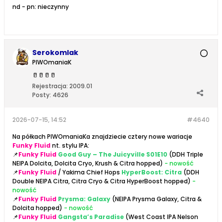
nd - pn: nieczynny
Serokomlak
PIWOmaniaK
🥛
🥛
🥛
🥛
Rejestracja:
2009.01
Posty:
4626
2026-07-15, 14:52
#4640
Na półkach PIWOmaniaKa znajdziecie cztery nowe wariacje
Funky Fluid
nt. stylu IPA:
📌
Funky Fluid
Good Guy – The Juicyville S01E10
(DDH Triple
NEIPA Dolcita, Dolcita Cryo, Krush & Citra hopped)
- nowość
📌
Funky Fluid
/ Yakima Chief Hops
HyperBoost: Citra
(DDH
Double NEIPA Citra, Citra Cryo & Citra HyperBoost hopped)
-
nowość
📌
Funky Fluid
Prysma: Galaxy
(NEIPA Prysma Galaxy, Citra &
Dolcita hopped)
- nowość
📌
Funky Fluid
Gangsta’s Paradise
(West Coast IPA Nelson