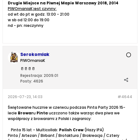
Drugie Miejsce na Piwnej Mapie Warszawy 2018, 2014
PIWOmaniaK jest czynny:
od wt do pt w godz. 13:00 - 21:00
w sb od 12:00 do 19:00
nd - pn: nieczynny
Serokomlak
PIWOmaniaK
🥛
🥛
🥛
🥛
Rejestracja:
2009.01
Posty:
4626
2026-07-23, 14:03
#4644
Świętowane hucznie w czerwcu podczas Pinta Party 2026 15-
lecie
Browar
u
Pinta
uczczono także warząc dwa piwa we
współpracy z browarami z Polski i zagranicy:
Pinta 15 lat – Multicollab:
Polish Crew
(Hazy IPA)
Pinta / Artezan / Birbant / Brofaktura / Brokreacja / Cztery