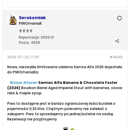
Serokomlak
PIWOmaniaK
🥛
🥛
🥛
🥛
Rejestracja:
2009.01
Posty:
4626
2026-07-23, 17:30
#4645
Nowa, niezwykle limitowana odsłona Samca Alfa 2026 dojechała
do PIWOmaniaKa:
Browar Artezan
Samiec Alfa Banana & Chocolate Foster
(2026)
Bourbon Barrel Aged Imperial Stout with bananas, cocoa
nibs & maple syrup.
Piwo to dostępne jest w bardzo ograniczonej ilości butelek o
pojemności 0,33 litra. Chętnym polecamy nie zwlekać z
zakupem. Piwo to sprzedajemy po jednej butelce na osobę.
Rezerwacji nie przyjmujemy.