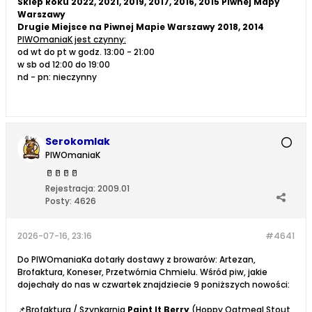
Sklep Roku 2022, 2021, 2019, 2017, 2016, 2015 Piwnej Mapy
Warszawy
Drugie Miejsce na Piwnej Mapie Warszawy 2018, 2014
PIWOmaniaK jest czynny:
od wt do pt w godz. 13:00 - 21:00
w sb od 12:00 do 19:00
nd - pn: nieczynny
Serokomlak
PIWOmaniaK
🥛
🥛
🥛
🥛
Rejestracja:
2009.01
Posty:
4626
2026-07-16, 23:16
#4641
Do PIWOmaniaKa dotarły dostawy z browarów: Artezan,
Brofaktura, Koneser, Przetwórnia Chmielu. Wśród piw, jakie
dojechały do nas w czwartek znajdziecie 9 poniższych nowości:
📌Brofaktura / Szynkarnia
Paint It Berry
(Hoppy Oatmeal Stout