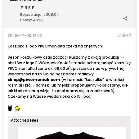
🥛
🥛
🥛
🥛
Rejestracja:
2009.01
Posty:
4626
2026-07-08, 12:02
#4637
Koszulka z logo PIWOmaniaKa czeka na chętnych!
Sezon koszulkowy czas zacząć! Ruszamy z akcją produkcji T-
shirtów z logo PIWOmaniaKa. Jeśli macie ochotę nabyć koszulkę
PIWOmaniaKa (cena ok. 66,60 zł), piszcie do nas w prywatnej
wiadomości na fb lub na nasz adres mailowy
sklep@piwomaniak.com
(w temacie "koszulka", a w treści
rozmiar i krój - damski lub męski; proponujemy kolor czarny, ale
jak ktoś ma inną wizję, to postaramy się ją zrealizować).
Czekamy na Wasze wiadomości do 15 lipca.
Attached Files