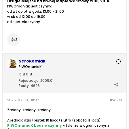
Drugie Miejsce na Piwnej Mapie Warszawy 2018, 2014
PIWOmaniaK jest czynny:
od wt do pt w godz. 13:00 - 21:00
w sb od 12:00 do 19:00
nd - pn: nieczynny
👍
2
Serokomlak
PIWOmaniaK
🥛
🥛
🥛
🥛
Rejestracja:
2009.01
Posty:
4626
2026-07-10, 08:37
#4638
Zmiany, zmiany, zmiany...
A jednak: dziś (piątek 10 lipca) i jutro (sobota 11 lipca)
PIWOmaniaK będzie czynny
- tyle, że w ograniczonym