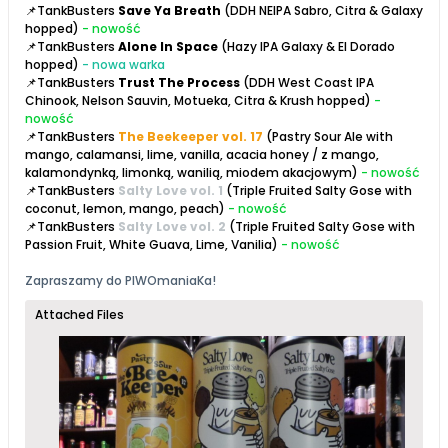
📌TankBusters
Save Ya Breath
(DDH NEIPA Sabro, Citra & Galaxy
hopped)
- nowość
📌TankBusters
Alone In Space
(Hazy IPA Galaxy & El Dorado
hopped)
- nowa warka
📌TankBusters
Trust The Process
(DDH West Coast IPA
Chinook, Nelson Sauvin, Motueka, Citra & Krush hopped)
-
nowość
📌TankBusters
The Beekeeper vol. 17
(Pastry Sour Ale with
mango, calamansi, lime, vanilla, acacia honey / z mango,
kalamondynką, limonką, wanilią, miodem akacjowym)
- nowość
📌TankBusters
Salty Love vol. 1
(Triple Fruited Salty Gose with
coconut, lemon, mango, peach)
- nowość
📌TankBusters
Salty Love vol. 2
(Triple Fruited Salty Gose with
Passion Fruit, White Guava, Lime, Vanilia)
- nowość
Zapraszamy do
PIWOmaniaK
a!
Attached Files