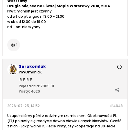
Warszawy
Drugie Miejsce na Piwnej Mapie Warszawy 2018, 2014
PIWOmaniaK jest czynny:
od wt do pt w godz. 13:00 - 21:00
w sb od 12:00 do 19:00
nd - pn: nieczynny
👍
1
Serokomlak
PIWOmaniaK
🥛
🥛
🥛
🥛
Rejestracja:
2009.01
Posty:
4626
2026-07-25, 14:52
#4648
Uzupełniliśmy półki z rodzimym rzemiosłem. Obok nowości PL
(17) pojawiły się reedycje dawno niewidzianych klasyków. Część
z nich - jak piwa na 15-lecie Pinty, czy kooperacja na 30-lecie