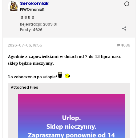
Serokomlak
PIWOmaniaK
🥛
🥛
🥛
🥛
Rejestracja:
2009.01
Posty:
4626
2026-07-06, 18:55
#4636
Zgodnie z zapowiedziami w dniach od 7 do 13 lipca nasz
sklep będzie nieczynny.
Do zobaczenia po urlopie!
Attached Files