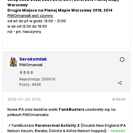
Warszawy
Drugie Miejsce na Piwnej Mapie Warszawy 2018, 2014
PIWOmaniaK jest czynny:
od wt do pt w godz. 13:00 - 21:00
w sb od 12:00 do 19:00
nd - pn: nieczynny
Serokomlak
PIWOmaniaK
🥛
🥛
🥛
🥛
Rejestracja:
2009.01
Posty:
4626
2026-07-24, 01:53
#4646
Nowe IPA oraz kwaśne warki
TankBusters
usadowiły się na
półkach PIWOmaniaKa:
📌TankBusters
Paranormal Activity 2
(Double New England IPA
Nelson Sauvin, Riwaka, Dolcita & Kohia Nelson hopped)
- nowość