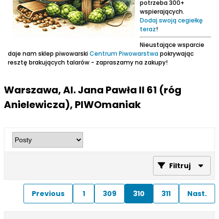
potrzeba 300+
wspierających.
Dodaj swoją cegiełkę
teraz
!
Nieustające wsparcie
daje nam sklep piwowarski
Centrum Piwowarstwa
pokrywając
resztę brakujących talarów - zapraszamy na zakupy!
Warszawa, Al. Jana Pawła II 61 (róg
Anielewicza), PIWOmaniak
Filtruj
Previous
1
309
310
311
Nast.