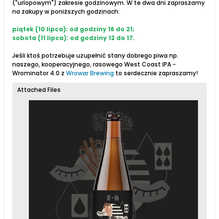
("urlopowym") zakresie godzinowym. W te dwa dni zapraszamy
na zakupy w poniższych godzinach:
piątek (10 lipca): od godziny 16 do 21;
sobota (11 lipca): od godziny 12 do 17.
Jeśli ktoś potrzebuje uzupełnić stany dobrego piwa np.
naszego, kooperacyjnego, rasowego West Coast IPA -
Wrominator 4.0 z
Wrowar Brewing
to serdecznie zapraszamy!
Attached Files