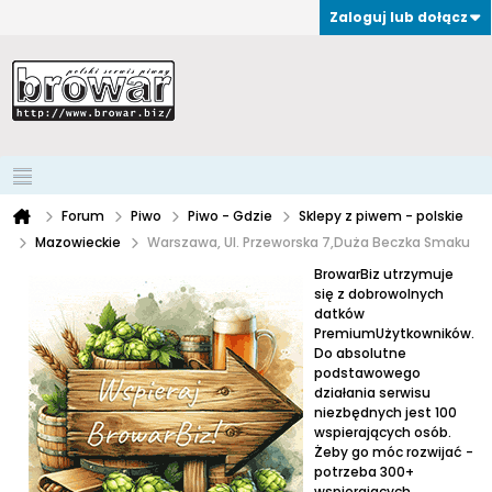
Zaloguj lub dołącz
Forum
Piwo
Piwo - Gdzie
Sklepy z piwem - polskie
Mazowieckie
Warszawa, Ul. Przeworska 7,Duża Beczka Smaku
BrowarBiz utrzymuje
się z dobrowolnych
datków
PremiumUżytkowników.
Do absolutne
podstawowego
działania serwisu
niezbędnych jest 100
wspierających osób.
Żeby go móc rozwijać -
potrzeba 300+
wspierających.