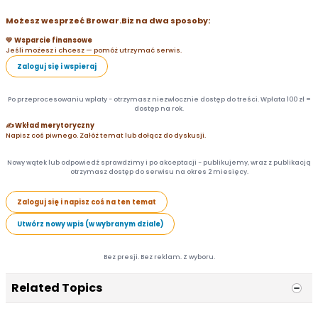
Możesz wesprzeć Browar.Biz na dwa sposoby:
💛 Wsparcie finansowe
Jeśli możesz i chcesz — pomóż utrzymać serwis.
Zaloguj się i wspieraj
Po przeprocesowaniu wpłaty - otrzymasz niezwłocznie dostęp do treści. Wpłata 100 zł =
dostęp na rok.
✍️ Wkład merytoryczny
Napisz coś piwnego. Załóż temat lub dołącz do dyskusji.
Nowy wątek lub odpowiedź sprawdzimy i po akceptacji - publikujemy, wraz z publikacją
otrzymasz dostęp do serwisu na okres 2 miesięcy.
Zaloguj się i napisz coś na ten temat
Utwórz nowy wpis (w wybranym dziale)
Bez presji. Bez reklam. Z wyboru.
Related Topics