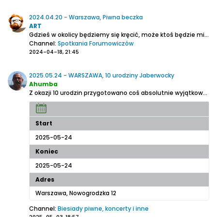
2024.04.20 - Warszawa, Piwna beczka
ART
Gdzieś w okolicy będziemy się kręcić, może ktoś będzie miał ochotę na wspólne piwo w Piwnej Beczce.
Channel:
Spotkania Forumowiczów
2024-04-18, 21:45
2025.05.24 - WARSZAWA, 10 urodziny Jaberwocky
Ahumba
Z okazji 10 urodzin przygotowano coś absolutnie wyjątkowego – 10 premierowych piw, stworzonych we współpracy z zaprzyjaźnionymi browarami z całej Polski!
Start
2025-05-24
Koniec
2025-05-24
Adres
Warszawa, Nowogrodzka 12
Channel:
Biesiady piwne, koncerty i inne