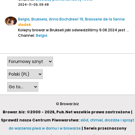
2024-11-09, 09:48
Belgia, Bruksela, Anna Bochdreef 19, Brasserie de la Senne
dadek
Kolejny browar w Brukseli jaki odwiedziliśmy 9.08.2024 jest odległy w prostej linii od La Source o 300 m
Channel:
Belgia
2024-10-14, 23:58
© Browar.biz
Browar.biz: ©2000 - 2026, Pub.Net wszelkie prawa zastrzeżone |
Sprawdź nasze Centrum Piwowarstwa:
słód, chmiel, drożdże i sprzęt
do warzenia piwa w domu i w browarze
| Serwis przeznaczony