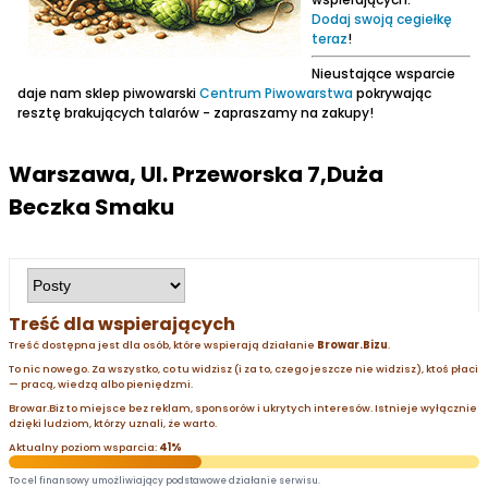
Dodaj swoją cegiełkę
teraz
!
Nieustające wsparcie
daje nam sklep piwowarski
Centrum Piwowarstwa
pokrywając
resztę brakujących talarów - zapraszamy na zakupy!
Warszawa, Ul. Przeworska 7,Duża
Beczka Smaku
Treść dla wspierających
Treść dostępna jest dla osób, które wspierają działanie
Browar.Bizu
.
To nic nowego. Za wszystko, co tu widzisz (i za to, czego jeszcze nie widzisz), ktoś płaci
— pracą, wiedzą albo pieniędzmi.
Browar.Biz to miejsce bez reklam, sponsorów i ukrytych interesów. Istnieje wyłącznie
dzięki ludziom, którzy uznali, że warto.
Aktualny poziom wsparcia:
41%
To cel finansowy umożliwiający podstawowe działanie serwisu.