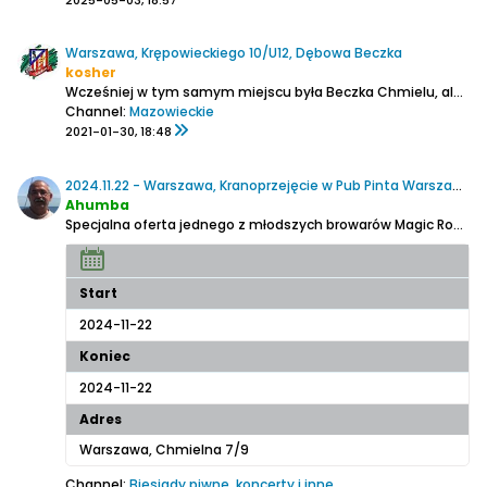
2025-05-03, 18:57
Warszawa, Krępowieckiego 10/U12, Dębowa Beczka
kosher
Wcześniej w tym samym miejscu była Beczka Chmielu, ale białoruscy założyciele odstąpili lokal nowemu ukraińskiemu właścicielowi i szyld uległ zmianie.
Channel:
Mazowieckie
2021-01-30, 18:48
2024.11.22 - Warszawa, Kranoprzejęcie w Pub Pinta Warszawa (Magic Road
Ahumba
Specjalna oferta jednego z młodszych browarów Magic Road
Start
2024-11-22
Koniec
2024-11-22
Adres
Warszawa, Chmielna 7/9
Channel:
Biesiady piwne, koncerty i inne