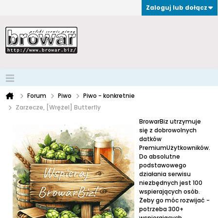
Zaloguj lub dołącz
Forum
Piwo
Piwo - konkretnie
Zarzecze, [Wrężel] Butterfly
BrowarBiz utrzymuje
się z dobrowolnych
datków
PremiumUżytkowników.
Do absolutne
podstawowego
działania serwisu
niezbędnych jest 100
wspierających osób.
Żeby go móc rozwijać -
potrzeba 300+
wspierających.