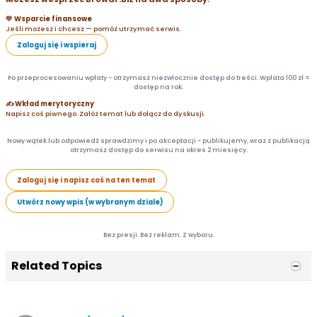
💛 Wsparcie finansowe
Jeśli możesz i chcesz — pomóż utrzymać serwis.
Zaloguj się i wspieraj
Po przeprocesowaniu wpłaty - otrzymasz niezwłocznie dostęp do treści. Wpłata 100 zł =
dostęp na rok.
✍️ Wkład merytoryczny
Napisz coś piwnego. Załóż temat lub dołącz do dyskusji.
Nowy wątek lub odpowiedź sprawdzimy i po akceptacji - publikujemy, wraz z publikacją
otrzymasz dostęp do serwisu na okres 2 miesięcy.
Zaloguj się i napisz coś na ten temat
Utwórz nowy wpis (w wybranym dziale)
Bez presji. Bez reklam. Z wyboru.
Related Topics