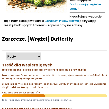
Dodaj swoją cegiełkę
teraz
!
Nieustające wsparcie
daje nam sklep piwowarski
Centrum Piwowarstwa
pokrywając
resztę brakujących talarów - zapraszamy na zakupy!
Zarzecze, [Wrężel] Butterfly
Treść dla wspierających
Treść dostępna jest dla osób, które wspierają działanie
Browar.Bizu
.
To nic nowego. Za wszystko, co tu widzisz (i za to, czego jeszcze nie widzisz), ktoś płaci
— pracą, wiedzą albo pieniędzmi.
Browar.Biz to miejsce bez reklam, sponsorów i ukrytych interesów. Istnieje wyłącznie
dzięki ludziom, którzy uznali, że warto.
Aktualny poziom wsparcia:
41%
To cel finansowy umożliwiający podstawowe działanie serwisu.
Możesz wesprzeć Browar.Biz na dwa sposoby: