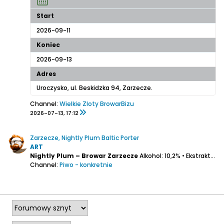
Start
2026-09-11
Koniec
2026-09-13
Adres
Uroczysko, ul. Beskidzka 94, Zarzecze.
Channel:
Wielkie Zloty BrowarBizu
2026-07-13, 17:12
Zarzecze, Nightly Plum Baltic Porter
ART
Nightly Plum – Browar Zarzecze
Alkohol: 10,2% • Ekstrakt: 28° P • IBU: ?
Channel:
Piwo - konkretnie
2026-01-05, 18:26