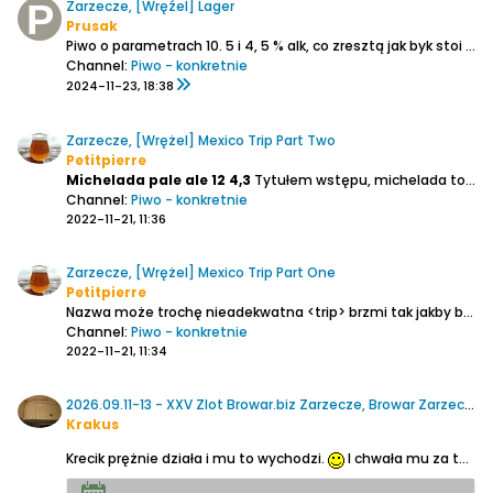
Zarzecze, [Wręźel] Lager
Prusak
Piwo o parametrach 10. 5 i 4, 5 % alk, co zresztą jak byk stoi na etykiecie, co by każdy wiedział, z czym ma do czynienia.
Channel:
Piwo - konkretnie
2024-11-23, 18:38
Zarzecze, [Wrężel] Mexico Trip Part Two
Petitpierre
Michelada pale ale 12 4,3
Tytułem wstępu, michelada to "moje zimne piwo" a w składzie ma być sól, tequila i tabasco. Dodatek soku pomidorowego to już Michelada con clamato albo Chavela. Dodatkowo do Chaveli używa się piwa jasnego, a do Michelady ciemnego.
Channel:
Piwo - konkretnie
2022-11-21, 11:36
Zarzecze, [Wrężel] Mexico Trip Part One
Petitpierre
Nazwa może trochę nieadekwatna <trip> brzmi tak jakby było piwo z meskaliną i spotkanie z Quetzalcoatlem murowane.
Channel:
Piwo - konkretnie
2022-11-21, 11:34
2026.09.11-13 - XXV Zlot Browar.biz Zarzecze, Browar Zarzecze.
Krakus
Krecik prężnie działa i mu to wychodzi.
I chwała mu za to. I w ogóle.