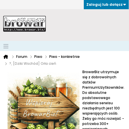
Zaloguj lub dołącz
Forum
Piwo
Piwo - konkretnie
?, [Dziki Wschód] Orła cień
BrowarBiz utrzymuje
się z dobrowolnych
datków
PremiumUżytkowników.
Do absolutne
podstawowego
działania serwisu
niezbędnych jest 100
wspierających osób.
Żeby go móc rozwijać -
potrzeba 300+
wspierających.