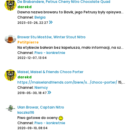
De Brabandere, Petrus Cherry Nitro Chocolate Quad
darekd
Dawna nazwa browaru to Bavik, jego Petrusy były opisywane, w swoim czasie były dostępne w atrakcyjnej cenie w Lidlu.
Channel:
Belgia
2023-03-26, 22:27
Browar Stu Mostów, Winter Stout Nitro
Petitpierre
Na etykiecie bałwan bez kapelusza, mało informacji, na szczęście w ramach 4+2.
Channel:
Piwo - konkretnie
2022-12-07, 13:04
Maisel, Maisel & Friends Choco Porter
darekd
https://maiselandfriends.com/biere/s.../choco-porter/
15,2% ekstr.
Channel:
Niemcy
2019-05-30, 18:47
Ułan Browar, Captain Nitro
kaczka116
Piwo gotowe do oceny
Channel:
Piwo - konkretnie
2020-09-10, 08:04