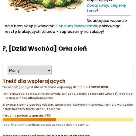
Dodaj swoją cegiełkę
teraz
!
Nieustające wsparcie
daje nam sklep piwowarski
Centrum Piwowarstwa
pokrywając
resztę brakujących talarów - zapraszamy na zakupy!
?, [Dziki Wschód] Orła cień
Treść dla wspierających
Treść dostępna jest dla osób, które wspierają działanie
Browar.Bizu
.
To nic nowego. Za wszystko, co tu widzisz (i za to, czego jeszcze nie widzisz), ktoś płaci
— pracą, wiedzą albo pieniędzmi.
Browar.Biz to miejsce bez reklam, sponsorów i ukrytych interesów. Istnieje wyłącznie
dzięki ludziom, którzy uznali, że warto.
Aktualny poziom wsparcia:
41%
To cel finansowy umożliwiający podstawowe działanie serwisu.
Możesz wesprzeć Browar.Biz na dwa sposoby: