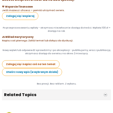
💛 Wsparcie finansowe
Jeśli możesz i chcesz — pomóż utrzymać serwis.
Zaloguj się i wspieraj
Po przeprocesowaniu wpłaty - otrzymasz niezwłocznie dostęp do treści. Wpłata 100 zł =
dostęp na rok.
✍️ Wkład merytoryczny
Napisz coś piwnego. Załóż temat lub dołącz do dyskusji.
Nowy wątek lub odpowiedź sprawdzimy i po akceptacji - publikujemy, wraz z publikacją
otrzymasz dostęp do serwisu na okres 2 miesięcy.
Zaloguj się i napisz coś na ten temat
Utwórz nowy wpis (w wybranym dziale)
Bez presji. Bez reklam. Z wyboru.
Related Topics