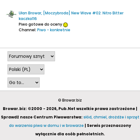
Ułan Browar, [Moczybroda] New Wave #02: Nitro Bitter
kaczka116
Piwo gotowe do oceny
Channel:
Piwo - konkretnie
2020-08-15, 21:52
© Browar.biz
Browar.biz: ©2000 - 2026, Pub.Net wszelkie prawa zastrzeżone |
Sprawdź nasze Centrum Piwowarstwa:
słód, chmiel, drożdże i sprzęt
do warzenia piwa w domu i w browarze
| Serwis przeznaczony
wyłącznie dla osób pełnoletnich.