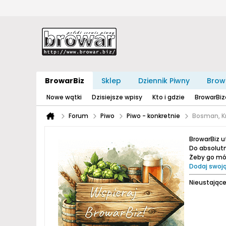
BrowarBiz
Sklep
Dziennik Piwny
Brow
Nowe wątki
Dzisiejsze wpisy
Kto i gdzie
BrowarBi
Forum
Piwo
Piwo - konkretnie
Bosman, K
BrowarBiz 
Do absolutn
Żeby go móc
Dodaj swoją
Nieustające