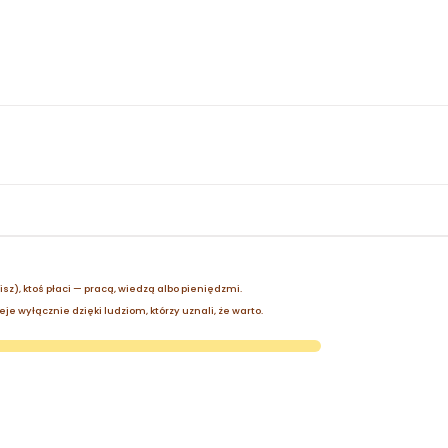
zisz), ktoś płaci — pracą, wiedzą albo pieniędzmi.
je wyłącznie dzięki ludziom, którzy uznali, że warto.