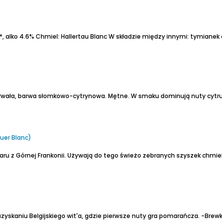
*, alko 4.6%
Chmiel: Hallertau Blanc
W składzie między innymi: tymianek cyt
etrwała, barwa słomkowo-cytrynowa. Mętne.
W smaku dominują nuty cytr
uer Blanc)
u z Górnej Frankonii.
Używają do tego świeżo zebranych szyszek chmi
zyskaniu Belgijskiego wit'a, gdzie pierwsze nuty gra pomarańcza.
-Brewki