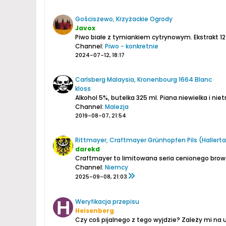
Gościszewo, Krzyżackie Ogrody
Javox
Piwo białe z tymiankiem cytrynowym.
Ekstrakt 12
Channel:
Piwo - konkretnie
2024-07-12, 18:17
Carlsberg Malaysia, Kronenbourg 1664 Blanc
kloss
Alkohol 5%, butelka 325 ml.
Piana niewielka i ni
Channel:
Malezja
2019-08-07, 21:54
Rittmayer, Craftmayer Grünhopfen Pils (Hallerta
darekd
Craftmayer to limitowana seria cenionego browar
Channel:
Niemcy
2025-09-08, 21:03
Weryfikacja przepisu
Heisenberg
Czy coś pijalnego z tego wyjdzie?
Zależy mi na u