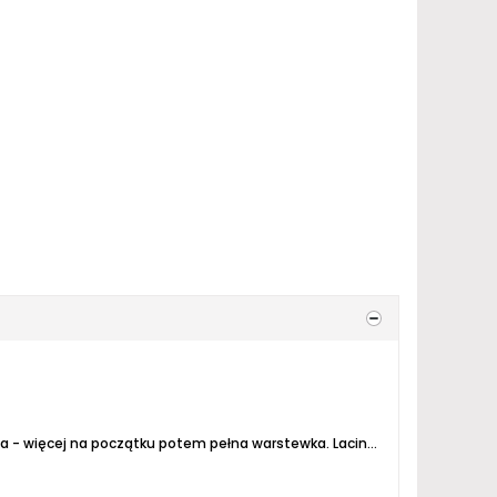
na - więcej na początku potem pełna warstewka.
Lacing - trochę było.
Bar