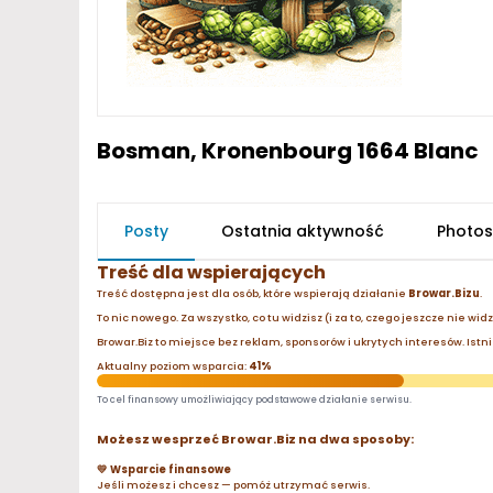
Bosman, Kronenbourg 1664 Blanc
Posty
Ostatnia aktywność
Photos
Treść dla wspierających
Treść dostępna jest dla osób, które wspierają działanie
Browar.Bizu
.
To nic nowego. Za wszystko, co tu widzisz (i za to, czego jeszcze nie wid
Browar.Biz to miejsce bez reklam, sponsorów i ukrytych interesów. Istnie
Aktualny poziom wsparcia:
41%
To cel finansowy umożliwiający podstawowe działanie serwisu.
Możesz wesprzeć Browar.Biz na dwa sposoby:
💛 Wsparcie finansowe
Jeśli możesz i chcesz — pomóż utrzymać serwis.