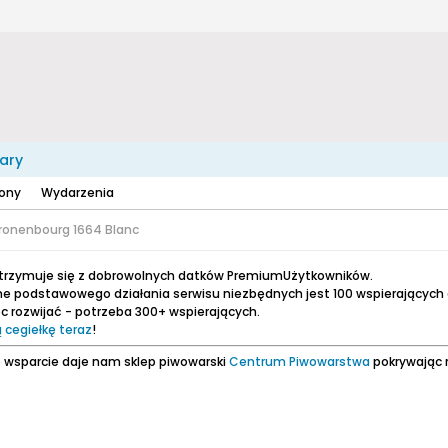
ary
zony
Wydarzenia
ronenbourg 1664 Blanc
utrzymuje się z dobrowolnych datków PremiumUżytkowników.
e podstawowego działania serwisu niezbędnych jest 100 wspierających
 rozwijać - potrzeba 300+ wspierających.
 cegiełkę teraz
!
 wsparcie daje nam sklep piwowarski
Centrum Piwowarstwa
pokrywając 