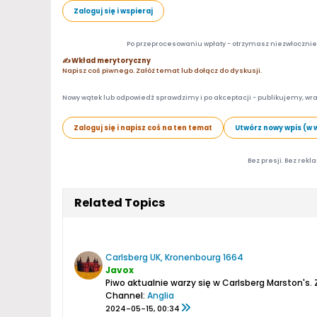
Zaloguj się i wspieraj
Po przeprocesowaniu wpłaty - otrzymasz niezwłocznie d
✍️ Wkład merytoryczny
Napisz coś piwnego. Załóż temat lub dołącz do dyskusji.
Nowy wątek lub odpowiedź sprawdzimy i po akceptacji - publikujemy, wra
Zaloguj się i napisz coś na ten temat
Utwórz nowy wpis (w 
Bez presji. Bez rekl
Related Topics
Carlsberg UK, Kronenbourg 1664
Javox
Piwo aktualnie warzy się w Carlsberg Marston's.
Z
Channel:
Anglia
2024-05-15, 00:34