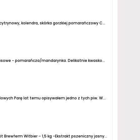
rynowy, kolendra, skórka gorzkiej pomarańczowy Curacao.
Piana - wi
usowe - pomarańcza/mandarynka.
Delikatnie kwaskowe z wyczuwalną niewielką goryczką.
elowych
Parę lat temu opisywałem jedno z tych piw. Wtedy był Pils był chmielony odmianą Mittelfrüh
t Brewferm Witbier – 1,5 kg
-Ekstrakt pszeniczny jasny suchy (DME) – 0,65 kg