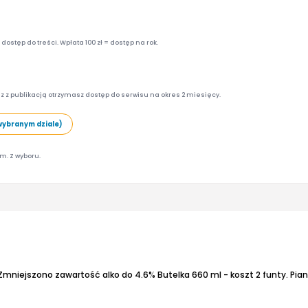
ostęp do treści. Wpłata 100 zł = dostęp na rok.
z z publikacją otrzymasz dostęp do serwisu na okres 2 miesięcy.
wybranym dziale)
am. Z wyboru.
mniejszono zawartość alko do 4.6%
Butelka 660 ml - koszt 2 funty.
Pia