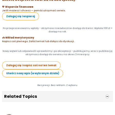
💛 Wsparcie finansowe
Jeśli możesz i chcesz — pomóż utrzymać serwis.
Zaloguj się i wspieraj
Po przeprocesowaniu wpłaty - otrzymasz niezwłocznie dostęp do treści. Wpłata 100 zł =
dostęp na rok.
✍️ Wkład merytoryczny
Napisz coś piwnego. Załóż temat lub dołącz do dyskusji.
Nowy wątek lub odpowiedź sprawdzimy i po akceptacji - publikujemy, wraz z publikacją
otrzymasz dostęp do serwisu na okres 2 miesięcy.
Zaloguj się i napisz coś na ten temat
Utwórz nowy wpis (w wybranym dziale)
Bez presji. Bez reklam. Z wyboru.
Related Topics