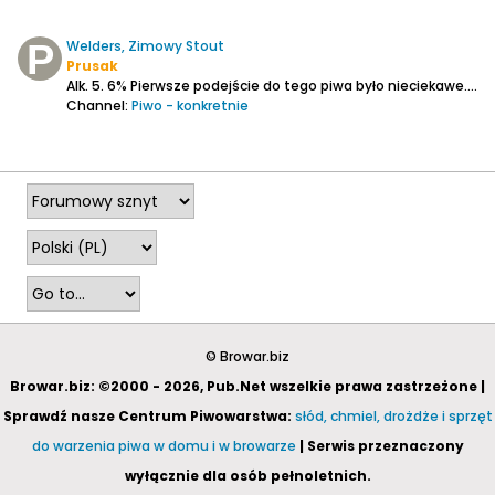
Welders, Zimowy Stout
Prusak
Alk. 5. 6%
Pierwsze podejście do tego piwa było nieciekawe. Odniosłem wrażenie, że to nie żaden stout tylko jakiś ulepek. Może decydowała dyspozycja dnia albo przechowywanie, nie wiem.
Channel:
Piwo - konkretnie
2026-01-23, 19:50
© Browar.biz
Browar.biz: ©2000 - 2026, Pub.Net wszelkie prawa zastrzeżone |
Sprawdź nasze Centrum Piwowarstwa:
słód, chmiel, drożdże i sprzęt
do warzenia piwa w domu i w browarze
| Serwis przeznaczony
wyłącznie dla osób pełnoletnich.