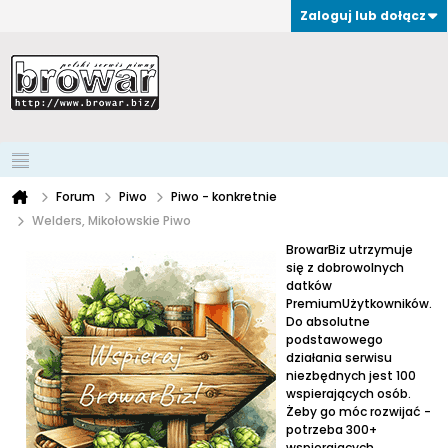
Zaloguj lub dołącz
Forum
Piwo
Piwo - konkretnie
Welders, Mikołowskie Piwo
BrowarBiz utrzymuje
się z dobrowolnych
datków
PremiumUżytkowników.
Do absolutne
podstawowego
działania serwisu
niezbędnych jest 100
wspierających osób.
Żeby go móc rozwijać -
potrzeba 300+
wspierających.