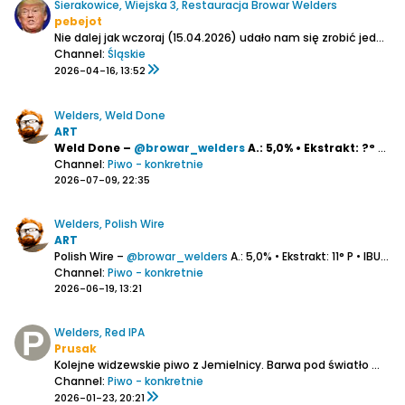
Sierakowice, Wiejska 3, Restauracja Browar Welders
pebejot
Nie dalej jak wczoraj (15.04.2026) udało nam się zrobić jednodniowy wyjazd z Warszawy do browaru i restauracji firmowej Welders.
Channel:
Śląskie
2026-04-16, 13:52
Welders, Weld Done
ART
Weld Done –
@browar_welders
A.: 5,0% • Ekstrakt: ?° P • IBU: ?
Channel:
Piwo - konkretnie
2026-07-09, 22:35
Welders, Polish Wire
ART
Polish Wire –
@browar_welders
A.: 5,0% • Ekstrakt: 11° P • IBU: ?
St
Channel:
Piwo - konkretnie
2026-06-19, 13:21
Welders, Red IPA
Prusak
Kolejne widzewskie piwo z Jemielnicy.
Barwa pod światło miedziana, choć przy nalewniu bardziej widać "ciepłą", brązowawą żółć.
Channel:
Piwo - konkretnie
2026-01-23, 20:21