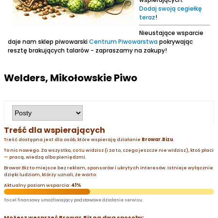
Dodaj swoją cegiełkę
teraz
!
Nieustające wsparcie
daje nam sklep piwowarski
Centrum Piwowarstwa
pokrywając
resztę brakujących talarów - zapraszamy na zakupy!
Welders, Mikołowskie Piwo
Treść dla wspierających
Treść dostępna jest dla osób, które wspierają działanie
Browar.Bizu
.
To nic nowego. Za wszystko, co tu widzisz (i za to, czego jeszcze nie widzisz), ktoś płaci
— pracą, wiedzą albo pieniędzmi.
Browar.Biz to miejsce bez reklam, sponsorów i ukrytych interesów. Istnieje wyłącznie
dzięki ludziom, którzy uznali, że warto.
Aktualny poziom wsparcia:
41%
To cel finansowy umożliwiający podstawowe działanie serwisu.
Możesz wesprzeć Browar.Biz na dwa sposoby: