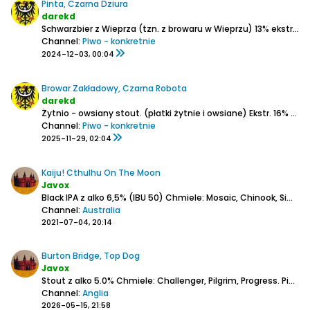
Pinta, Czarna Dziura
darekd
Schwarzbier z Wieprza (tzn. z browaru w Wieprzu)
13% ekstr.,
5,5
Channel:
Piwo - konkretnie
2024-12-03, 00:04
Browar Zakładowy, Czarna Robota
darekd
Żytnio - owsiany stout. (płatki żytnie i owsiane)
Ekstr. 16%
Alk. 6,6%
Channel:
Piwo - konkretnie
2025-11-29, 02:04
Kaiju! Cthulhu On The Moon
Javox
Black IPA z alko 6,5% (IBU 50)
Chmiele: Mosaic, Chinook, Simcoe.
Channel:
Australia
2021-07-04, 20:14
Burton Bridge, Top Dog
Javox
Stout z alko 5.0%
Chmiele: Challenger, Pilgrim, Progress.
Piana - na dłużej pełna warstwa.
Channel:
Anglia
2026-05-15, 21:58