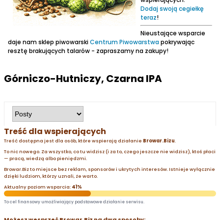
Dodaj swoją cegiełkę
teraz
!
Nieustające wsparcie
daje nam sklep piwowarski
Centrum Piwowarstwa
pokrywając
resztę brakujących talarów - zapraszamy na zakupy!
Górniczo-Hutniczy, Czarna IPA
Treść dla wspierających
Treść dostępna jest dla osób, które wspierają działanie
Browar.Bizu
.
To nic nowego. Za wszystko, co tu widzisz (i za to, czego jeszcze nie widzisz), ktoś płaci
— pracą, wiedzą albo pieniędzmi.
Browar.Biz to miejsce bez reklam, sponsorów i ukrytych interesów. Istnieje wyłącznie
dzięki ludziom, którzy uznali, że warto.
Aktualny poziom wsparcia:
41%
To cel finansowy umożliwiający podstawowe działanie serwisu.
Możesz wesprzeć Browar.Biz na dwa sposoby: