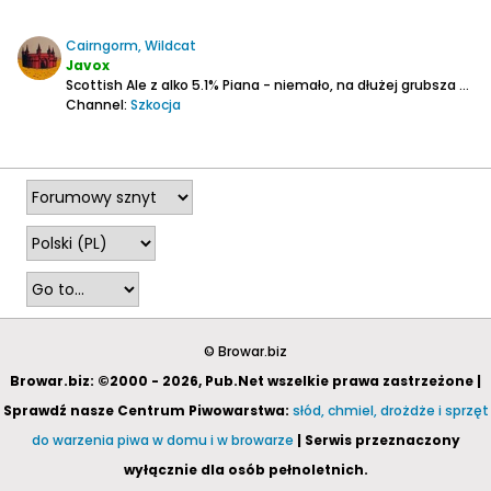
Cairngorm, Wildcat
Javox
Scottish Ale z alko 5.1%
Piana - niemało, na dłużej grubsza warstwa.
Channel:
Szkocja
2026-04-29, 14:59
© Browar.biz
Browar.biz: ©2000 - 2026, Pub.Net wszelkie prawa zastrzeżone |
Sprawdź nasze Centrum Piwowarstwa:
słód, chmiel, drożdże i sprzęt
do warzenia piwa w domu i w browarze
| Serwis przeznaczony
wyłącznie dla osób pełnoletnich.