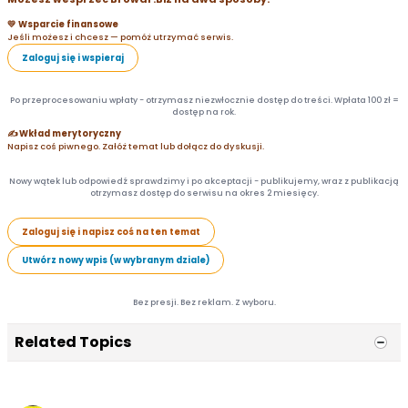
💛 Wsparcie finansowe
Jeśli możesz i chcesz — pomóż utrzymać serwis.
Zaloguj się i wspieraj
Po przeprocesowaniu wpłaty - otrzymasz niezwłocznie dostęp do treści. Wpłata 100 zł =
dostęp na rok.
✍️ Wkład merytoryczny
Napisz coś piwnego. Załóż temat lub dołącz do dyskusji.
Nowy wątek lub odpowiedź sprawdzimy i po akceptacji - publikujemy, wraz z publikacją
otrzymasz dostęp do serwisu na okres 2 miesięcy.
Zaloguj się i napisz coś na ten temat
Utwórz nowy wpis (w wybranym dziale)
Bez presji. Bez reklam. Z wyboru.
Related Topics