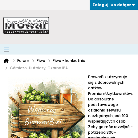
Zaloguj lub dołącz
Forum
Piwo
Piwo - konkretnie
Górniczo-Hutniczy, Czarna IPA
BrowarBiz utrzymuje
się z dobrowolnych
datków
PremiumUżytkowników.
Do absolutne
podstawowego
działania serwisu
niezbędnych jest 100
wspierających osób.
Żeby go móc rozwijać -
potrzeba 300+
wspierających.