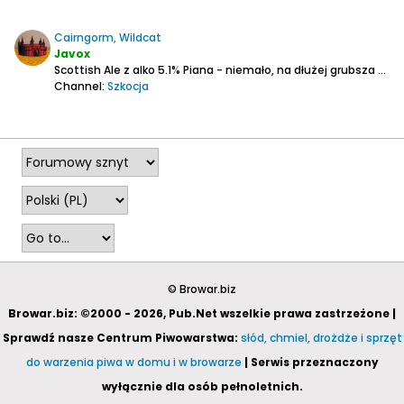
Cairngorm, Wildcat
Javox
Scottish Ale z alko 5.1%
Piana - niemało, na dłużej grubsza warstwa.
Channel:
Szkocja
2026-04-29, 14:59
© Browar.biz
Browar.biz: ©2000 - 2026, Pub.Net wszelkie prawa zastrzeżone |
Sprawdź nasze Centrum Piwowarstwa:
słód, chmiel, drożdże i sprzęt
do warzenia piwa w domu i w browarze
| Serwis przeznaczony
wyłącznie dla osób pełnoletnich.