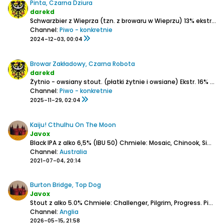
Pinta, Czarna Dziura
darekd
Schwarzbier z Wieprza (tzn. z browaru w Wieprzu)
13% ekstr.,
5,5
Channel:
Piwo - konkretnie
2024-12-03, 00:04
Browar Zakładowy, Czarna Robota
darekd
Żytnio - owsiany stout. (płatki żytnie i owsiane)
Ekstr. 16%
Alk. 6,6%
Channel:
Piwo - konkretnie
2025-11-29, 02:04
Kaiju! Cthulhu On The Moon
Javox
Black IPA z alko 6,5% (IBU 50)
Chmiele: Mosaic, Chinook, Simcoe.
Channel:
Australia
2021-07-04, 20:14
Burton Bridge, Top Dog
Javox
Stout z alko 5.0%
Chmiele: Challenger, Pilgrim, Progress.
Piana - na dłużej pełna warstwa.
Channel:
Anglia
2026-05-15, 21:58