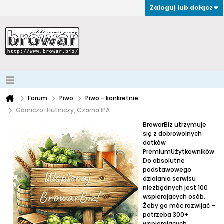
Zaloguj lub dołącz
Forum
Piwo
Piwo - konkretnie
Górniczo-Hutniczy, Czarna IPA
BrowarBiz utrzymuje
się z dobrowolnych
datków
PremiumUżytkowników.
Do absolutne
podstawowego
działania serwisu
niezbędnych jest 100
wspierających osób.
Żeby go móc rozwijać -
potrzeba 300+
wspierających.