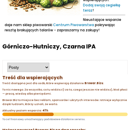
Dodaj swoją cegiełkę
teraz
!
Nieustające wsparcie
daje nam sklep piwowarski
Centrum Piwowarstwa
pokrywając
resztę brakujących talarów - zapraszamy na zakupy!
Górniczo-Hutniczy, Czarna IPA
Treść dla wspierających
Treść dostępna jest dla osób, które wspierają działanie
Browar.Bizu
.
To nic nowego. Za wszystko, co tu widzisz (i za to, czego jeszcze nie widzisz), ktoś płaci
— pracą, wiedzą albo pieniędzmi.
Browar.Biz to miejsce bez reklam, sponsorów i ukrytych interesów. Istnieje wyłącznie
dzięki ludziom, którzy uznali, że warto.
Aktualny poziom wsparcia:
41%
To cel finansowy umożliwiający podstawowe działanie serwisu.
Możesz wesprzeć Browar.Biz na dwa sposoby: