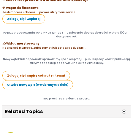
💛 Wsparcie finansowe
Jeśli możesz i chcesz — pomóż utrzymać serwis.
Zaloguj się i wspieraj
Po przeprocesowaniu wpłaty - otrzymasz niezwłocznie dostęp do treści. Wpłata 100 zł =
dostęp na rok.
✍️ Wkład merytoryczny
Napisz coś piwnego. Załóż temat lub dołącz do dyskusji.
Nowy wątek lub odpowiedź sprawdzimy i po akceptacji - publikujemy, wraz z publikacją
otrzymasz dostęp do serwisu na okres 2 miesięcy.
Zaloguj się i napisz coś na ten temat
Utwórz nowy wpis (w wybranym dziale)
Bez presji. Bez reklam. Z wyboru.
Related Topics