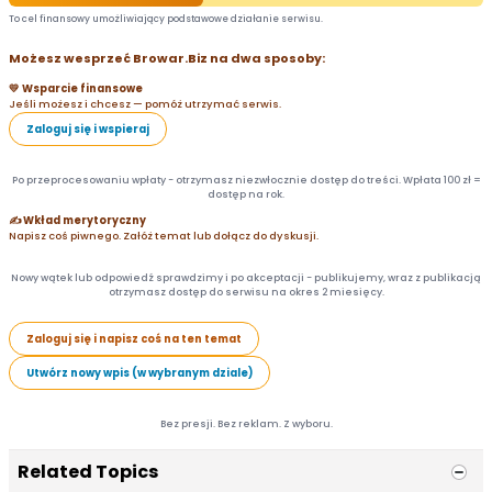
To cel finansowy umożliwiający podstawowe działanie serwisu.
Możesz wesprzeć Browar.Biz na dwa sposoby:
💛 Wsparcie finansowe
Jeśli możesz i chcesz — pomóż utrzymać serwis.
Zaloguj się i wspieraj
Po przeprocesowaniu wpłaty - otrzymasz niezwłocznie dostęp do treści. Wpłata 100 zł =
dostęp na rok.
✍️ Wkład merytoryczny
Napisz coś piwnego. Załóż temat lub dołącz do dyskusji.
Nowy wątek lub odpowiedź sprawdzimy i po akceptacji - publikujemy, wraz z publikacją
otrzymasz dostęp do serwisu na okres 2 miesięcy.
Zaloguj się i napisz coś na ten temat
Utwórz nowy wpis (w wybranym dziale)
Bez presji. Bez reklam. Z wyboru.
Related Topics