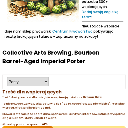
potrzeba 300+
wspierających.
Dodaj swoją cegiełkę
teraz
!
Nieustające wsparcie
daje nam sklep piwowarski
Centrum Piwowarstwa
pokrywając
resztę brakujących talarów - zapraszamy na zakupy!
Collective Arts Brewing, Bourbon
Barrel-Aged Imperial Porter
Treść dla wspierających
Treść dostępna jest dla osób, które wspierają działanie
Browar.Bizu
.
To nic nowego. Za wszystko, co tu widzisz (i za to, czego jeszcze nie widzisz), ktoś płaci
— pracą, wiedzą albo pieniędzmi.
Browar.Biz to miejsce bez reklam, sponsorów i ukrytych interesów. Istnieje wyłącznie
dzięki ludziom, którzy uznali, że warto.
Aktualny poziom wsparcia:
41%