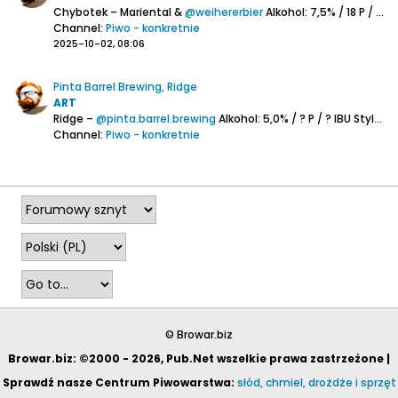
Chybotek – Mariental &
@weihererbier
Alkohol: 7,5% / 18 P / ? IBU
Channel:
Piwo - konkretnie
2025-10-02, 08:06
Pinta Barrel Brewing, Ridge
ART
Ridge –
@pinta.barrel.brewing
Alkohol: 5,0% / ? P / ? IBU
Styl: Wild Ale
Channel:
Piwo - konkretnie
2025-10-01, 06:59
© Browar.biz
Browar.biz: ©2000 - 2026, Pub.Net wszelkie prawa zastrzeżone |
Sprawdź nasze Centrum Piwowarstwa:
słód, chmiel, drożdże i sprzęt