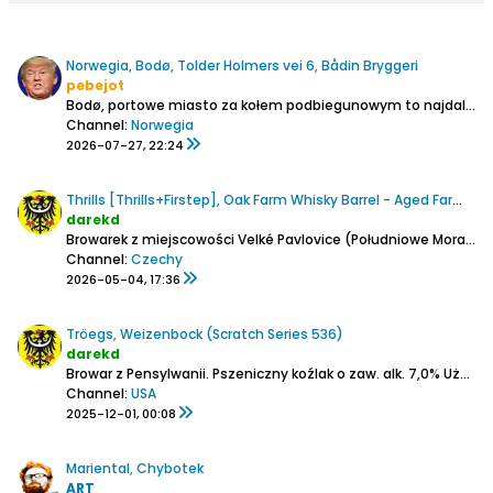
Norwegia, Bodø, Tolder Holmers vei 6, Bådin Bryggeri
pebejot
Bodø, portowe miasto za kołem podbiegunowym to najdalsze miejsce, do którego można dojechać pociągiem w Norwegii.
Channel:
Norwegia
2026-07-27, 22:24
Thrills [Thrills+Firstep], Oak Farm Whisky Barrel - Aged Farmhous Ale
darekd
Browarek z miejscowości Velké Pavlovice (Południowe Morawy)
Channel:
Czechy
2026-05-04, 17:36
Tröegs, Weizenbock (Scratch Series 536)
darekd
Browar z Pensylwanii.
Pszeniczny koźlak o zaw. alk. 7,0%
Użyto klepiskowego słodu pilzneńskiego, z tego co czytam niesłodowanej pszenicy i słodu wiedeńskiego.
Channel:
USA
2025-12-01, 00:08
Mariental, Chybotek
ART