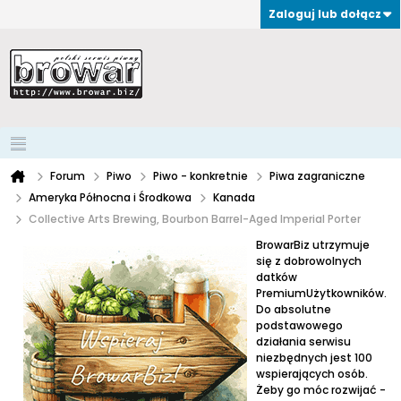
Zaloguj lub dołącz
Forum
Piwo
Piwo - konkretnie
Piwa zagraniczne
Ameryka Północna i Środkowa
Kanada
Collective Arts Brewing, Bourbon Barrel-Aged Imperial Porter
BrowarBiz utrzymuje
się z dobrowolnych
datków
PremiumUżytkowników.
Do absolutne
podstawowego
działania serwisu
niezbędnych jest 100
wspierających osób.
Żeby go móc rozwijać -