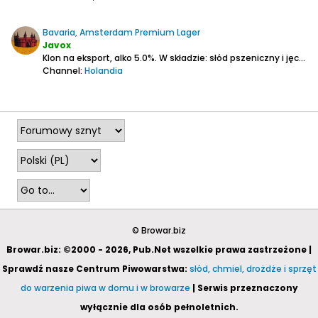
Bavaria, Amsterdam Premium Lager
Javox
Klon na eksport, alko 5.0%.
W składzie: słód pszeniczny i jęczmienny.
Channel:
Holandia
2026-03-20, 18:29
© Browar.biz
Browar.biz: ©2000 - 2026, Pub.Net wszelkie prawa zastrzeżone |
Sprawdź nasze Centrum Piwowarstwa:
słód, chmiel, drożdże i sprzęt
do warzenia piwa w domu i w browarze
| Serwis przeznaczony
wyłącznie dla osób pełnoletnich.