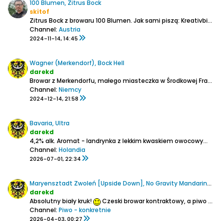
100 Blumen, Zitrus Bock
skitof
Zitrus Bock z browaru 100 Blumen. Jak sami piszą: Kreativbier ze skórkami z cytrusów. 7,3% alkoholu, 16,6 st. Plato.
Channel:
Austria
2024-11-14, 14:45
Wagner (Merkendorf), Bock Hell
darekd
Browar z Merkendorfu, małego miasteczka w Środkowej Frankonii (Bawaria).
Channel:
Niemcy
2024-12-14, 21:58
Bavaria, Ultra
darekd
4,2% alk.
Aromat - landrynka z lekkim kwaskiem owocowym (w składzie syrop glukozowe)
Channel:
Holandia
2026-07-01, 22:34
Maryensztadt Zwoleń [Upside Down], No Gravity Mandarina Bavaria & Galaxy NEIPA
darekd
Absolutny biały kruk!
Czeski browar kontraktowy, a piwo uwarzone w zamkniętym już browarze w Zwoleniu!
Channel:
Piwo - konkretnie
2026-04-03, 00:27