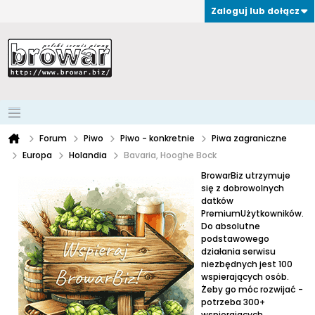
Zaloguj lub dołącz
Forum
Piwo
Piwo - konkretnie
Piwa zagraniczne
Europa
Holandia
Bavaria, Hooghe Bock
BrowarBiz utrzymuje
się z dobrowolnych
datków
PremiumUżytkowników.
Do absolutne
podstawowego
działania serwisu
niezbędnych jest 100
wspierających osób.
Żeby go móc rozwijać -
potrzeba 300+
wspierających.