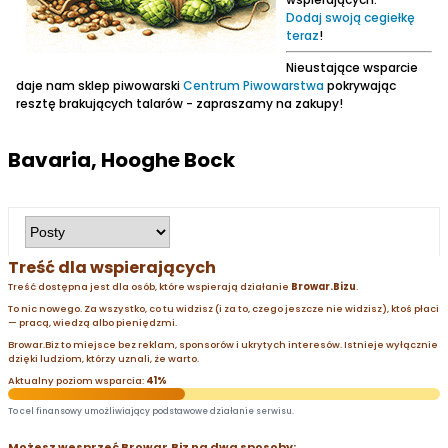
Dodaj swoją cegiełkę
teraz
!
Nieustające wsparcie
daje nam sklep piwowarski
Centrum Piwowarstwa
pokrywając
resztę brakujących talarów - zapraszamy na zakupy!
Bavaria, Hooghe Bock
Treść dla wspierających
Treść dostępna jest dla osób, które wspierają działanie
Browar.Bizu
.
To nic nowego. Za wszystko, co tu widzisz (i za to, czego jeszcze nie widzisz), ktoś płaci
— pracą, wiedzą albo pieniędzmi.
Browar.Biz to miejsce bez reklam, sponsorów i ukrytych interesów. Istnieje wyłącznie
dzięki ludziom, którzy uznali, że warto.
Aktualny poziom wsparcia:
41%
To cel finansowy umożliwiający podstawowe działanie serwisu.
Możesz wesprzeć Browar.Biz na dwa sposoby: