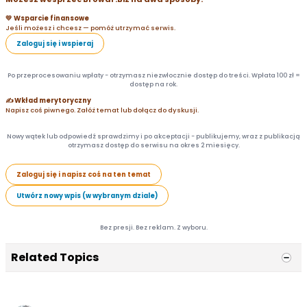
💛 Wsparcie finansowe
Jeśli możesz i chcesz — pomóż utrzymać serwis.
Zaloguj się i wspieraj
Po przeprocesowaniu wpłaty - otrzymasz niezwłocznie dostęp do treści. Wpłata 100 zł =
dostęp na rok.
✍️ Wkład merytoryczny
Napisz coś piwnego. Załóż temat lub dołącz do dyskusji.
Nowy wątek lub odpowiedź sprawdzimy i po akceptacji - publikujemy, wraz z publikacją
otrzymasz dostęp do serwisu na okres 2 miesięcy.
Zaloguj się i napisz coś na ten temat
Utwórz nowy wpis (w wybranym dziale)
Bez presji. Bez reklam. Z wyboru.
Related Topics