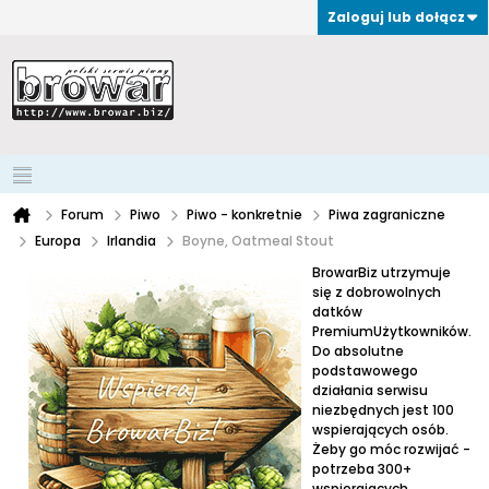
Zaloguj lub dołącz
Forum
Piwo
Piwo - konkretnie
Piwa zagraniczne
Europa
Irlandia
Boyne, Oatmeal Stout
BrowarBiz utrzymuje
się z dobrowolnych
datków
PremiumUżytkowników.
Do absolutne
podstawowego
działania serwisu
niezbędnych jest 100
wspierających osób.
Żeby go móc rozwijać -
potrzeba 300+
wspierających.