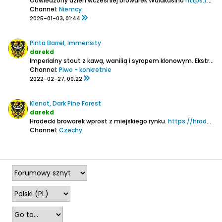
Odwiedzony dzień wcześniej browarek Waldkasino
https://www.browar.biz/forum/piwo/pi...o-2-waldkasino
Channel:
Niemcy
2025-01-03, 01:44
Pinta Barrel, Immensity
darekd
Imperialny stout z kawą, wanilią i syropem klonowym.
Ekstrakt 35% (!),
Channel:
Piwo - konkretnie
2022-02-27, 00:22
Klenot, Dark Pine Forest
darekd
Hradecki browarek wprost z miejskiego rynku.
https://hradeckyklenot.cz/
Channel:
Czechy
2026-04-21, 21:22