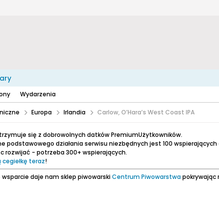
ary
zony
Wydarzenia
niczne
Europa
Irlandia
Carlow, O’Hara’s West Coast IPA
utrzymuje się z dobrowolnych datków PremiumUżytkowników.
e podstawowego działania serwisu niezbędnych jest 100 wspierających
 rozwijać - potrzeba 300+ wspierających.
 cegiełkę teraz
!
 wsparcie daje nam sklep piwowarski
Centrum Piwowarstwa
pokrywając 