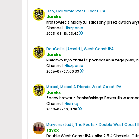
Oso, California West Coast IPA
darekd
Kraftowiec z Madrytu, założony przez dwóch Bry
Channel:
Hiszpania
2025-08-16, 23:42
DouGall’s [Amalti], West Coast IPA
darekd
Channel:
Hiszpania
2025-07-27, 00:33
Maisel, Maisel & Friends West Coast IPA
darekd
Channel:
Niemcy
2023-07-20, 11:36
Maryensztadt, The Roots - Double West Coast I
Javox
Double West Coast IPA z alko 7.5%
Chmiele: Citr