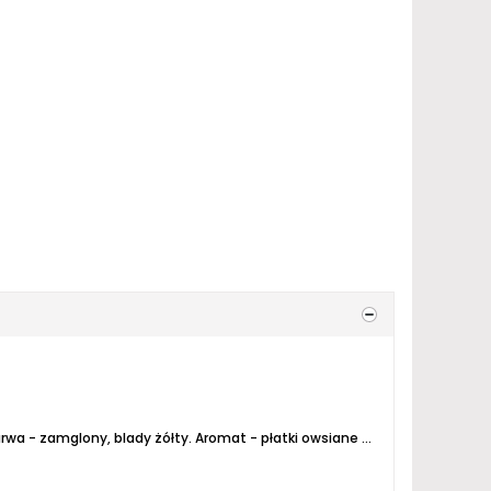
rwa - zamglony, blady żółty.
Aromat - płatki owsiane na słodko. Potem cebula i czosnek.