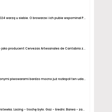
24 warzą u siebie.
O browarze i ich pubie wspominał Pebejot:
https://ww
Niełatwo było znaleźć pochodzenie tego piwa, bo Amalti to kontraktowiec z kastylijskiego Valladolid a na puszce widnieje jako producent Cervezas Artesanales de Cantabria z Liérganes w Knatabrii. Na ggogle mapsie pod tym adresem widnieje browar DouGall’s. Piwo jest bezglutenowe, a takich właśnie...
Znany browar z frankońskiego Bayreuth w ramach swojego projektu Maisel & Friends już od dobrych paru lat z zaprzyjaźnionymi piwowarami bardzo mocno już rozkręcił ten udany projekt, szczególnie limitowanych piw:
rstewka.
Lacing - trochę było.
Gaz - średni.
Barwa - zamglony, blady pomarańczowy, jaśniejszy.