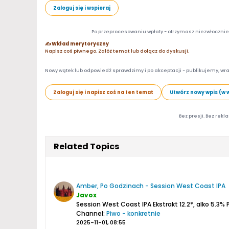
Zaloguj się i wspieraj
Po przeprocesowaniu wpłaty - otrzymasz niezwłocznie d
✍️ Wkład merytoryczny
Napisz coś piwnego. Załóż temat lub dołącz do dyskusji.
Nowy wątek lub odpowiedź sprawdzimy i po akceptacji - publikujemy, wra
Zaloguj się i napisz coś na ten temat
Utwórz nowy wpis (w 
Bez presji. Bez rekl
Related Topics
Amber, Po Godzinach - Session West Coast IPA
Javox
Session West Coast IPA
Ekstrakt 12.2*, alko 5.3%
Channel:
Piwo - konkretnie
2025-11-01, 08:55