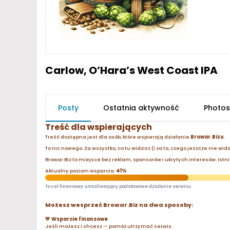
Carlow, O’Hara’s West Coast IPA
Posty
Ostatnia aktywność
Photos
Treść dla wspierających
Treść dostępna jest dla osób, które wspierają działanie
Browar.Bizu
.
To nic nowego. Za wszystko, co tu widzisz (i za to, czego jeszcze nie wid
Browar.Biz to miejsce bez reklam, sponsorów i ukrytych interesów. Istnie
Aktualny poziom wsparcia:
41%
To cel finansowy umożliwiający podstawowe działanie serwisu.
Możesz wesprzeć Browar.Biz na dwa sposoby:
💛 Wsparcie finansowe
Jeśli możesz i chcesz — pomóż utrzymać serwis.