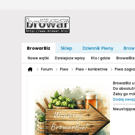
BrowarBiz
Sklep
Dziennik Piwny
Brow
Nowe wątki
Dzisiejsze wpisy
Kto i gdzie
BrowarBi
Forum
Piwo
Piwo - konkretnie
Piwa zagra
BrowarBiz 
Do absolutn
Żeby go móc
Dodaj swoją
Nieustające