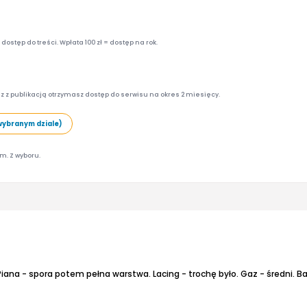
ostęp do treści. Wpłata 100 zł = dostęp na rok.
z z publikacją otrzymasz dostęp do serwisu na okres 2 miesięcy.
wybranym dziale)
am. Z wyboru.
Piana - spora potem pełna warstwa.
Lacing - trochę było.
Gaz - średni.
Ba