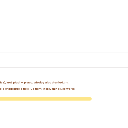
zisz), ktoś płaci — pracą, wiedzą albo pieniędzmi.
je wyłącznie dzięki ludziom, którzy uznali, że warto.