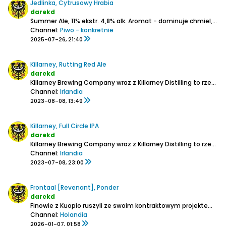
Jedlinka, Cytrusowy Hrabia
darekd
Summer Ale,
11% ekstr.
4,8% alk.
Aromat - dominuje chmiel, głównie cytrusowy, troszeczkę ziołowy i inne kwaskowe owoce (śliwki), ciut drożdży
Channel:
Piwo - konkretnie
2025-07-26, 21:40
Killarney, Rutting Red Ale
darekd
Killarney Brewing Company wraz z Killarney Distilling to rzemieślniczy browar z destylarnią whiskey z Killarney w hrabstwie Kerry.
Channel:
Irlandia
2023-08-08, 13:49
Killarney, Full Circle IPA
darekd
Killarney Brewing Company wraz z Killarney Distilling to rzemieślniczy browar z destylarnią whiskey z Killarney w hrabstwie Kerry.
Channel:
Irlandia
2023-07-08, 23:00
Frontaal [Revenant], Ponder
darekd
Finowie z Kuopio ruszyli ze swoim kontraktowym projektem całkiem niedawno bo w 2023 r.
Channel:
Holandia
2026-01-07, 01:58