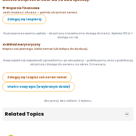
💛 Wsparcie finansowe
Jeśli możesz i chcesz — pomóż utrzymać serwis.
Zaloguj się i wspieraj
Po przeprocesowaniu wpłaty - otrzymasz niezwłocznie dostęp do treści. Wpłata 100 zł =
dostęp na rok.
✍️ Wkład merytoryczny
Napisz coś piwnego. Załóż temat lub dołącz do dyskusji.
Nowy wątek lub odpowiedź sprawdzimy i po akceptacji - publikujemy, wraz z publikacją
otrzymasz dostęp do serwisu na okres 2 miesięcy.
Zaloguj się i napisz coś na ten temat
Utwórz nowy wpis (w wybranym dziale)
Bez presji. Bez reklam. Z wyboru.
Related Topics