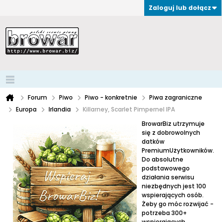
Zaloguj lub dołącz
Forum
Piwo
Piwo - konkretnie
Piwa zagraniczne
Europa
Irlandia
Killarney, Scarlet Pimpernel IPA
BrowarBiz utrzymuje
się z dobrowolnych
datków
PremiumUżytkowników.
Do absolutne
podstawowego
działania serwisu
niezbędnych jest 100
wspierających osób.
Żeby go móc rozwijać -
potrzeba 300+
wspierających.