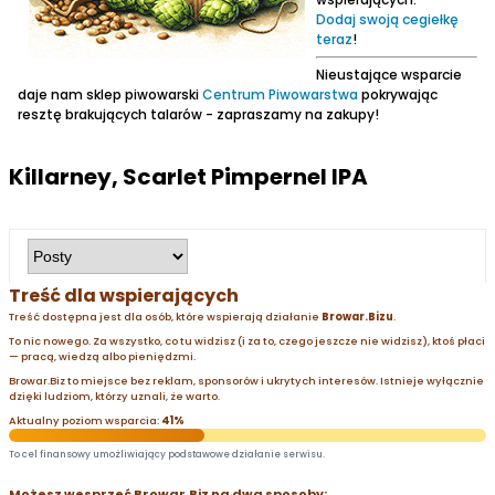
Dodaj swoją cegiełkę
teraz
!
Nieustające wsparcie
daje nam sklep piwowarski
Centrum Piwowarstwa
pokrywając
resztę brakujących talarów - zapraszamy na zakupy!
Killarney, Scarlet Pimpernel IPA
Treść dla wspierających
Treść dostępna jest dla osób, które wspierają działanie
Browar.Bizu
.
To nic nowego. Za wszystko, co tu widzisz (i za to, czego jeszcze nie widzisz), ktoś płaci
— pracą, wiedzą albo pieniędzmi.
Browar.Biz to miejsce bez reklam, sponsorów i ukrytych interesów. Istnieje wyłącznie
dzięki ludziom, którzy uznali, że warto.
Aktualny poziom wsparcia:
41%
To cel finansowy umożliwiający podstawowe działanie serwisu.
Możesz wesprzeć Browar.Biz na dwa sposoby: