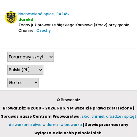
Nachmelená opice, IPA 14%
darekd
Znany już browar ze śląskiego Karniowa (Krnov) przy granicy z Polską. Ostatnimi czasy mocno dała mu się we znaki powódź.
Channel:
Czechy
2025-11-24, 23:05
© Browar.biz
Browar.biz: ©2000 - 2026, Pub.Net wszelkie prawa zastrzeżone |
Sprawdź nasze Centrum Piwowarstwa:
słód, chmiel, drożdże i sprzęt
do warzenia piwa w domu i w browarze
| Serwis przeznaczony
wyłącznie dla osób pełnoletnich.