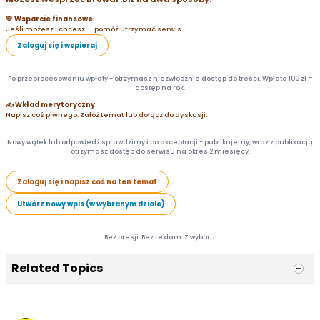
💛 Wsparcie finansowe
Jeśli możesz i chcesz — pomóż utrzymać serwis.
Zaloguj się i wspieraj
Po przeprocesowaniu wpłaty - otrzymasz niezwłocznie dostęp do treści. Wpłata 100 zł =
dostęp na rok.
✍️ Wkład merytoryczny
Napisz coś piwnego. Załóż temat lub dołącz do dyskusji.
Nowy wątek lub odpowiedź sprawdzimy i po akceptacji - publikujemy, wraz z publikacją
otrzymasz dostęp do serwisu na okres 2 miesięcy.
Zaloguj się i napisz coś na ten temat
Utwórz nowy wpis (w wybranym dziale)
Bez presji. Bez reklam. Z wyboru.
Related Topics