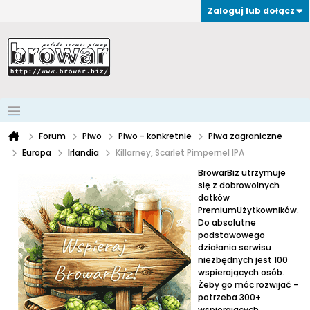
Zaloguj lub dołącz
Forum
Piwo
Piwo - konkretnie
Piwa zagraniczne
Europa
Irlandia
Killarney, Scarlet Pimpernel IPA
BrowarBiz utrzymuje
się z dobrowolnych
datków
PremiumUżytkowników.
Do absolutne
podstawowego
działania serwisu
niezbędnych jest 100
wspierających osób.
Żeby go móc rozwijać -
potrzeba 300+
wspierających.