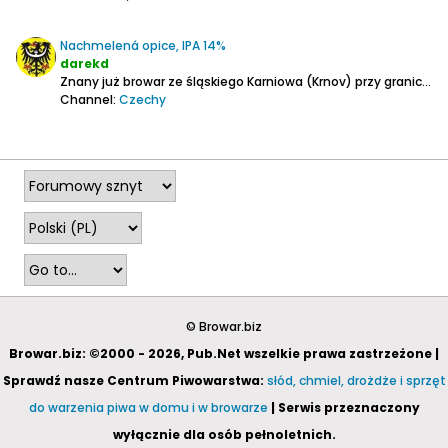
Nachmelená opice, IPA 14%
darekd
Znany już browar ze śląskiego Karniowa (Krnov) przy granicy z Polską. Ostatnimi czasy mocno dała mu się we znaki powódź.
Channel:
Czechy
2025-11-24, 23:05
© Browar.biz
Browar.biz: ©2000 - 2026, Pub.Net wszelkie prawa zastrzeżone |
Sprawdź nasze Centrum Piwowarstwa:
słód, chmiel, drożdże i sprzęt
do warzenia piwa w domu i w browarze
| Serwis przeznaczony
wyłącznie dla osób pełnoletnich.