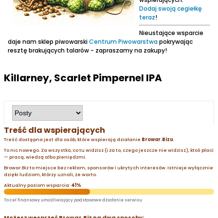
Dodaj swoją cegiełkę
teraz
!
Nieustające wsparcie
daje nam sklep piwowarski
Centrum Piwowarstwa
pokrywając
resztę brakujących talarów - zapraszamy na zakupy!
Killarney, Scarlet Pimpernel IPA
Treść dla wspierających
Treść dostępna jest dla osób, które wspierają działanie
Browar.Bizu
.
To nic nowego. Za wszystko, co tu widzisz (i za to, czego jeszcze nie widzisz), ktoś płaci
— pracą, wiedzą albo pieniędzmi.
Browar.Biz to miejsce bez reklam, sponsorów i ukrytych interesów. Istnieje wyłącznie
dzięki ludziom, którzy uznali, że warto.
Aktualny poziom wsparcia:
41%
To cel finansowy umożliwiający podstawowe działanie serwisu.
Możesz wesprzeć Browar.Biz na dwa sposoby: