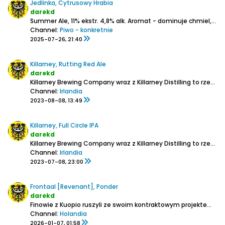
Jedlinka, Cytrusowy Hrabia
darekd
Summer Ale,
11% ekstr.
4,8% alk.
Aromat - dominuje chmiel, głównie cytrusowy, troszeczkę ziołowy i inne kwaskowe owoce (śliwki), ciut drożdży
Channel:
Piwo - konkretnie
2025-07-26, 21:40
Killarney, Rutting Red Ale
darekd
Killarney Brewing Company wraz z Killarney Distilling to rzemieślniczy browar z destylarnią whiskey z Killarney w hrabstwie Kerry.
Channel:
Irlandia
2023-08-08, 13:49
Killarney, Full Circle IPA
darekd
Killarney Brewing Company wraz z Killarney Distilling to rzemieślniczy browar z destylarnią whiskey z Killarney w hrabstwie Kerry.
Channel:
Irlandia
2023-07-08, 23:00
Frontaal [Revenant], Ponder
darekd
Finowie z Kuopio ruszyli ze swoim kontraktowym projektem całkiem niedawno bo w 2023 r.
Channel:
Holandia
2026-01-07, 01:58