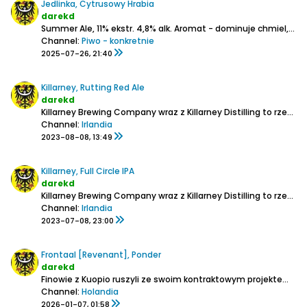
Jedlinka, Cytrusowy Hrabia
darekd
Summer Ale,
11% ekstr.
4,8% alk.
Aromat - dominuje chmiel, głównie cytrusowy, troszeczkę ziołowy i inne kwaskowe owoce (śliwki), ciut drożdży
Channel:
Piwo - konkretnie
2025-07-26, 21:40
Killarney, Rutting Red Ale
darekd
Killarney Brewing Company wraz z Killarney Distilling to rzemieślniczy browar z destylarnią whiskey z Killarney w hrabstwie Kerry.
Channel:
Irlandia
2023-08-08, 13:49
Killarney, Full Circle IPA
darekd
Killarney Brewing Company wraz z Killarney Distilling to rzemieślniczy browar z destylarnią whiskey z Killarney w hrabstwie Kerry.
Channel:
Irlandia
2023-07-08, 23:00
Frontaal [Revenant], Ponder
darekd
Finowie z Kuopio ruszyli ze swoim kontraktowym projektem całkiem niedawno bo w 2023 r.
Channel:
Holandia
2026-01-07, 01:58