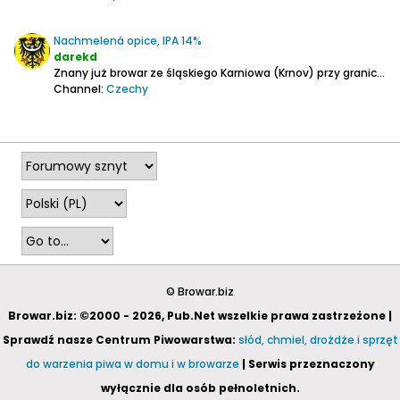
Nachmelená opice, IPA 14%
darekd
Znany już browar ze śląskiego Karniowa (Krnov) przy granicy z Polską. Ostatnimi czasy mocno dała mu się we znaki powódź.
Channel:
Czechy
2025-11-24, 23:05
© Browar.biz
Browar.biz: ©2000 - 2026, Pub.Net wszelkie prawa zastrzeżone |
Sprawdź nasze Centrum Piwowarstwa:
słód, chmiel, drożdże i sprzęt
do warzenia piwa w domu i w browarze
| Serwis przeznaczony
wyłącznie dla osób pełnoletnich.