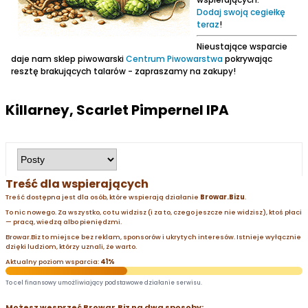
Dodaj swoją cegiełkę
teraz
!
Nieustające wsparcie
daje nam sklep piwowarski
Centrum Piwowarstwa
pokrywając
resztę brakujących talarów - zapraszamy na zakupy!
Killarney, Scarlet Pimpernel IPA
Treść dla wspierających
Treść dostępna jest dla osób, które wspierają działanie
Browar.Bizu
.
To nic nowego. Za wszystko, co tu widzisz (i za to, czego jeszcze nie widzisz), ktoś płaci
— pracą, wiedzą albo pieniędzmi.
Browar.Biz to miejsce bez reklam, sponsorów i ukrytych interesów. Istnieje wyłącznie
dzięki ludziom, którzy uznali, że warto.
Aktualny poziom wsparcia:
41%
To cel finansowy umożliwiający podstawowe działanie serwisu.
Możesz wesprzeć Browar.Biz na dwa sposoby: