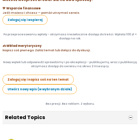
💛 Wsparcie finansowe
Jeśli możesz i chcesz — pomóż utrzymać serwis.
Zaloguj się i wspieraj
Po przeprocesowaniu wpłaty - otrzymasz niezwłocznie dostęp do treści. Wpłata 100 zł =
dostęp na rok.
✍️ Wkład merytoryczny
Napisz coś piwnego. Załóż temat lub dołącz do dyskusji.
Nowy wątek lub odpowiedź sprawdzimy i po akceptacji - publikujemy, wraz z publikacją
otrzymasz dostęp do serwisu na okres 2 miesięcy.
Zaloguj się i napisz coś na ten temat
Utwórz nowy wpis (w wybranym dziale)
Bez presji. Bez reklam. Z wyboru.
Related Topics