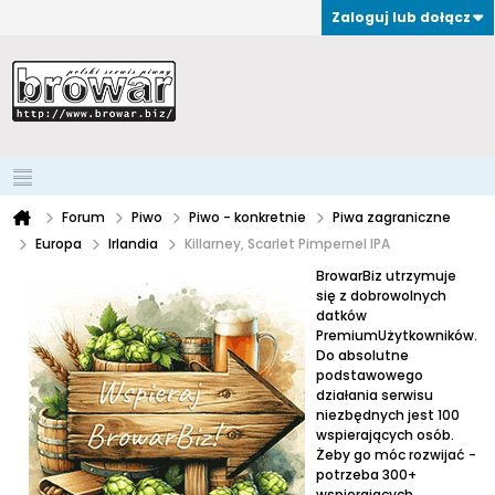
Zaloguj lub dołącz
Forum
Piwo
Piwo - konkretnie
Piwa zagraniczne
Europa
Irlandia
Killarney, Scarlet Pimpernel IPA
BrowarBiz utrzymuje
się z dobrowolnych
datków
PremiumUżytkowników.
Do absolutne
podstawowego
działania serwisu
niezbędnych jest 100
wspierających osób.
Żeby go móc rozwijać -
potrzeba 300+
wspierających.