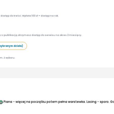
ostęp do treści. Wpłata 100 zł = dostęp na rok.
z z publikacją otrzymasz dostęp do serwisu na okres 2 miesięcy.
wybranym dziale)
am. Z wyboru.
Piana - więcej na początku potem pełna warstewka.
Lacing - sporo.
Ga