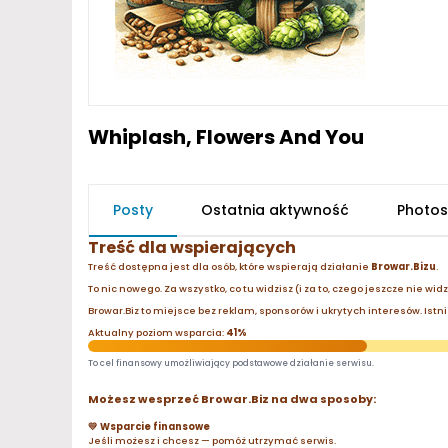
Whiplash, Flowers And You
Posty
Ostatnia aktywność
Photos
Treść dla wspierających
Treść dostępna jest dla osób, które wspierają działanie
Browar.Bizu
.
To nic nowego. Za wszystko, co tu widzisz (i za to, czego jeszcze nie wid
Browar.Biz to miejsce bez reklam, sponsorów i ukrytych interesów. Istnie
Aktualny poziom wsparcia:
41%
To cel finansowy umożliwiający podstawowe działanie serwisu.
Możesz wesprzeć Browar.Biz na dwa sposoby:
💛 Wsparcie finansowe
Jeśli możesz i chcesz — pomóż utrzymać serwis.