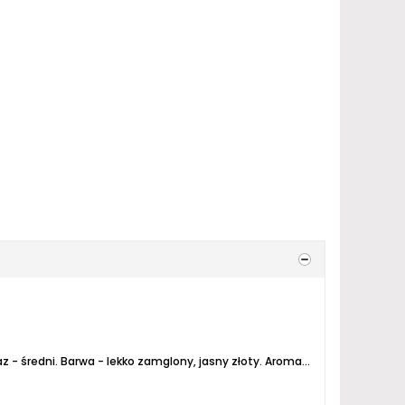
z - średni.
Barwa - lekko zamglony, jasny złoty.
Aromat - cytrusy w postaci tzw skórki pomarańczowej plus posmaki jakby ryżowe.