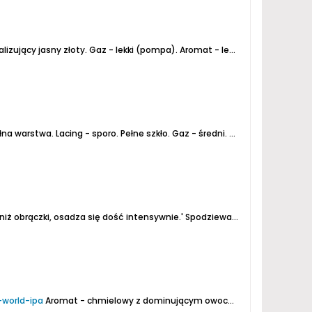
lizujący jasny złoty.
Gaz - lekki (pompa).
Aromat - lekko jasne owoce.
Sm
łna warstwa.
Lacing - sporo. Pełne szkło.
Gaz - średni.
Barwa - zamglony, jasny żółto pomarańczowy.
iż obrączki, osadza się dość intensywnie.'
Spodziewałem się w zapachu głównie nut chmielowych i niby takie są, ale nie...
-world-ipa
Aromat - chmielowy z dominującym owocem mango, potem lekko ziołowe