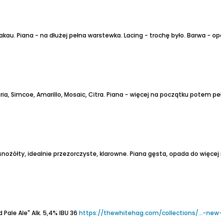
akau.
Piana - na dłużej pełna warstewka.
Lacing - trochę było.
Barwa - opa
a, Simcoe, Amarillo, Mosaic, Citra.
Piana - więcej na początku potem pe
snożółty, idealnie przezorczyste, klarowne.
Piana gęsta, opada do więcej n
 Pale Ale"
Alk. 5,4%
IBU 36
https://thewhitehag.com/collections/...-new