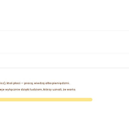
zisz), ktoś płaci — pracą, wiedzą albo pieniędzmi.
je wyłącznie dzięki ludziom, którzy uznali, że warto.