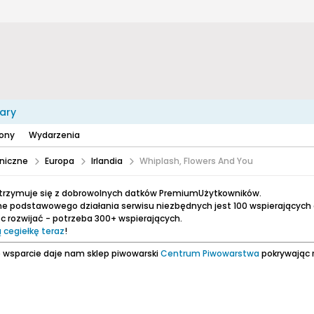
ary
zony
Wydarzenia
niczne
Europa
Irlandia
Whiplash, Flowers And You
utrzymuje się z dobrowolnych datków PremiumUżytkowników.
e podstawowego działania serwisu niezbędnych jest 100 wspierających
 rozwijać - potrzeba 300+ wspierających.
 cegiełkę teraz
!
 wsparcie daje nam sklep piwowarski
Centrum Piwowarstwa
pokrywając 