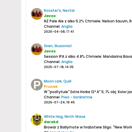
Rooster's, Nectar
Javox
NZ Pale Ale z alko 5.2%
Chmiele: Nelson Sauvin, R
Channel:
Anglia
2026-04-08, 17:41
Siren, Illusionist
Javox
Session IPA z alko 4.8%
Chmiele: Mandarina Bavari
Channel:
Anglia
2025-07-18, 14:35
Moon Lark, Quill
Prusak
W "podtytule" Extra Horka 12º
A" 5, 1% obj.
Kolor ja
Channel:
Piwo - konkretnie
2026-07-24, 19:45
White Hag, Ninth Wave
darekd
Browar z Ballymote w hrabstwie Sligo.
"New World