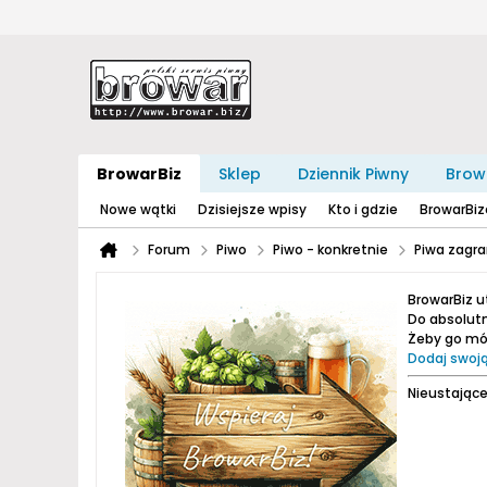
BrowarBiz
Sklep
Dziennik Piwny
Brow
Nowe wątki
Dzisiejsze wpisy
Kto i gdzie
BrowarBi
Forum
Piwo
Piwo - konkretnie
Piwa zagra
BrowarBiz 
Do absolutn
Żeby go móc
Dodaj swoją
Nieustające