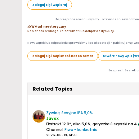
Zaloguj się i wspieraj
Po przeprocesowaniu wpłaty - otrzymasz niezwłocznie d
✍️ Wkład merytoryczny
Napisz coś piwnego. Załóż temat lub dołącz do dyskusji.
Nowy wątek lub odpowiedź sprawdzimy i po akceptacji - publikujemy, wra
Zaloguj się i napisz coś na ten temat
Utwórz nowy wpis (w 
Bez presji. Bez rekl
Related Topics
Żywiec, Sesyjne IPA 5,0%
Javox
Ekstrakt 12.0*, alko 5,0%, goryczka 3 szyszki na 4
Channel:
Piwo - konkretnie
2026-06-19, 14:33