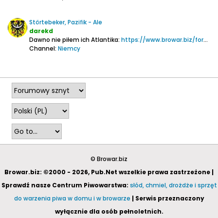
Störtebeker, Pazifik - Ale
darekd
Dawno nie piłem ich Atlantika:
https://www.browar.biz/forum/piwo/pi...ntik-ale/page2
Channel:
Niemcy
2022-06-22, 22:48
© Browar.biz
Browar.biz: ©2000 - 2026, Pub.Net wszelkie prawa zastrzeżone |
Sprawdź nasze Centrum Piwowarstwa:
słód, chmiel, drożdże i sprzęt
do warzenia piwa w domu i w browarze
| Serwis przeznaczony
wyłącznie dla osób pełnoletnich.