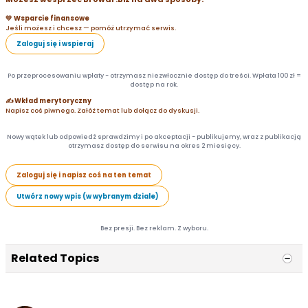
💛 Wsparcie finansowe
Jeśli możesz i chcesz — pomóż utrzymać serwis.
Zaloguj się i wspieraj
Po przeprocesowaniu wpłaty - otrzymasz niezwłocznie dostęp do treści. Wpłata 100 zł =
dostęp na rok.
✍️ Wkład merytoryczny
Napisz coś piwnego. Załóż temat lub dołącz do dyskusji.
Nowy wątek lub odpowiedź sprawdzimy i po akceptacji - publikujemy, wraz z publikacją
otrzymasz dostęp do serwisu na okres 2 miesięcy.
Zaloguj się i napisz coś na ten temat
Utwórz nowy wpis (w wybranym dziale)
Bez presji. Bez reklam. Z wyboru.
Related Topics