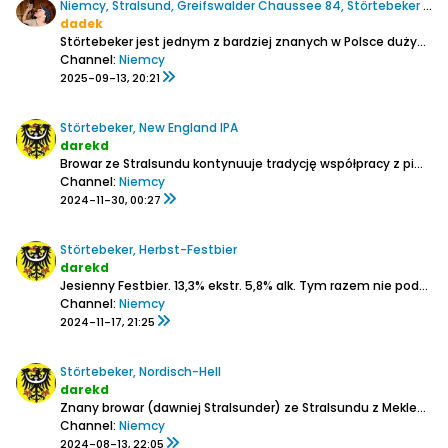
Niemcy, Stralsund, Greifswalder Chaussee 84, Störtebeker Braugasthaus
dadek
Störtebeker jest jednym z bardziej znanych w Polsce dużych browarów warzących nie tylko typową niemiecką klasykę ale i piwa nowofalowe. Są one u nas do nabycia w wielu sklepach specjalistycznych, w Niemczech też lepsze Getränkemarkt je mają, więc wielokrotnie była okazja ich spróbować....
Channel:
Niemcy
2025-09-13, 20:21
Störtebeker, New England IPA
darekd
Browar ze Stralsundu kontynuuje tradycję współpracy z piwowarami domowymi zapoczątkowanej tym piwem:
Channel:
Niemcy
2024-11-30, 00:27
Störtebeker, Herbst-Festbier
darekd
Jesienny Festbier.
13,3% ekstr.
5,8% alk.
Tym razem nie podali jakie chmiele:
Channel:
Niemcy
2024-11-17, 21:25
Störtebeker, Nordisch-Hell
darekd
Znany browar (dawniej Stralsunder) ze Stralsundu z Meklemburgii-Pomorza Przedniego
Channel:
Niemcy
2024-08-13, 22:05