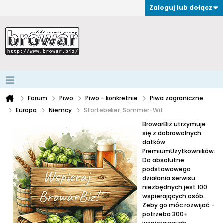
Zaloguj lub dołącz
Forum
Piwo
Piwo - konkretnie
Piwa zagraniczne
Europa
Niemcy
Störtebeker, Sommer-Wit
BrowarBiz utrzymuje
się z dobrowolnych
datków
PremiumUżytkowników.
Do absolutne
podstawowego
działania serwisu
niezbędnych jest 100
wspierających osób.
Żeby go móc rozwijać -
potrzeba 300+
wspierających.