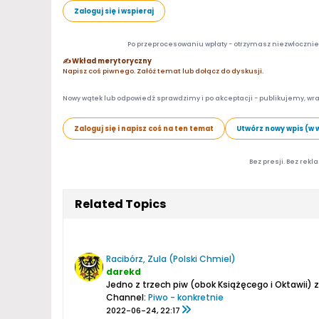
Zaloguj się i wspieraj
Po przeprocesowaniu wpłaty - otrzymasz niezwłocznie d
✍️ Wkład merytoryczny
Napisz coś piwnego. Załóż temat lub dołącz do dyskusji.
Nowy wątek lub odpowiedź sprawdzimy i po akceptacji - publikujemy, wra
Zaloguj się i napisz coś na ten temat
Utwórz nowy wpis (w 
Bez presji. Bez rekl
Related Topics
Racibórz, Zula (Polski Chmiel)
darekd
Jedno z trzech piw (obok Książęcego i Oktawii) z s
Channel:
Piwo - konkretnie
2022-06-24, 22:17