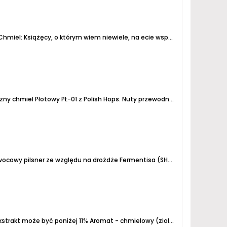
hmiel: Książęcy, o którym wiem niewiele, na ecie wspominają o czerwonej pomarańczy i moreli. Gdzieś jakiś bloger wspominał, że cytrusy....
czny chmiel
Płotowy PŁ-01 z Polish Hops.
Nuty przewodnie: liczi, nafta, pomelo, grejpfrut, mandarynka i skórka cytrusowa
cowy pilsner ze względu na drożdże Fermentisa (SH-44)
Aromat - zioł
ekstrakt może być poniżej 11%
Aromat - chmielowy (zioła, trawa)
Piana -wy