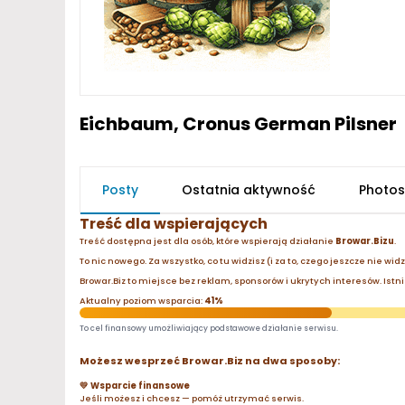
Eichbaum, Cronus German Pilsner
Posty
Ostatnia aktywność
Photos
Treść dla wspierających
Treść dostępna jest dla osób, które wspierają działanie
Browar.Bizu
.
To nic nowego. Za wszystko, co tu widzisz (i za to, czego jeszcze nie wid
Browar.Biz to miejsce bez reklam, sponsorów i ukrytych interesów. Istnie
Aktualny poziom wsparcia:
41%
To cel finansowy umożliwiający podstawowe działanie serwisu.
Możesz wesprzeć Browar.Biz na dwa sposoby:
💛 Wsparcie finansowe
Jeśli możesz i chcesz — pomóż utrzymać serwis.