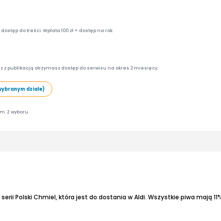
ostęp do treści. Wpłata 100 zł = dostęp na rok.
z z publikacją otrzymasz dostęp do serwisu na okres 2 miesięcy.
wybranym dziale)
am. Z wyboru.
erii Polski Chmiel, która jest do dostania w Aldi.
Wszystkie piwa mają 11% 