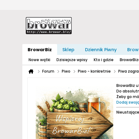
BrowarBiz
Sklep
Dziennik Piwny
Brow
Nowe wątki
Dzisiejsze wpisy
Kto i gdzie
BrowarBi
Forum
Piwo
Piwo - konkretnie
Piwa zagra
BrowarBiz 
Do absolutn
Żeby go móc
Dodaj swoją
Nieustające