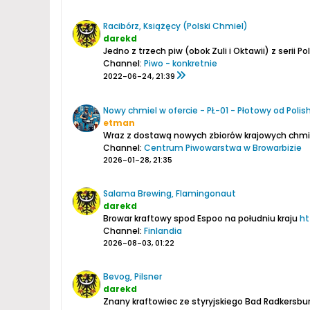
Racibórz, Książęcy (Polski Chmiel)
darekd
Jedno z trzech piw (obok Zuli i Oktawii) z serii Po
Channel:
Piwo - konkretnie
2022-06-24, 21:39
Nowy chmiel w ofercie - PŁ-01 - Płotowy od Polis
etman
Wraz z dostawą nowych zbiorów krajowych chmie
Channel:
Centrum Piwowarstwa w Browarbizie
2026-01-28, 21:35
Salama Brewing, Flamingonaut
darekd
Browar kraftowy spod Espoo na południu kraju
ht
Channel:
Finlandia
2026-08-03, 01:22
Bevog, Pilsner
darekd
Znany kraftowiec ze styryjskiego Bad Radkersbur