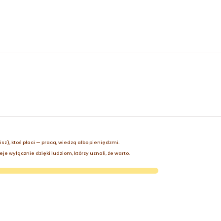
zisz), ktoś płaci — pracą, wiedzą albo pieniędzmi.
je wyłącznie dzięki ludziom, którzy uznali, że warto.