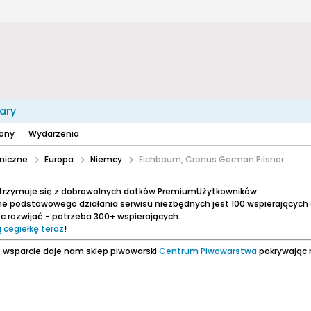
ary
zony
Wydarzenia
niczne
Europa
Niemcy
Eichbaum, Cronus German Pilsner
utrzymuje się z dobrowolnych datków PremiumUżytkowników.
e podstawowego działania serwisu niezbędnych jest 100 wspierających
 rozwijać - potrzeba 300+ wspierających.
 cegiełkę teraz
!
 wsparcie daje nam sklep piwowarski
Centrum Piwowarstwa
pokrywając 