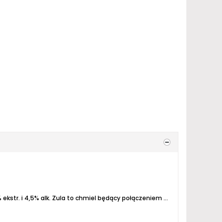
ekstr. i 4,5% alk.
Zula to chmiel będący połączeniem Lubelskiego, Savinjskiego Goldingu (Słowenia) oraz dzikich chmieli z dawnej Jugosławii....