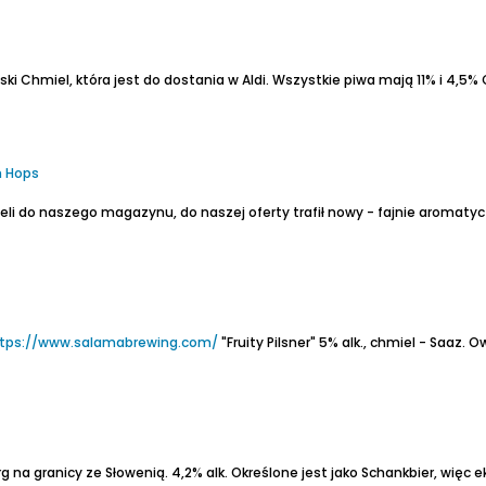
lski Chmiel, która jest do dostania w Aldi.
Wszystkie piwa mają 11% i 4,5%
C
h Hops
li do naszego magazynu, do naszej oferty trafił nowy - fajnie aromaty
tps://www.salamabrewing.com/
"Fruity Pilsner" 5% alk., chmiel - Saaz.
Owo
g na granicy ze Słowenią.
4,2% alk.
Określone jest jako Schankbier, więc 