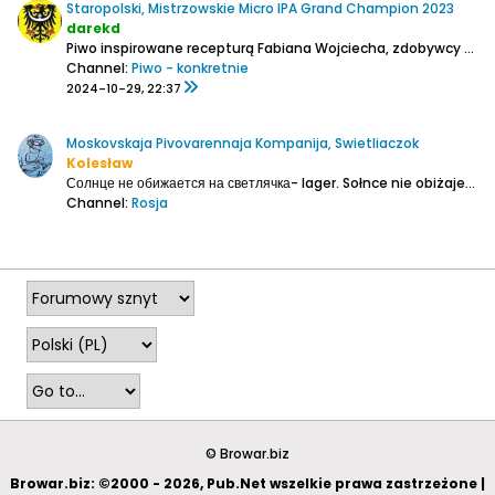
Staropolski, Mistrzowskie Micro IPA Grand Champion 2023
darekd
Piwo inspirowane recepturą Fabiana Wojciecha, zdobywcy tytułu Grand Champion na Mistrzostwach Polski Piwowarów Domowych 2023 organizowanych Polskie Stowarzyszenie Piwowarów Domowych.
Channel:
Piwo - konkretnie
2024-10-29, 22:37
Moskovskaja Pivovarennaja Kompanija, Swietliaczok
Kolesław
Солнце не обижается на светлячка- lager.
Sołnce nie obiżajetsa na swietliaczka.
Channel:
Rosja
2018-04-15, 17:13
© Browar.biz
Browar.biz: ©2000 - 2026, Pub.Net wszelkie prawa zastrzeżone |