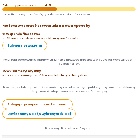
Aktualny poziom wsparcia:
41%
To cel finansowy umożliwiający podstawowe działanie serwisu.
Możesz wesprzeć Browar.Biz na dwa sposoby:
💛 Wsparcie finansowe
Jeśli możesz i chcesz — pomóż utrzymać serwis.
Zaloguj się i wspieraj
Po przeprocesowaniu wpłaty - otrzymasz niezwłocznie dostęp do treści. Wpłata 100 zł =
dostęp na rok.
✍️ Wkład merytoryczny
Napisz coś piwnego. Załóż temat lub dołącz do dyskusji.
Nowy wątek lub odpowiedź sprawdzimy i po akceptacji - publikujemy, wraz z publikacją
otrzymasz dostęp do serwisu na okres 2 miesięcy.
Zaloguj się i napisz coś na ten temat
Utwórz nowy wpis (w wybranym dziale)
Bez presji. Bez reklam. Z wyboru.