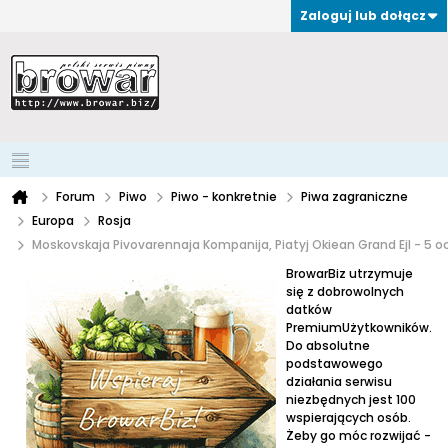
Zaloguj lub dołącz
Forum
Piwo
Piwo - konkretnie
Piwa zagraniczne
Europa
Rosja
Moskovskaja Pivovarennaja Kompanija, Piatyj Okiean Grand Ejl - 5 
BrowarBiz utrzymuje
się z dobrowolnych
datków
PremiumUżytkowników.
Do absolutne
podstawowego
działania serwisu
niezbędnych jest 100
wspierających osób.
Żeby go móc rozwijać -