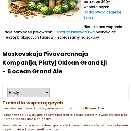
potrzeba 300+
wspierających.
Dodaj swoją cegiełkę
teraz
!
Nieustające wsparcie
daje nam sklep piwowarski
Centrum Piwowarstwa
pokrywając
resztę brakujących talarów - zapraszamy na zakupy!
Moskovskaja Pivovarennaja
Kompanija, Piatyj Okiean Grand Ejl
- 5 ocean Grand Ale
Treść dla wspierających
Treść dostępna jest dla osób, które wspierają działanie
Browar.Bizu
.
To nic nowego. Za wszystko, co tu widzisz (i za to, czego jeszcze nie widzisz), ktoś płaci
— pracą, wiedzą albo pieniędzmi.
Browar.Biz to miejsce bez reklam, sponsorów i ukrytych interesów. Istnieje wyłącznie
dzięki ludziom, którzy uznali, że warto.