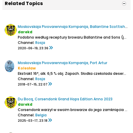
Related Topics
Moskovskaja Pivovarennaja Kompanija, Ballantine Scottish Stout
darekd
Podobno według receptury browaru Ballantine and Sons (jeden z najstarszych przemysłowych browarów w USA, już nie działa). Nawet wykorzystali logo browaru (trzy obręcze).
Channel:
Rosja
2020-06-19, 23:36
Moskovskaja Pivovarennaja Kompanija, Port Artur
Kolesław
Ekstrakt 16*, alk. 6,5 % obj.
Zapach. Słodka czekolada deserowa z karmelem. Z czasem karmel bierze górę, ale kontruje go gorzkawo-wytrawny pumpernikiel.
Channel:
Rosja
2018-07-15, 22:07
Du Bocq, Corsendonk Grand Hops Edition Anno 2023
darekd
Corsendonk warzył w swoim browarze do jego zamknięcia w 1953.
Channel:
Belgia
2025-03-17, 23:18