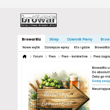
BrowarBiz
Sklep
Dziennik Piwny
Brow
Nowe wątki
Dzisiejsze wpisy
Kto i gdzie
BrowarBi
Forum
Piwo
Piwo - konkretnie
Piwa zagra
BrowarBiz 
Do absolutn
Żeby go móc
Dodaj swoją
Nieustające