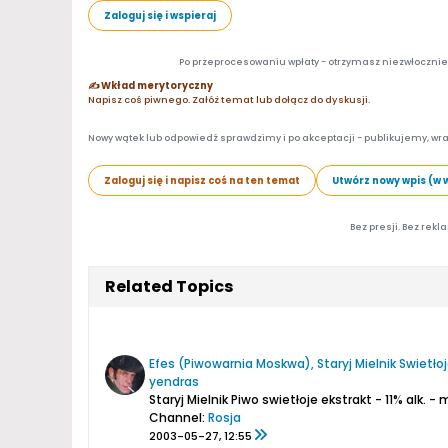
Zaloguj się i wspieraj
Po przeprocesowaniu wpłaty - otrzymasz niezwłocznie d
✍️ Wkład merytoryczny
Napisz coś piwnego. Załóż temat lub dołącz do dyskusji.
Nowy wątek lub odpowiedź sprawdzimy i po akceptacji - publikujemy, wra
Zaloguj się i napisz coś na ten temat
Utwórz nowy wpis (w 
Bez presji. Bez rekl
Related Topics
Efes (Piwowarnia Moskwa), Staryj Mielnik Swietło
yendras
Staryj Mielnik
Piwo swietłoje
ekstrakt - 11%
alk. - 
Channel:
Rosja
2003-05-27, 12:55