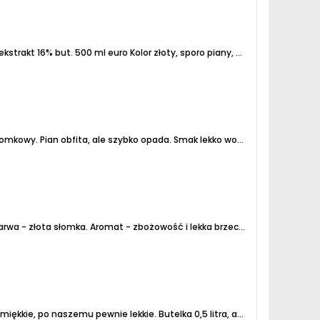
ekstrakt 16%
but. 500 ml euro
Kolor złoty, sporo piany, dobre nagazowanie. Smak dość słodki, esencjonalny, nie czuć...
Pian obfita, ale szybko opada. Smak lekko wodnisty, ale z wyraźną goryczką. Nic szczególnego.
rwa - złota słomka.
Aromat - zbożowość i lekka brzeczkowość.
Smak - s
e miękkie, po naszemu pewnie lekkie.
Butelka 0,5 litra, alkohol: 4,2%, ekstrakt: 10%.