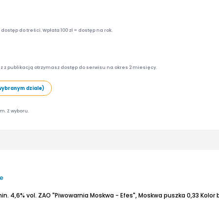
ostęp do treści. Wpłata 100 zł = dostęp na rok.
z z publikacją otrzymasz dostęp do serwisu na okres 2 miesięcy.
wybranym dziale)
am. Z wyboru.
je
min. 4,6% vol.
ZAO "Piwowarnia Moskwa - Efes", Moskwa
puszka 0,33
Kolor bardzo