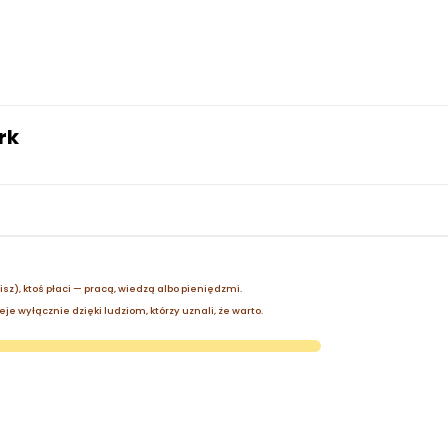
rk
zisz), ktoś płaci — pracą, wiedzą albo pieniędzmi.
je wyłącznie dzięki ludziom, którzy uznali, że warto.