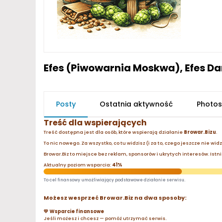
Efes (Piwowarnia Moskwa), Efes Da
Posty
Ostatnia aktywność
Photos
Treść dla wspierających
Treść dostępna jest dla osób, które wspierają działanie
Browar.Bizu
.
To nic nowego. Za wszystko, co tu widzisz (i za to, czego jeszcze nie wid
Browar.Biz to miejsce bez reklam, sponsorów i ukrytych interesów. Istnie
Aktualny poziom wsparcia:
41%
To cel finansowy umożliwiający podstawowe działanie serwisu.
Możesz wesprzeć Browar.Biz na dwa sposoby:
💛 Wsparcie finansowe
Jeśli możesz i chcesz — pomóż utrzymać serwis.