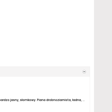
 jasny, słomkowy. Piana drobnoziarnista, ładna, choć nie utrzymuje się zbyt długo. Gazu w sam raz. Lekkie,...