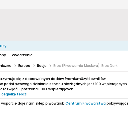
ary
zony
Wydarzenia
niczne
Europa
Rosja
Efes (Piwowarnia Moskwa), Efes Dark
utrzymuje się z dobrowolnych datków PremiumUżytkowników.
e podstawowego działania serwisu niezbędnych jest 100 wspierających
 rozwijać - potrzeba 300+ wspierających.
 cegiełkę teraz
!
 wsparcie daje nam sklep piwowarski
Centrum Piwowarstwa
pokrywając 