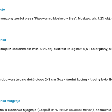
koje
warzony został przez "Piwowarnia Moskwa - Efes", Moskwa.
alk. 7,2% obj.
onka
etłoje Iz Bocionka
alk. min. 5,2% obj.
ekstrakt 12 Blg
but. 0,5 l.
Kolor jasny, słomkowy. 
 gruba warstwa na dość długo 2-3 cm
Gaz - średni.
Lacing - trochę było.
Ba
zonka Miagkoje
nik Iz Bocionka Mjagkoje (Старый мельник «Из бочонка» мягкое), dosłowni