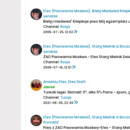
Efes (Piwowarnia Moskwa), Biełyj Miedwied Kriep
yendras
Biełyj miedwied'
Kriepkoje piwo
Mój egzemplarz u
Channel:
Rosja
2005-07-25, 12:02
Efes (Piwowarnia Moskwa), Staryj Mielnik iz Bocz
yendras
ZAO Piwowarnia Moskwa - Efes
Staryj Mielnik Swi
Channel:
Rosja
2008-07-16, 12:51
Anadolu Efes, Efes Draft
Javox
Turecki lager.
Ekstrakt 11*, alko 5%
Piana - sporo,
Channel:
Turcja
2021-08-30, 22:40
Efes (Piwowarnia Moskwa), Staryj Mielnik iz Boc
Promil03
Piwo z ZAO Piwowarnia Moskwa-Efes - Staryj Miel