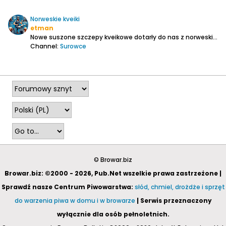
Norweskie kveiki
etman
Nowe suszone szczepy kveikowe dotarły do nas z norweskiej drożdżowni
Channel:
Surowce
2025-02-11, 20:56
© Browar.biz
Browar.biz: ©2000 - 2026, Pub.Net wszelkie prawa zastrzeżone |
Sprawdź nasze Centrum Piwowarstwa:
słód, chmiel, drożdże i sprzęt
do warzenia piwa w domu i w browarze
| Serwis przeznaczony
wyłącznie dla osób pełnoletnich.