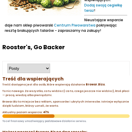
Dodaj swoją cegiełkę
teraz
!
Nieustające wsparcie
daje nam sklep piwowarski
Centrum Piwowarstwa
pokrywając
resztę brakujących talarów - zapraszamy na zakupy!
Rooster's, Go Backer
Treść dla wspierających
Treść dostępna jest dla osób, które wspierają działanie
Browar.Bizu
.
To nic nowego. Za wszystko, co tu widzisz (i za to, czego jeszcze nie widzisz), ktoś płaci
— pracą, wiedzą albo pieniędzmi.
Browar.Biz to miejsce bez reklam, sponsorów i ukrytych interesów. Istnieje wyłącznie
dzięki ludziom, którzy uznali, że warto.
Aktualny poziom wsparcia:
41%
To cel finansowy umożliwiający podstawowe działanie serwisu.
Możesz wesprzeć Browar.Biz na dwa sposoby: