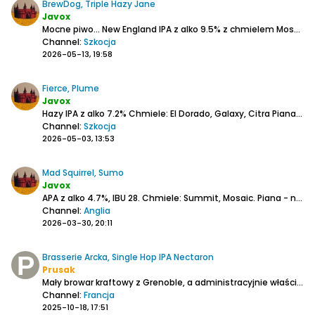
BrewDog, Triple Hazy Jane
Javox
Mocne piwo... New England IPA z alko 9.5% z chmielem Mosaic.
Channel:
Szkocja
2026-05-13, 19:58
Fierce, Plume
Javox
Hazy IPA z alko 7.2%
Chmiele: El Dorado, Galaxy, Citra
Piana - więcej na początku potem pełna warstewka.
Channel:
Szkocja
2026-05-03, 13:53
Mad Squirrel, Sumo
Javox
APA z alko 4.7%, IBU 28.
Chmiele: Summit, Mosaic.
Piana - na dłużej pełna warstwa.
Channel:
Anglia
2026-03-30, 20:11
Brasserie Arcka, Single Hop IPA Nectaron
Prusak
Mały browar kraftowy z Grenoble, a administracyjnie właściwie spod Grenoble.
Channel:
Francja
2025-10-18, 17:51