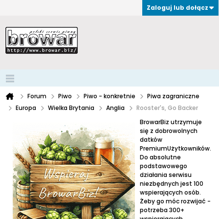
Zaloguj lub dołącz
Forum
Piwo
Piwo - konkretnie
Piwa zagraniczne
Europa
Wielka Brytania
Anglia
Rooster's, Go Backer
BrowarBiz utrzymuje
się z dobrowolnych
datków
PremiumUżytkowników.
Do absolutne
podstawowego
działania serwisu
niezbędnych jest 100
wspierających osób.
Żeby go móc rozwijać -
potrzeba 300+
wspierających.