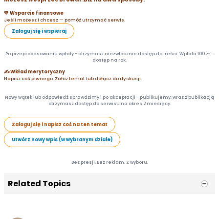
💛 Wsparcie finansowe
Jeśli możesz i chcesz — pomóż utrzymać serwis.
Zaloguj się i wspieraj
Po przeprocesowaniu wpłaty - otrzymasz niezwłocznie dostęp do treści. Wpłata 100 zł =
dostęp na rok.
✍️ Wkład merytoryczny
Napisz coś piwnego. Załóż temat lub dołącz do dyskusji.
Nowy wątek lub odpowiedź sprawdzimy i po akceptacji - publikujemy, wraz z publikacją
otrzymasz dostęp do serwisu na okres 2 miesięcy.
Zaloguj się i napisz coś na ten temat
Utwórz nowy wpis (w wybranym dziale)
Bez presji. Bez reklam. Z wyboru.
Related Topics