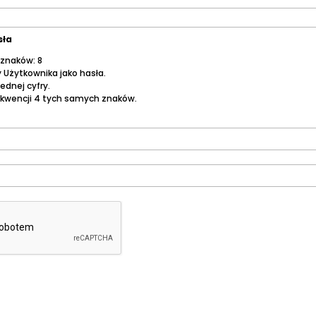
sła
 znaków: 8
 Użytkownika jako hasła.
jednej cyfry.
sekwencji 4 tych samych znaków.