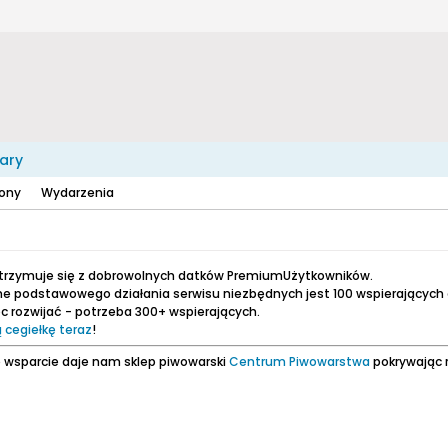
ary
zony
Wydarzenia
utrzymuje się z dobrowolnych datków PremiumUżytkowników.
e podstawowego działania serwisu niezbędnych jest 100 wspierających
 rozwijać - potrzeba 300+ wspierających.
 cegiełkę teraz
!
 wsparcie daje nam sklep piwowarski
Centrum Piwowarstwa
pokrywając 