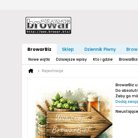
BrowarBiz
Sklep
Dziennik Piwny
Brow
Nowe wątki
Dzisiejsze wpisy
Kto i gdzie
BrowarBi
Rejestracja
BrowarBiz 
Do absolutn
Żeby go móc
Dodaj swoją
Nieustające