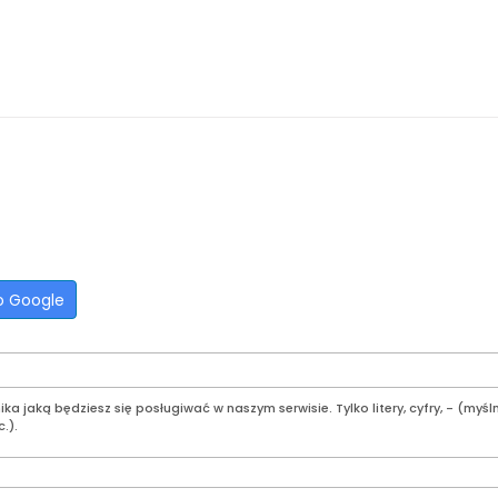
o Google
a jaką będziesz się posługiwać w naszym serwisie. Tylko litery, cyfry, - (myśln
.).