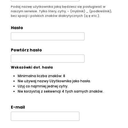
Podaj nazwę użytkownika jaką będziesz się posługiwać w
naszym serwisie. Tylko litery, cyfry, - (myślnik) _ (podkreślnik),
bez spacji i polskich znaków diakrytycznych (ą ę etc.).
Hasło
Powtórz hasło
Wskazówki dot. hasła
Minimalna liczba znaków: 8
Nie używaj nazwy Użytkownika jako hasła.
Użyj co najmniej jednej cyfry.
Nie korzystaj z sekwencji 4 tych samych znaków.
E-mail