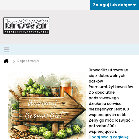
Zaloguj lub dołącz
Rejestracja
BrowarBiz utrzymuje
się z dobrowolnych
datków
PremiumUżytkowników.
Do absolutne
podstawowego
działania serwisu
niezbędnych jest 100
wspierających osób.
Żeby go móc rozwijać -
potrzeba 300+
wspierających.
Dodaj swoją cegiełkę