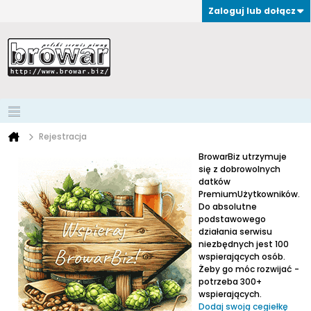
Zaloguj lub dołącz
Rejestracja
BrowarBiz utrzymuje
się z dobrowolnych
datków
PremiumUżytkowników.
Do absolutne
podstawowego
działania serwisu
niezbędnych jest 100
wspierających osób.
Żeby go móc rozwijać -
potrzeba 300+
wspierających.
Dodaj swoją cegiełkę