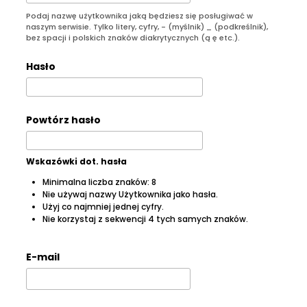
Podaj nazwę użytkownika jaką będziesz się posługiwać w
naszym serwisie. Tylko litery, cyfry, - (myślnik) _ (podkreślnik),
bez spacji i polskich znaków diakrytycznych (ą ę etc.).
Hasło
Powtórz hasło
Wskazówki dot. hasła
Minimalna liczba znaków: 8
Nie używaj nazwy Użytkownika jako hasła.
Użyj co najmniej jednej cyfry.
Nie korzystaj z sekwencji 4 tych samych znaków.
E-mail