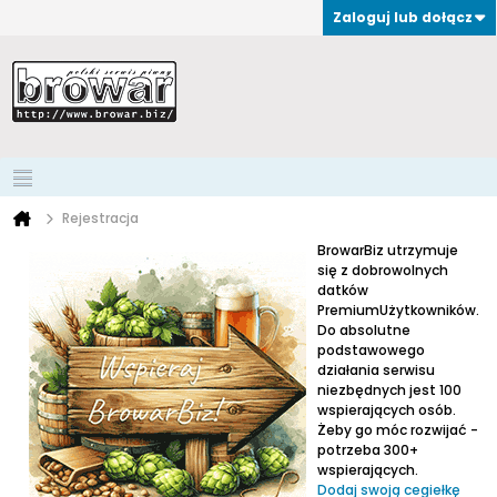
Zaloguj lub dołącz
Rejestracja
BrowarBiz utrzymuje
się z dobrowolnych
datków
PremiumUżytkowników.
Do absolutne
podstawowego
działania serwisu
niezbędnych jest 100
wspierających osób.
Żeby go móc rozwijać -
potrzeba 300+
wspierających.
Dodaj swoją cegiełkę