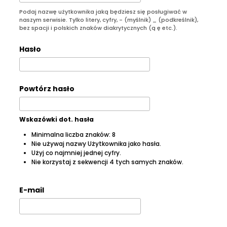
Podaj nazwę użytkownika jaką będziesz się posługiwać w
naszym serwisie. Tylko litery, cyfry, - (myślnik) _ (podkreślnik),
bez spacji i polskich znaków diakrytycznych (ą ę etc.).
Hasło
Powtórz hasło
Wskazówki dot. hasła
Minimalna liczba znaków: 8
Nie używaj nazwy Użytkownika jako hasła.
Użyj co najmniej jednej cyfry.
Nie korzystaj z sekwencji 4 tych samych znaków.
E-mail