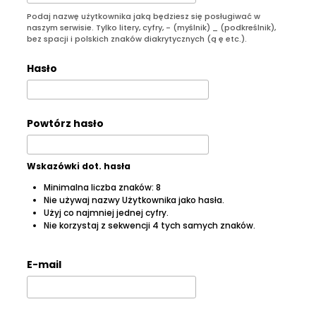
Podaj nazwę użytkownika jaką będziesz się posługiwać w
naszym serwisie. Tylko litery, cyfry, - (myślnik) _ (podkreślnik),
bez spacji i polskich znaków diakrytycznych (ą ę etc.).
Hasło
Powtórz hasło
Wskazówki dot. hasła
Minimalna liczba znaków: 8
Nie używaj nazwy Użytkownika jako hasła.
Użyj co najmniej jednej cyfry.
Nie korzystaj z sekwencji 4 tych samych znaków.
E-mail