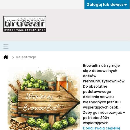
Zaloguj lub dołącz
Rejestracja
BrowarBiz utrzymuje
się z dobrowolnych
datków
PremiumUżytkowników.
Do absolutne
podstawowego
działania serwisu
niezbędnych jest 100
wspierających osób.
Żeby go móc rozwijać -
potrzeba 300+
wspierających.
Dodaj swoją cegiełkę