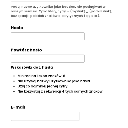
Podaj nazwę użytkownika jaką będziesz się posługiwać w
naszym serwisie. Tylko litery, cyfry, - (myślnik) _ (podkreślnik),
bez spacji i polskich znaków diakrytycznych (ą ę etc.).
Hasło
Powtórz hasło
Wskazówki dot. hasła
Minimalna liczba znaków: 8
Nie używaj nazwy Użytkownika jako hasła.
Użyj co najmniej jednej cyfry.
Nie korzystaj z sekwencji 4 tych samych znaków.
E-mail