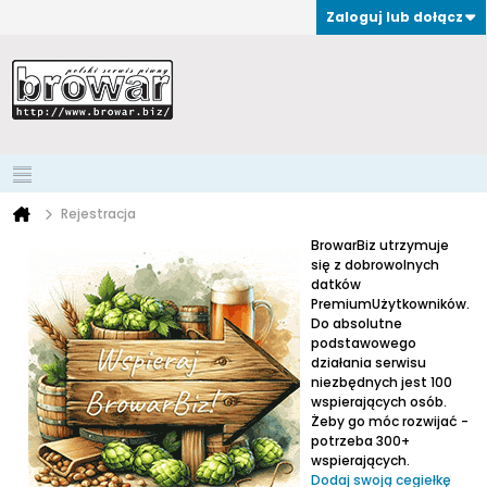
Zaloguj lub dołącz
Rejestracja
BrowarBiz utrzymuje
się z dobrowolnych
datków
PremiumUżytkowników.
Do absolutne
podstawowego
działania serwisu
niezbędnych jest 100
wspierających osób.
Żeby go móc rozwijać -
potrzeba 300+
wspierających.
Dodaj swoją cegiełkę