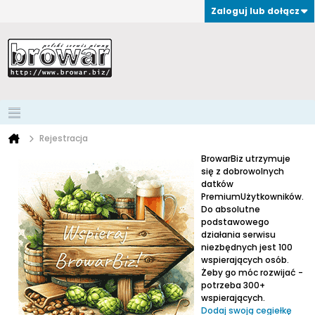
Zaloguj lub dołącz
Rejestracja
BrowarBiz utrzymuje
się z dobrowolnych
datków
PremiumUżytkowników.
Do absolutne
podstawowego
działania serwisu
niezbędnych jest 100
wspierających osób.
Żeby go móc rozwijać -
potrzeba 300+
wspierających.
Dodaj swoją cegiełkę