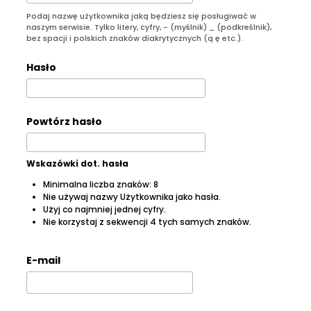
Podaj nazwę użytkownika jaką będziesz się posługiwać w
naszym serwisie. Tylko litery, cyfry, - (myślnik) _ (podkreślnik),
bez spacji i polskich znaków diakrytycznych (ą ę etc.).
Hasło
Powtórz hasło
Wskazówki dot. hasła
Minimalna liczba znaków: 8
Nie używaj nazwy Użytkownika jako hasła.
Użyj co najmniej jednej cyfry.
Nie korzystaj z sekwencji 4 tych samych znaków.
E-mail