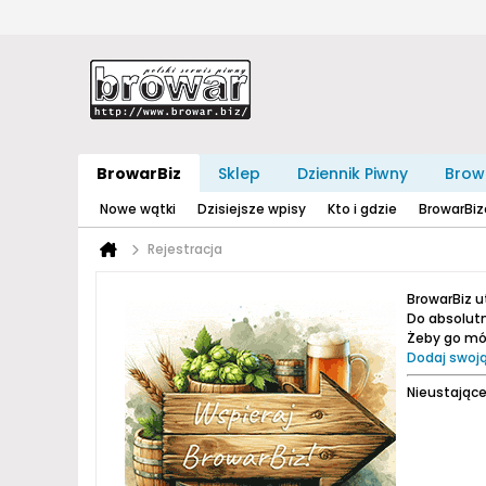
BrowarBiz
Sklep
Dziennik Piwny
Brow
Nowe wątki
Dzisiejsze wpisy
Kto i gdzie
BrowarBi
Rejestracja
BrowarBiz 
Do absolutn
Żeby go móc
Dodaj swoją
Nieustające