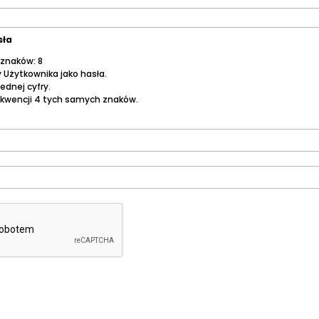
sła
 znaków: 8
 Użytkownika jako hasła.
jednej cyfry.
sekwencji 4 tych samych znaków.