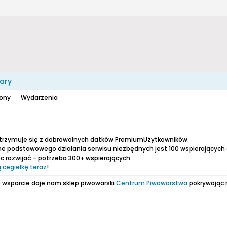
ary
zony
Wydarzenia
utrzymuje się z dobrowolnych datków PremiumUżytkowników.
e podstawowego działania serwisu niezbędnych jest 100 wspierających
 rozwijać - potrzeba 300+ wspierających.
 cegiełkę teraz
!
 wsparcie daje nam sklep piwowarski
Centrum Piwowarstwa
pokrywając 