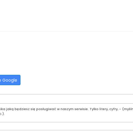
o Google
a jaką będziesz się posługiwać w naszym serwisie. Tylko litery, cyfry, - (myśln
.).