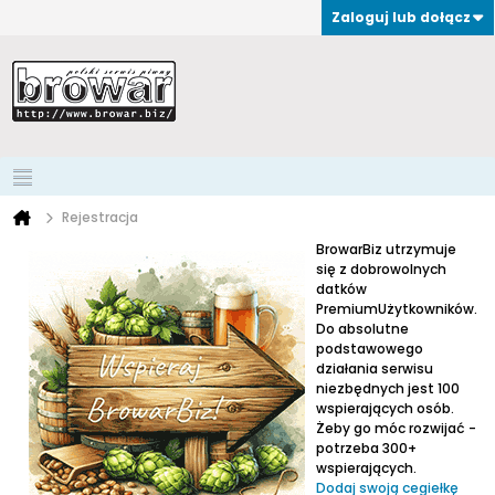
Zaloguj lub dołącz
Rejestracja
BrowarBiz utrzymuje
się z dobrowolnych
datków
PremiumUżytkowników.
Do absolutne
podstawowego
działania serwisu
niezbędnych jest 100
wspierających osób.
Żeby go móc rozwijać -
potrzeba 300+
wspierających.
Dodaj swoją cegiełkę