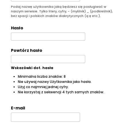
Podaj nazwę użytkownika jaką będziesz się posługiwać w
naszym serwisie. Tylko litery, cyfry, - (myślnik) _ (podkreślnik),
bez spacji i polskich znaków diakrytycznych (ą ę etc.).
Hasło
Powtórz hasło
Wskazówki dot. hasła
Minimalna liczba znaków: 8
Nie używaj nazwy Użytkownika jako hasła.
Użyj co najmniej jednej cyfry.
Nie korzystaj z sekwencji 4 tych samych znaków.
E-mail