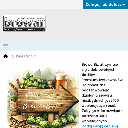
Zaloguj lub dołącz
Rejestracja
BrowarBiz utrzymuje
się z dobrowolnych
datków
PremiumUżytkowników.
Do absolutne
podstawowego
działania serwisu
niezbędnych jest 100
wspierających osób.
Żeby go móc rozwijać -
potrzeba 300+
wspierających.
Dodaj swoją cegiełkę