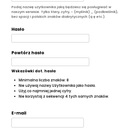
Podaj nazwę użytkownika jaką będziesz się posługiwać w
naszym serwisie. Tylko litery, cyfry, - (myślnik) _ (podkreślnik),
bez spacji i polskich znaków diakrytycznych (ą ę etc.).
Hasło
Powtórz hasło
Wskazówki dot. hasła
Minimalna liczba znaków: 8
Nie używaj nazwy Użytkownika jako hasła.
Użyj co najmniej jednej cyfry.
Nie korzystaj z sekwencji 4 tych samych znaków.
E-mail