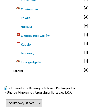
Podstawki
[
4
]
Otwieracze
[
4
]
Pokale
[
2
]
Naklejki
[
1
]
Ozdoby nalewaków
[
1
]
Kapsle
[
1
]
Magnesy
[
1
]
Inne gadgety
[
0
]
Historia
Browar.biz
Browary
Polska
Podkarpackie
Uherce Mineralne
Ursa Maior Sp. z o.o. S.K.A.