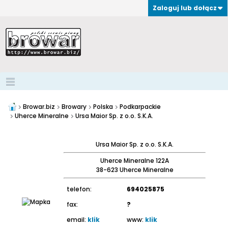
Zaloguj lub dołącz
Browar.biz
Browary
Polska
Podkarpackie
Uherce Mineralne
Ursa Maior Sp. z o.o. S.K.A.
Ursa Maior Sp. z o.o. S.K.A.
Uherce Mineralne 122A
38-623 Uherce Mineralne
telefon:
694025875
fax:
?
email:
klik
www:
klik