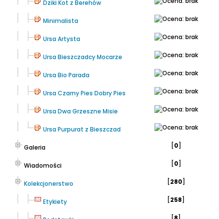
Dziki Kot z Berehów
Minimalista
Ursa Artysta
Ursa Bieszczadcy Mocarze
Ursa Bio Parada
Ursa Czarny Pies Dobry Pies
Ursa Dwa Grzeszne Misie
Ursa Purpurat z Bieszczad
[
0
]
Galeria
[
0
]
Wiadomości
[
280
]
Kolekcjonerstwo
[
258
]
Etykiety
[
8
]