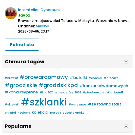
Interstellar, Cyberpunk
Javox
Browar z miejscowości Toluca w Meksyku.
Warzenie w browarze w UE.
Channel:
Meksyk
2026-08-05, 23:17
Pełna lista
Chmura tagów
#browardomowy
#butelki
#brewkit
#chmiel
#drożdże
#grodziskie #grodziskikpd
#konkurspiwdomowych
#konkursypiwne
#kpd2021
#oktoberfest2026
#piwolanezbeczkidobutelki
#szklanki
#zestawnastart
#skrzynki
#warszawa
kolekcja
chmiel
koelsch
noszak
sobótka-górka
Popularne