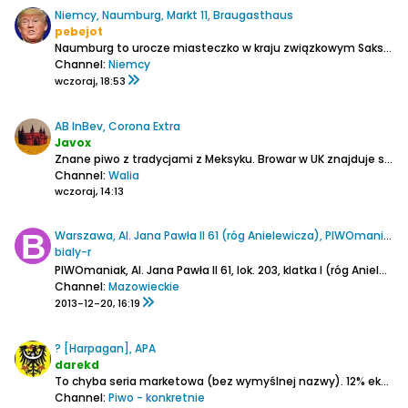
Niemcy, Naumburg, Markt 11, Braugasthaus
pebejot
Naumburg to urocze miasteczko w kraju związkowym Saksonia-Anhalt, położone 45 km na południe od Lipska.
Channel:
Niemcy
wczoraj, 18:53
AB InBev, Corona Extra
Javox
Znane piwo z tradycjami z Meksyku.
Browar w UK znajduje się w Walii w miejscowości Magor (blisko Cardiff).
Channel:
Walia
wczoraj, 14:13
Warszawa, Al. Jana Pawła II 61 (róg Anielewicza), PIWOmaniak
bialy-r
PIWOmaniak, Al. Jana Pawła II 61, lok. 203, klatka I (róg Anielewicza)
Channel:
Mazowieckie
2013-12-20, 16:19
? [Harpagan], APA
darekd
To chyba seria marketowa (bez wymyślnej nazwy).
12% ekstr.
5
Channel:
Piwo - konkretnie