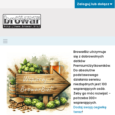
Zaloguj lub dołącz
BrowarBiz utrzymuje
się z dobrowolnych
datków
PremiumUżytkowników.
Do absolutne
podstawowego
działania serwisu
niezbędnych jest 100
wspierających osób.
Żeby go móc rozwijać -
potrzeba 300+
wspierających.
Dodaj swoją cegiełkę
teraz
!