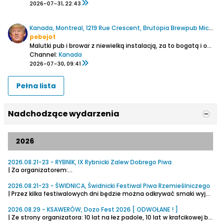
2026-07-31, 22:43
Kanada, Montreal, 1219 Rue Crescent, Brutopia Brewpub Microbrasserie
pebejot
Malutki pub i browar z niewielką instalacją, za to bogatą i odważną ofertą piw.
Channel:
Kanada
2026-07-30, 09:41
Pełna lista
Nadchodzące wydarzenia
2026
2026.08.21-23 - RYBNIK, IX Rybnicki Zalew Dobrego Piwa
| Za organizatorem:...
2026.08.21-23 - ŚWIDNICA, Świdnicki Festiwal Piwa Rzemieślniczego
| Przez kilka festiwalowych dni będzie można odkrywać smaki wyjątkowych piw z kilkunastu browarów rzemieślniczych z całej Polski. To doskonała okazja, by poznać nowe style piwne, spotkać pasjonatów warzenia i spędzić czas w wyjątkowej atmosferze.
2026.08.29 - KSAWERÓW, Dozo Fest 2026 [ ODWOŁANE ! ]
| Ze strony organizatora:
10 lat na łez padole, 10 lat w krafcikowej branży.