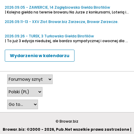
2026.09.05 - ZAWIERCIE, 14 Zagłębiowska Giełda Birofiliów
| Kolejna giełda na terenie browaru Na Jurze z konkursami, Loterią i miłym towarzystwem
2026.09.11-13 - XXV Zlot Browar.biz Zarzecze, Browar Zarzecze.
| Krecik prężnie działa i mu to wychodzi.
I chwała mu za to. I w ogóle.
2026.09.26 - TUREK, 3 Turkowska Giełda Birofiliów
| To już 3 edycja niedużej, ale bardzo sympatycznej i owocnej dla kolekcjonerów imprezy.
2026.10.10-11 - WĄSOWO, Wąsowski Oktoberfest 2026
Wydarzenia w kalendarzu
| Oktoberfest wraca do Wąsowa!
Po świetnym weekendzie w 2025, kiedy stodoła była pełna ludzi, szklanki pełne piwa, a klimat jak w bawarskim namiocie, spotykamy się znowu - w tym roku bawimy się 10-11 października na terenie Browaru i Folwarku Wąsowo.
2026.10.15-17 - WARSZAWA, XXII Warszawski Festiwal Piwa
| Organizator proponuje ten termin zapisać w notesie ołówkiem
2026.11.27-28 - XX Pomorski Konkurs Piw Domowych
| XX Pomorski Konkurs Piw Domowych
1) Porter Bałtycki
2) Fruit Weizen
2027
2027.03.18-20 - WARSZAWA, XXIII Warszawski Festiwal Piwa
| Organizator proponuje zapisać ten termin w notesie ołówkiem
© Browar.biz
Browar.biz: ©2000 - 2026, Pub.Net wszelkie prawa zastrzeżone |