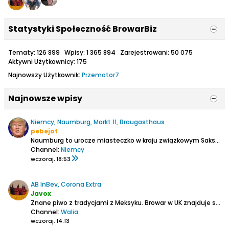
Statystyki Społeczność BrowarBiz
Tematy: 126 899 Wpisy: 1 365 894 Zarejestrowani: 50 075
Aktywni Użytkownicy: 175
Najnowszy Użytkownik:
Przemotor7
Najnowsze wpisy
Niemcy, Naumburg, Markt 11, Braugasthaus
pebejot
Naumburg to urocze miasteczko w kraju związkowym Saksonia-Anhalt, położone 45 km na południe od Lipska.
Channel:
Niemcy
wczoraj, 18:53
AB InBev, Corona Extra
Javox
Znane piwo z tradycjami z Meksyku.
Browar w UK znajduje się w Walii w miejscowości Magor (blisko Cardiff).
Channel:
Walia
wczoraj, 14:13