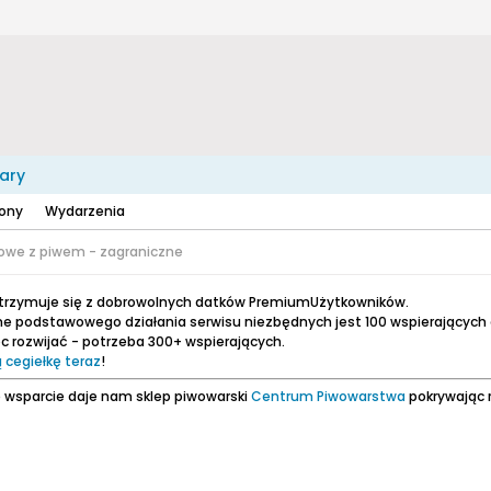
ary
zony
Wydarzenia
towe z piwem - zagraniczne
utrzymuje się z dobrowolnych datków PremiumUżytkowników.
e podstawowego działania serwisu niezbędnych jest 100 wspierających
 rozwijać - potrzeba 300+ wspierających.
 cegiełkę teraz
!
 wsparcie daje nam sklep piwowarski
Centrum Piwowarstwa
pokrywając 