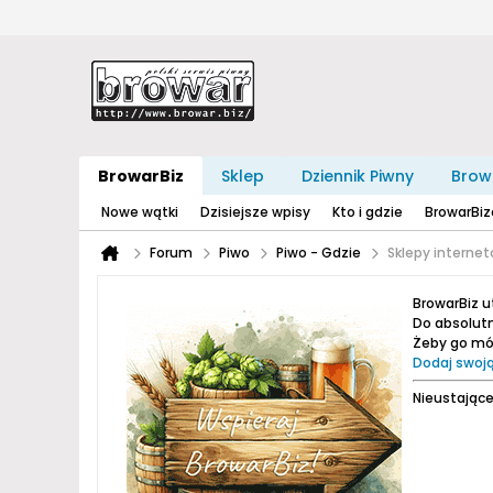
BrowarBiz
Sklep
Dziennik Piwny
Brow
Nowe wątki
Dzisiejsze wpisy
Kto i gdzie
BrowarBi
Forum
Piwo
Piwo - Gdzie
Sklepy interne
BrowarBiz 
Do absolutn
Żeby go móc
Dodaj swoją
Nieustające