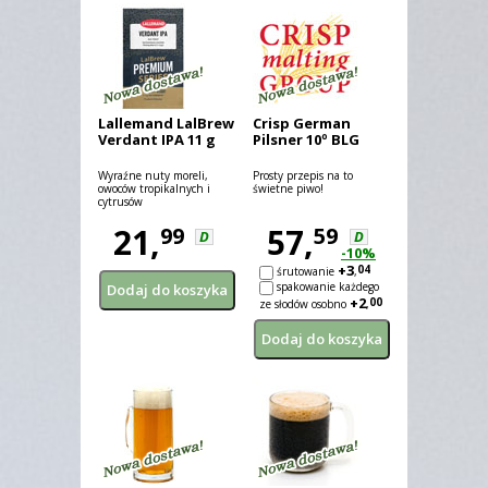
Lallemand LalBrew
Crisp German
Verdant IPA 11 g
Pilsner 10º BLG
Wyraźne nuty moreli,
Prosty przepis na to
owoców tropikalnych i
świetne piwo!
cytrusów
21,
57,
99
59
D
D
-10%
+3
04
śrutowanie
,
spakowanie każdego
+2
00
ze słodów osobno
,