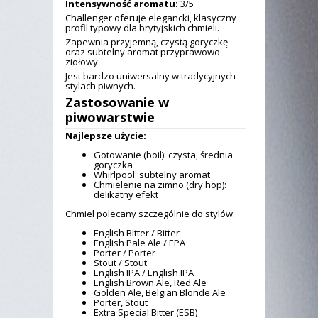
Intensywność aromatu:
3/5
Challenger oferuje elegancki, klasyczny
profil typowy dla brytyjskich chmieli.
Zapewnia przyjemną, czystą goryczkę
oraz subtelny aromat przyprawowo-
ziołowy.
Jest bardzo uniwersalny w tradycyjnych
stylach piwnych.
Zastosowanie w
piwowarstwie
Najlepsze użycie:
Gotowanie (boil): czysta, średnia
goryczka
Whirlpool: subtelny aromat
Chmielenie na zimno (dry hop):
delikatny efekt
Chmiel polecany szczególnie do stylów:
English Bitter / Bitter
English Pale Ale / EPA
Porter / Porter
Stout / Stout
English IPA / English IPA
English Brown Ale, Red Ale
Golden Ale, Belgian Blonde Ale
Porter, Stout
Extra Special Bitter (ESB)