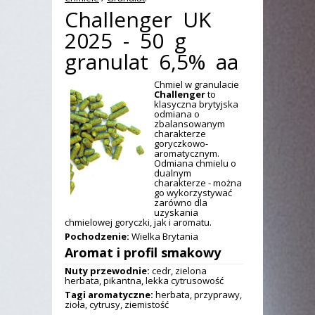
Challenger UK
2025 - 50 g
granulat 6,5% aa
Chmiel w granulacie
Challenger
to
klasyczna brytyjska
odmiana o
zbalansowanym
charakterze
goryczkowo-
aromatycznym.
Odmiana chmielu o
dualnym
charakterze - można
go wykorzystywać
zarówno dla
uzyskania
chmielowej goryczki, jak i aromatu.
Pochodzenie:
Wielka Brytania
Aromat i profil smakowy
Nuty przewodnie:
cedr, zielona
herbata, pikantna, lekka cytrusowość
Tagi aromatyczne:
herbata, przyprawy,
zioła, cytrusy, ziemistość