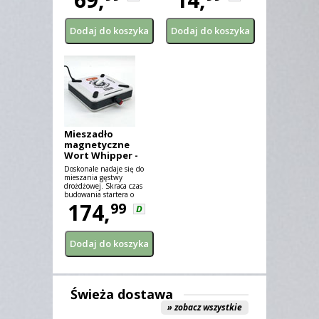
Mieszadło
magnetyczne
Wort Whipper -
Super Compact
Doskonale nadaje się do
Magnetic Stirrer
mieszania gęstwy
drożdżowej. Skraca czas
budowania startera o
minimum 1/3.
174,
99
D
Świeża dostawa
» zobacz wszystkie