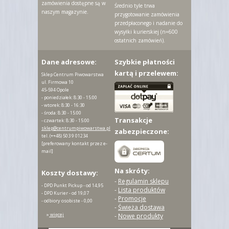
zamówienia dostępne są w
Średnio tyle trwa
naszym magazynie.
przygotowanie zamówienia
przedpłaconego i nadanie do
wysyłki kurierskiej (n=600
ostatnich zamówień).
Dane adresowe:
Szybkie płatności
kartą i przelewem:
Sklep Centrum Piwowarstwa
ul. Firmowa 10
45-594 Opole
- poniedziałek: 8:30 - 15:00
- wtorek: 8:30 - 16:30
- środa: 8:30 - 15:00
Transakcje
- czwartek: 8:30 - 15:00
sklep@centrumpiwowarstwa.pl
zabezpieczone:
tel.
(++48) 503 9 01234
[preferowany kontakt przez e-
mail]
Na skróty:
Koszty dostawy:
-
Regulamin sklepu
- DPD Punkt Pickup - od 14,95
-
Lista produktów
- DPD Kurier - od 19,07
-
Promocje
- odbiory osobiste - 0,00
-
Świeża dostawa
»
więcej
-
Nowe produkty