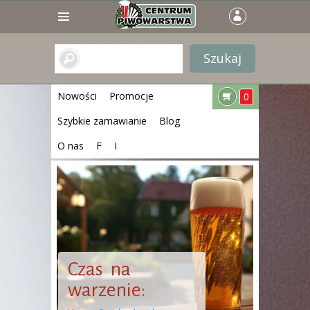
Nowości
Promocje
0
Szybkie zamawianie
Blog
O nas
F
I
Czas na
warzenie: