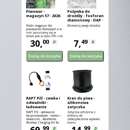
Piwowar -
Pożywka do
magazyn 57 - 2026
drożdży - fosforan
diamonowy - DAP -
20 g
Polski magazyn dla
Wzmocnij swoje drożdże.
piwowarów domowych a w
nim zanurzamy się w
temat piw w stylu IPA i nie
tylko.
30,
7,
00
49
D
D
RAPT Pill - cewka i
Kran do piwa -
odważniki -
silikonowa
ładowanie
zatyczka
bezprzewodowe
ochronna
RAPT Pill - ładowanie
Zatyczka ochronna z
bezprzewodowe - cewka i
silikonu do
odważniki - Barebones
zabezpieczenia wylewki
Wireless Charging Kit for
kranu.
RAPT Pill Hydrometer -
69,
14,
99
99
D
D
Coil and Weights only.