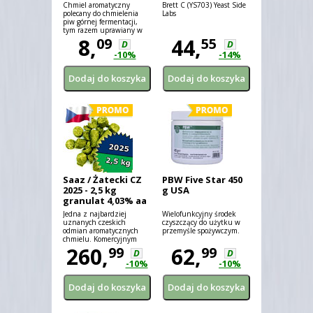
Chmiel aromatyczny
Brett C (YS703) Yeast Side
polecany do chmielenia
Labs
piw górnej fermentacji,
tym razem uprawiany w
Polsce!
8,
44,
09
55
D
D
-10%
-14%
Saaz / Żatecki CZ
PBW Five Star 450
2025 - 2,5 kg
g USA
granulat 4,03% aa
Jedna z najbardziej
Wielofunkcyjny środek
uznanych czeskich
czyszczący do użytku w
odmian aromatycznych
przemyśle spożywczym.
chmielu. Komercyjnym
przykładem jej użycia jest
260,
62,
99
99
D
D
Pilsner Urquell.
-10%
-10%