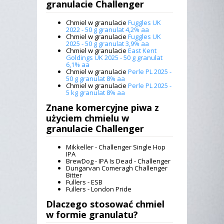
granulacie Challenger
Chmiel w granulacie
Fuggles UK
2022 - 50 g granulat 4,2% aa
Chmiel w granulacie
Fuggles UK
2025 - 50 g granulat 3,9% aa
Chmiel w granulacie
East Kent
Goldings UK 2025 - 50 g granulat
6,1% aa
Chmiel w granulacie
Perle PL 2025 -
50 g granulat 8% aa
Chmiel w granulacie
Perle PL 2025 -
5 kg granulat 8% aa
Znane komercyjne piwa z
użyciem
chmielu w
granulacie Challenger
Mikkeller - Challenger Single Hop
IPA
BrewDog - IPA Is Dead - Challenger
Dungarvan Comeragh Challenger
Bitter
Fullers - ESB
Fullers - London Pride
Dlaczego stosować chmiel
w formie granulatu?