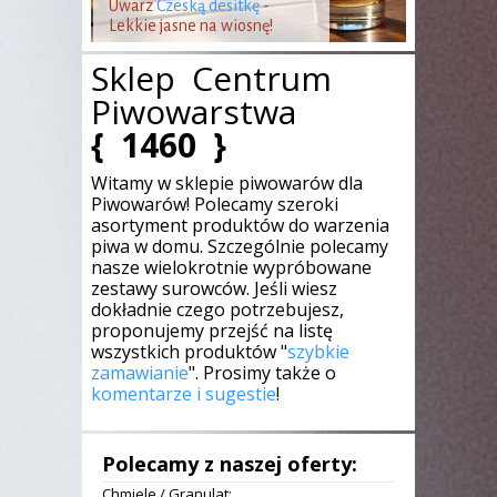
Uwarz
Czeską desitkę
-
Lekkie jasne na wiosnę!
Sklep Centrum
Piwowarstwa
{
1460
}
Witamy w sklepie piwowarów dla
Piwowarów! Polecamy szeroki
asortyment produktów do warzenia
piwa w domu. Szczególnie polecamy
nasze wielokrotnie wypróbowane
zestawy surowców. Jeśli wiesz
dokładnie czego potrzebujesz,
proponujemy przejść na listę
wszystkich produktów "
szybkie
zamawianie
". Prosimy także o
komentarze i sugestie
!
Polecamy z naszej oferty:
Chmiele
/
Granulat
: