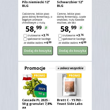
Pils niemiecki 12º
Schwarzbier 12º
BLG
BLG
Codzienne, lekkie piwo
Ciemne, lekkie piwo
jasne dolnej fermentacji, o
dolnej fermentacji, czyste
bogatym aromacie
smakowo, nuty kawowe
chmielowym z nutą
możliwe, ale bez
słodową. Bazą są surowce
58,
cierpkości. Goryczka
58,
99
99
D
D
wyłącznie z kraju
chmielowa umiarkowana,
pochodzenia stylu.
piwo raczej wytrawne.
+3
+3
76
76
śrutowanie
,
śrutowanie
,
spakowanie każdego
spakowanie każdego
+4
+4
00
00
ze słodów osobno
,
ze słodów osobno
,
Promocje
» zobacz wszystkie
Cascade PL 2025 -
Brett C - YS703 -
50 g granulat 7,8%
Yeast Side Labs
aa