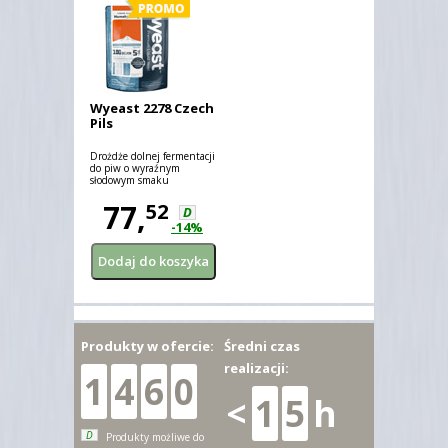
Wyeast 2278 Czech
Pils
Drożdże dolnej fermentacji
do piw o wyraźnym
słodowym smaku
77,
52
D
-14%
Produkty w ofercie:
Średni czas
realizacji:
1
4
6
0
<
1
5
h
D
Produkty możliwe do