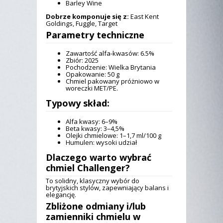
Barley Wine
Dobrze komponuje się z:
East Kent
Goldings, Fuggle, Target
Parametry techniczne
Zawartość alfa-kwasów: 6.5%
Zbiór: 2025
Pochodzenie: Wielka Brytania
Opakowanie: 50 g
Chmiel pakowany próżniowo w
woreczki MET/PE.
Typowy skład:
Alfa kwasy: 6–9%
Beta kwasy: 3–4,5%
Olejki chmielowe: 1–1,7 ml/100 g
Humulen: wysoki udział
Dlaczego warto wybrać
chmiel Challenger
?
To solidny, klasyczny wybór do
brytyjskich stylów, zapewniający balans i
elegancję.
Zbliżone odmiany i/lub
zamienniki
chmielu w