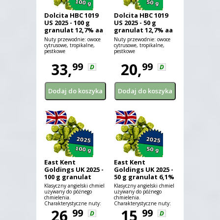
Dolcita HBC 1019
Dolcita HBC 1019
US 2025 - 100 g
US 2025 - 50 g
granulat 12,7% aa
granulat 12,7% aa
Nuty przewodnie: owoce
Nuty przewodnie: owoce
cytrusowe, tropikalne,
cytrusowe, tropikalne,
pestkowe
pestkowe
33,
20,
99
99
D
D
East Kent
East Kent
Goldings UK 2025 -
Goldings UK 2025 -
100 g granulat
50 g granulat 6,1%
6,1% aa
aa
Klasyczny angielski chmiel
Klasyczny angielski chmiel
używany do późnego
używany do późnego
chmielenia.
chmielenia.
Charakterystyczne nuty:
Charakterystyczne nuty:
pikantna, miodowa,
26,
pikantna, miodowa,
15,
99
99
D
D
ziemista.
ziemista.