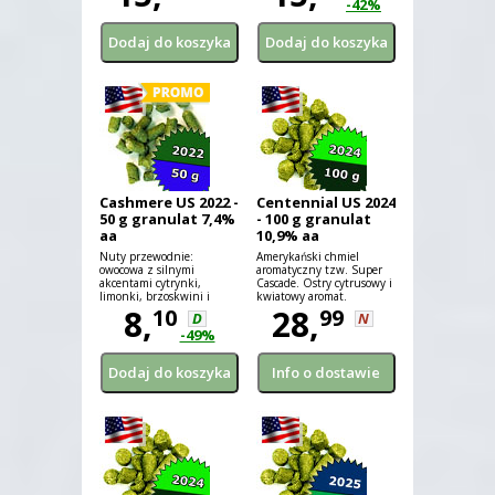
-42%
cukierków i ziół.
Cashmere US 2022 -
Centennial US 2024
50 g granulat 7,4%
- 100 g granulat
aa
10,9% aa
Nuty przewodnie:
Amerykański chmiel
owocowa z silnymi
aromatyczny tzw. Super
akcentami cytrynki,
Cascade. Ostry cytrusowy i
limonki, brzoskwini i
kwiatowy aromat.
melona, w tle nuty kokosa,
8,
28,
10
99
D
N
trawy cytrynowej,
-49%
cukierków i ziół.