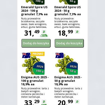
Emerald Spire US
Emerald Spire US
2024 - 100 g
2024 - 50 g
granulat 7,3% aa
granulat 7,3% aa
Nuty przewodnie:
Nuty przewodnie:
brzoskwinia, soczyste
brzoskwinia, soczyste
owoce, białe winogrono,
owoce, białe winogrono,
arbuz, guma balonowa,
arbuz, guma balonowa,
skórka melona, szampan.
31,
skórka melona, szampan.
18,
49
99
D
D
-10%
Enigma AUS 2025 -
Enigma AUS 2025 -
100 g granulat
50 g granulat
18,9% aa
18,9% aa
Nuty przewodnie: tarta z
Nuty przewodnie: tarta z
białych winogron,
białych winogron,
czerwona porzeczka i
czerwona porzeczka i
melon kantalupa.
melon kantalupa.
33,
20,
29
99
D
D