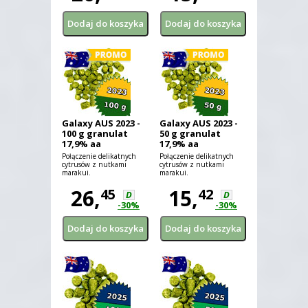
Galaxy AUS 2023 -
Galaxy AUS 2023 -
100 g granulat
50 g granulat
17,9% aa
17,9% aa
Połączenie delikatnych
Połączenie delikatnych
cytrusów z nutkami
cytrusów z nutkami
marakui.
marakui.
26,
15,
45
42
D
D
-30%
-30%