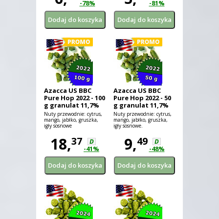
-78%
-81%
Azacca US BBC
Azacca US BBC
Pure Hop 2022 - 100
Pure Hop 2022 - 50
g granulat 11,7%
g granulat 11,7%
aa
aa
Nuty przewodnie: cytrus,
Nuty przewodnie: cytrus,
mango, jabłko, gruszka,
mango, jabłko, gruszka,
igły sosnowe
igły sosnowe.
18,
9,
37
49
D
D
-41%
-48%