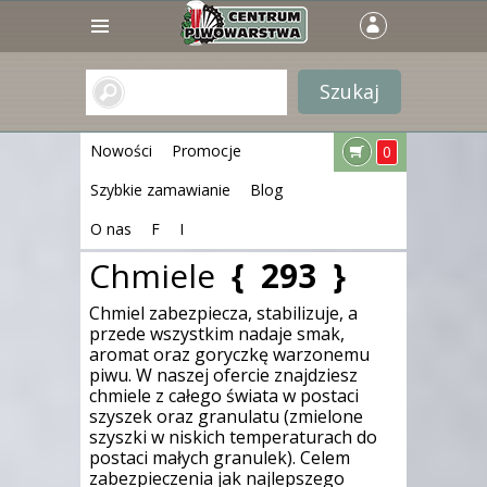
Nowości
Promocje
0
Szybkie zamawianie
Blog
O nas
F
I
Chmiele
{
293
}
Chmiel zabezpiecza, stabilizuje, a
przede wszystkim nadaje smak,
aromat oraz goryczkę warzonemu
piwu. W naszej ofercie znajdziesz
chmiele z całego świata w postaci
szyszek oraz granulatu (zmielone
szyszki w niskich temperaturach do
postaci małych granulek). Celem
zabezpieczenia jak najlepszego