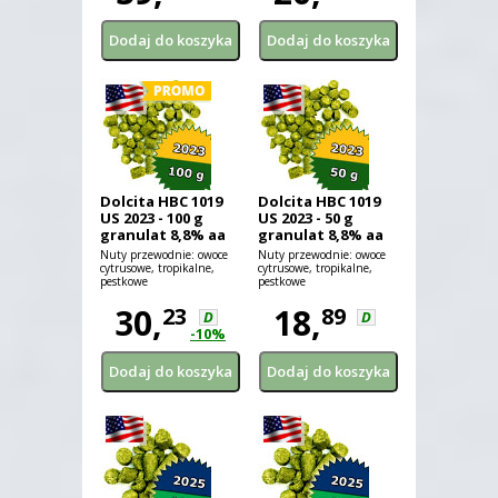
Dolcita HBC 1019
Dolcita HBC 1019
US 2023 - 100 g
US 2023 - 50 g
granulat 8,8% aa
granulat 8,8% aa
Nuty przewodnie: owoce
Nuty przewodnie: owoce
cytrusowe, tropikalne,
cytrusowe, tropikalne,
pestkowe
pestkowe
30,
18,
23
89
D
D
-10%