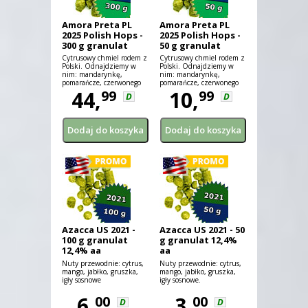
Amora Preta PL
Amora Preta PL
2025 Polish Hops -
2025 Polish Hops -
300 g granulat
50 g granulat
10,3% aa
10,3% aa
Cytrusowy chmiel rodem z
Cytrusowy chmiel rodem z
Polski. Odnajdziemy w
Polski. Odnajdziemy w
nim: mandarynkę,
nim: mandarynkę,
pomarańcze, czerwonego
pomarańcze, czerwonego
grejpfruta i limonkę
44,
grejpfruta i limonkę
10,
99
99
D
D
Azacca US 2021 -
Azacca US 2021 - 50
100 g granulat
g granulat 12,4%
12,4% aa
aa
Nuty przewodnie: cytrus,
Nuty przewodnie: cytrus,
mango, jabłko, gruszka,
mango, jabłko, gruszka,
igły sosnowe
igły sosnowe.
6,
3,
00
00
D
D