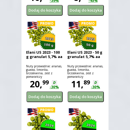
-39%
-45%
ziołowe.
Elani US 2023 - 100
Elani US 2023 - 50 g
g granulat 5,7% aa
granulat 5,7% aa
Nuty przewodnie: ananas,
Nuty przewodnie: ananas,
guawa, limonka,
guawa, limonka,
brzoskwinia, zest z
brzoskwinia, zest z
pomarańczy
pomarańczy
20,
11,
99
89
D
D
-30%
-30%