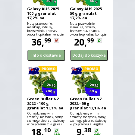
Galaxy AUS 2025 -
Galaxy AUS 2025 -
100 g granulat
50 g granulat
17,2% aa
17,2% aa
Nuty przewodnie:
Nuty przewodnie:
marakuja, cytrusy,
marakuja, cytrusy,
brzoskwinia, ananas,
brzoskwinia, ananas,
owoce tropikalne, konopie
owoce tropikalne, konopie
36,
20,
99
99
N
D
Green Bullet NZ
Green Bullet NZ
2022 - 100 g
2022 - 50 g
granulat 13,1% aa
granulat 13,1% aa
Odnajdziemy w nim
Odnajdziemy w nim
aromaty: rodzynek, sosny,
aromaty: rodzynek, sosny,
czarnego pieprzu. Świetny
czarnego pieprzu.Świetny
w połączeniu z Fuggles i
w połączeniu z Fuggles i
Willamette.
18,
Willamette.
9,
10
38
D
D
-41%
-44%