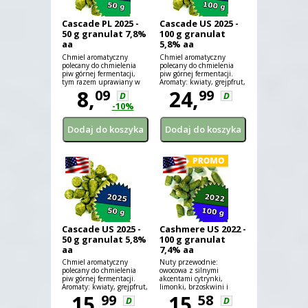
Cascade PL 2025 -
Cascade US 2025 -
50 g granulat 7,8%
100 g granulat
aa
5,8% aa
Chmiel aromatyczny
Chmiel aromatyczny
polecany do chmielenia
polecany do chmielenia
piw górnej fermentacji,
piw górnej fermentacji.
tym razem uprawiany w
Aromaty: kwiaty, grejpfrut,
Polsce!
8,
liczi
24,
09
99
D
D
-10%
Cascade US 2025 -
Cashmere US 2022 -
50 g granulat 5,8%
100 g granulat
aa
7,4% aa
Chmiel aromatyczny
Nuty przewodnie:
polecany do chmielenia
owocowa z silnymi
piw górnej fermentacji.
akcentami cytrynki,
Aromaty: kwiaty, grejpfrut,
limonki, brzoskwini i
liczi
15,
melona, w tle nuty kokosa,
15,
99
58
D
D
trawy cytrynowej,