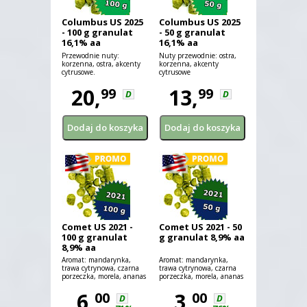
Columbus US 2025
Columbus US 2025
- 100 g granulat
- 50 g granulat
16,1% aa
16,1% aa
Przewodnie nuty:
Nuty przewodnie: ostra,
korzenna, ostra, akcenty
korzenna, akcenty
cytrusowe.
cytrusowe
20,
13,
99
99
D
D
Comet US 2021 -
Comet US 2021 - 50
100 g granulat
g granulat 8,9% aa
8,9% aa
Aromat: mandarynka,
Aromat: mandarynka,
trawa cytrynowa, czarna
trawa cytrynowa, czarna
porzeczka, morela, ananas
porzeczka, morela, ananas
6,
3,
00
00
D
D