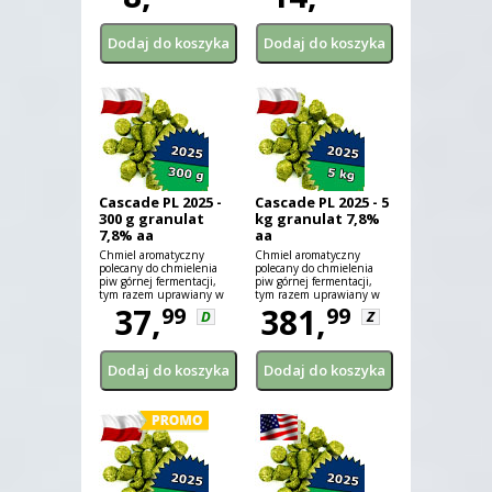
Cascade PL 2025 -
Cascade PL 2025 - 5
300 g granulat
kg granulat 7,8%
7,8% aa
aa
Chmiel aromatyczny
Chmiel aromatyczny
polecany do chmielenia
polecany do chmielenia
piw górnej fermentacji,
piw górnej fermentacji,
tym razem uprawiany w
tym razem uprawiany w
Polsce!
37,
Polsce!
381,
99
99
D
Z