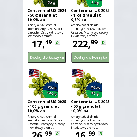
Centennial US 2024
Centennial US 2025
- 50 g granulat
- 1 kg granulat
10,9% aa
9,5% aa
Amerykański chmiel
Amerykański chmiel
aromatyczny tzw. Super
aromatyczny tzw. Super
Cascade. Ostry cytrusowy i
Cascade. Mocny cytrusowy
kwiatowy aromat.
i kwiatowy aromat.
17,
222,
49
99
D
D
Centennial US 2025
Centennial US 2025
- 100 g granulat
- 50 g granulat
10,0% aa
10,0% aa
Amerykański chmiel
Amerykański chmiel
aromatyczny tzw. Super
aromatyczny tzw. Super
Cascade. Mocny cytrusowy
Cascade. Mocny cytrusowy
i kwiatowy aromat.
i kwiatowy aromat.
26,
16,
99
99
D
D