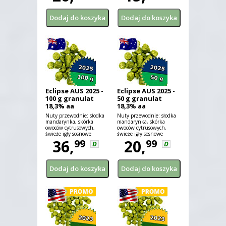
Eclipse AUS 2025 -
Eclipse AUS 2025 -
100 g granulat
50 g granulat
18,3% aa
18,3% aa
Nuty przewodnie: słodka
Nuty przewodnie: słodka
mandarynka, skórka
mandarynka, skórka
owoców cytrusowych,
owoców cytrusowych,
świeże igły sosnowe
świeże igły sosnowe
36,
20,
99
99
D
D