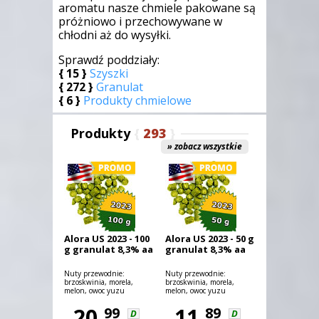
aromatu nasze chmiele pakowane są
próżniowo i przechowywane w
chłodni aż do wysyłki.
Sprawdź poddziały:
{
15
}
Szyszki
{
272
}
Granulat
{
6
}
Produkty chmielowe
Produkty
{
293
}
» zobacz wszystkie
Alora US 2023 - 100
Alora US 2023 - 50 g
g granulat 8,3% aa
granulat 8,3% aa
Nuty przewodnie:
Nuty przewodnie:
brzoskwinia, morela,
brzoskwinia, morela,
melon, owoc yuzu
melon, owoc yuzu
20,
11,
99
89
D
D