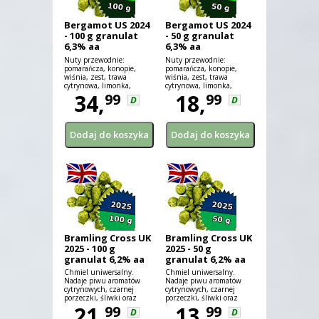
Bergamot US 2024
Bergamot US 2024
- 100 g granulat
- 50 g granulat
6,3% aa
6,3% aa
Nuty przewodnie:
Nuty przewodnie:
pomarańcza, konopie,
pomarańcza, konopie,
wiśnia, zest, trawa
wiśnia, zest, trawa
cytrynowa, limonka,
cytrynowa, limonka,
jałowiec, sok
34,
jałowiec, sok
18,
99
99
D
D
pomarańczowy, mango
pomarańczowy, mango
Bramling Cross UK
Bramling Cross UK
2025 - 100 g
2025 - 50 g
granulat 6,2% aa
granulat 6,2% aa
Chmiel uniwersalny.
Chmiel uniwersalny.
Nadaje piwu aromatów
Nadaje piwu aromatów
cytrynowych, czarnej
cytrynowych, czarnej
porzeczki, śliwki oraz
porzeczki, śliwki oraz
gruszki.
21,
gruszki.
13,
99
99
D
D