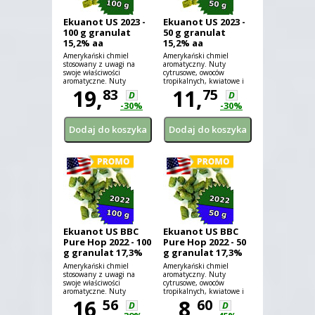
Ekuanot US 2023 -
Ekuanot US 2023 -
100 g granulat
50 g granulat
15,2% aa
15,2% aa
Amerykański chmiel
Amerykański chmiel
stosowany z uwagi na
aromatyczny. Nuty
swoje właściwości
cytrusowe, owoców
aromatyczne. Nuty
tropikalnych, kwiatowe i
cytrusowe, owoców
19,
ziołowe.
11,
83
75
D
D
tropikalnych, kwiatowe i
-30%
-30%
ziołowe.
Ekuanot US BBC
Ekuanot US BBC
Pure Hop 2022 - 100
Pure Hop 2022 - 50
g granulat 17,3%
g granulat 17,3%
aa
aa
Amerykański chmiel
Amerykański chmiel
stosowany z uwagi na
aromatyczny. Nuty
swoje właściwości
cytrusowe, owoców
aromatyczne. Nuty
tropikalnych, kwiatowe i
cytrusowe, owoców
16,
ziołowe.
8,
56
60
D
D
tropikalnych, kwiatowe i