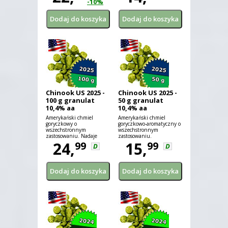
-10%
Chinook US 2025 -
Chinook US 2025 -
100 g granulat
50 g granulat
10,4% aa
10,4% aa
Amerykański chmiel
Amerykański chmiel
goryczkowy o
goryczkowo-aromatyczny o
wszechstronnym
wszechstronnym
zastosowaniu. Nadaje
zastosowaniu.
piwu nieco grejpfrutowy
24,
15,
99
99
D
D
aromat.