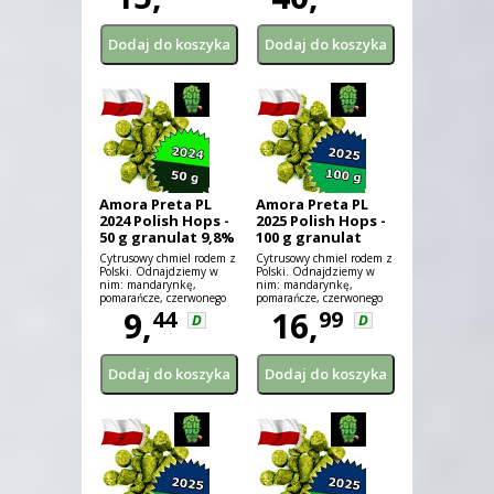
Amora Preta PL
Amora Preta PL
2024 Polish Hops -
2025 Polish Hops -
50 g granulat 9,8%
100 g granulat
aa
10,3% aa
Cytrusowy chmiel rodem z
Cytrusowy chmiel rodem z
Polski. Odnajdziemy w
Polski. Odnajdziemy w
nim: mandarynkę,
nim: mandarynkę,
pomarańcze, czerwonego
pomarańcze, czerwonego
grejpfruta i limonkę
9,
grejpfruta i limonkę
16,
44
99
D
D