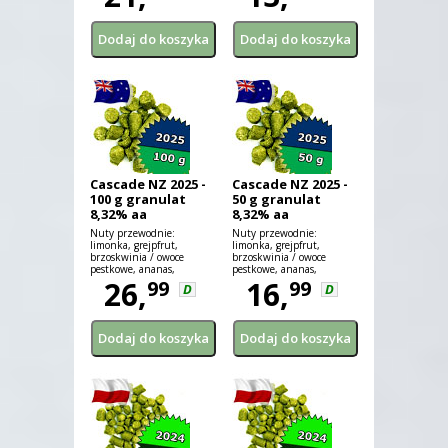
Cascade NZ 2025 -
Cascade NZ 2025 -
100 g granulat
50 g granulat
8,32% aa
8,32% aa
Nuty przewodnie:
Nuty przewodnie:
limonka, grejpfrut,
limonka, grejpfrut,
brzoskwinia / owoce
brzoskwinia / owoce
pestkowe, ananas,
pestkowe, ananas,
marakuja, sosna
26,
marakuja, sosna.
16,
99
99
D
D