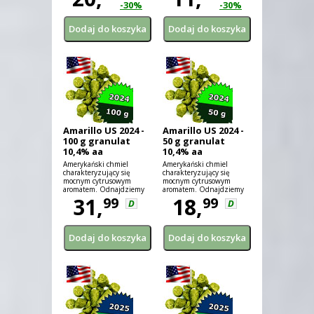
-30%
-30%
Amarillo US 2024 -
Amarillo US 2024 -
100 g granulat
50 g granulat
10,4% aa
10,4% aa
Amerykański chmiel
Amerykański chmiel
charakteryzujący się
charakteryzujący się
mocnym cytrusowym
mocnym cytrusowym
aromatem. Odnajdziemy
aromatem. Odnajdziemy
również nuty kwiatowe i
31,
również nuty kwiatowe i
18,
99
99
D
D
pomarańczowe.
pomarańczowe.