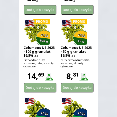
Columbus US 2023
Columbus US 2023
- 100 g granulat
- 50 g granulat
16,5% aa
16,5% aa
Przewodnie nuty:
Nuty przewodnie: ostra,
korzenna, ostra, akcenty
korzenna, akcenty
cytrusowe.
cytrusowe
14,
8,
69
81
D
D
-30%
-30%