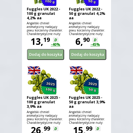
Fuggles UK 2022 -
Fuggles UK 2022 -
100 g granulat
50 g granulat 4,2%
4,2% aa
aa
Angielski chmiel
Angielski chmiel
aromatyczny nadający
aromatyczny nadający
piwu korzenny charakter.
piwu korzenny charakter.
Charakterystyczne nuty:
Charakterystyczne nuty:
trawa, mięta, ziemia.
13,
trawa, mięta, ziemia.
6,
19
90
D
D
-40%
-45%
Fuggles UK 2025 -
Fuggles UK 2025 -
100 g granulat
50 g granulat 3,9%
3,9% aa
aa
Angielski chmiel
Angielski chmiel
aromatyczny nadający
aromatyczny nadający
piwu korzenny charakter.
piwu korzenny charakter.
Charakterystyczne nuty:
Charakterystyczne nuty:
trawa, mięta, ziemia.
26,
trawa, mięta, ziemia.
15,
99
99
D
D