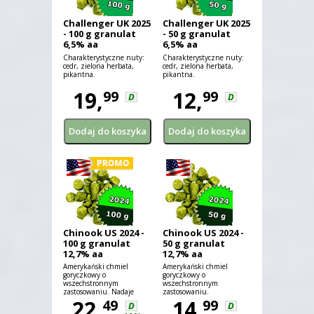
Challenger UK 2025
Challenger UK 2025
- 100 g granulat
- 50 g granulat
6,5% aa
6,5% aa
Charakterystyczne nuty:
Charakterystyczne nuty:
cedr, zielona herbata,
cedr, zielona herbata,
pikantna.
pikantna.
19,
12,
99
99
D
D
Chinook US 2024 -
Chinook US 2024 -
100 g granulat
50 g granulat
12,7% aa
12,7% aa
Amerykański chmiel
Amerykański chmiel
goryczkowy o
goryczkowy o
wszechstronnym
wszechstronnym
zastosowaniu. Nadaje
zastosowaniu.
piwu nieco grejpfrutowy
22,
14,
49
99
D
D
aromat.