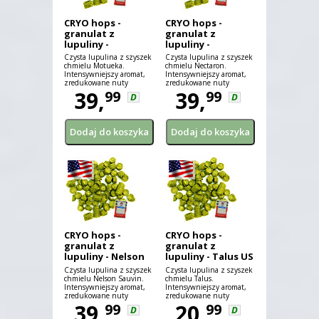
CRYO hops -
CRYO hops -
granulat z
granulat z
lupuliny -
lupuliny -
Motueka NZ 25 g
Nectaron NZ 25 g
Czysta lupulina z szyszek
Czysta lupulina z szyszek
chmielu Motueka.
chmielu Nectaron.
Intensywniejszy aromat,
Intensywniejszy aromat,
zredukowane nuty
zredukowane nuty
trawiaste.
39,
trawiaste.
39,
99
99
D
D
CRYO hops -
CRYO hops -
granulat z
granulat z
lupuliny - Nelson
lupuliny - Talus US
Sauvin NZ 25 g
25 g
Czysta lupulina z szyszek
Czysta lupulina z szyszek
chmielu Nelson Sauvin.
chmielu Talus.
Intensywniejszy aromat,
Intensywniejszy aromat,
zredukowane nuty
zredukowane nuty
trawiaste.
39,
trawiaste.
20,
99
99
D
D