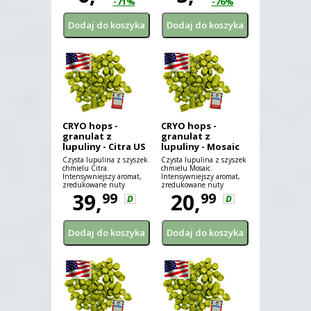
-71%
-76%
CRYO hops -
CRYO hops -
granulat z
granulat z
lupuliny - Citra US
lupuliny - Mosaic
25 g
US 25 g
Czysta lupulina z szyszek
Czysta lupulina z szyszek
chmielu Citra.
chmielu Mosaic.
Intensywniejszy aromat,
Intensywniejszy aromat,
zredukowane nuty
zredukowane nuty
trawiaste.
39,
trawiaste.
20,
99
99
D
D