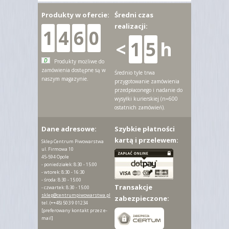
Produkty w ofercie:
Średni czas
realizacji:
1
4
6
0
<
1
5
h
D
Produkty możliwe do
zamówienia dostępne są w
Średnio tyle trwa
naszym magazynie.
przygotowanie zamówienia
przedpłaconego i nadanie do
wysyłki kurierskiej (n=600
ostatnich zamówień).
Dane adresowe:
Szybkie płatności
kartą i przelewem:
Sklep Centrum Piwowarstwa
ul. Firmowa 10
45-594 Opole
- poniedziałek: 8:30 - 15:00
- wtorek: 8:30 - 16:30
- środa: 8:30 - 15:00
Transakcje
- czwartek: 8:30 - 15:00
sklep@centrumpiwowarstwa.pl
zabezpieczone:
tel.
(++48) 503 9 01234
[preferowany kontakt przez e-
mail]