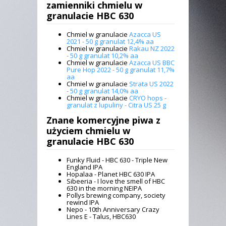
zamienniki
chmielu w
granulacie HBC 630
Chmiel w granulacie
Azacca US
2021 - 50 g granulat 12,4% aa
Chmiel w granulacie
Rakau NZ 2022
- 50 g granulat 10,2% aa
Chmiel w granulacie
Azacca US BBC
Pure Hop 2022 - 50 g granulat 11,7%
aa
Chmiel w granulacie
Strata US 2022
- 50 g granulat 14,0% aa
Chmiel w granulacie
CRYO hops -
granulat z lupuliny - Citra US 25 g
Znane komercyjne piwa z
użyciem
chmielu w
granulacie HBC 630
Funky Fluid - HBC 630 - Triple New
England IPA
Hopalaa - Planet HBC 630 IPA
Sibeeria - I love the smell of HBC
630 in the morning NEIPA
Pollys brewing company, society
rewind IPA
Nepo - 10th Anniversary Crazy
Lines E - Talus, HBC630