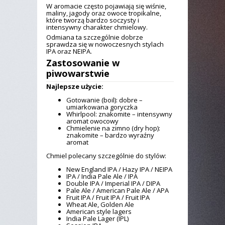
W aromacie często pojawiają się wiśnie,
maliny, jagody oraz owoce tropikalne,
które tworzą bardzo soczysty i
intensywny charakter chmielowy.
Odmiana ta szczególnie dobrze
sprawdza się w nowoczesnych stylach
IPA oraz NEIPA.
Zastosowanie w
piwowarstwie
Najlepsze użycie:
Gotowanie (boil): dobre –
umiarkowana goryczka
Whirlpool: znakomite – intensywny
aromat owocowy
Chmielenie na zimno (dry hop):
znakomite – bardzo wyraźny
aromat
Chmiel polecany szczególnie do stylów:
New England IPA / Hazy IPA / NEIPA
IPA / India Pale Ale / IPA
Double IPA / Imperial IPA / DIPA
Pale Ale / American Pale Ale / APA
Fruit IPA / Fruit IPA / Fruit IPA
Wheat Ale, Golden Ale
American style lagers
India Pale Lager (IPL)