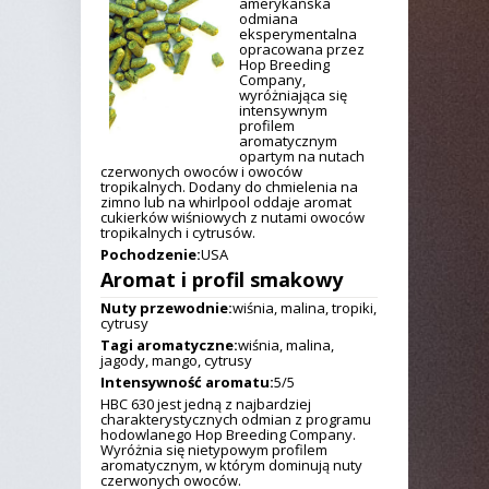
amerykańska
odmiana
eksperymentalna
opracowana przez
Hop Breeding
Company,
wyróżniająca się
intensywnym
profilem
aromatycznym
opartym na nutach
czerwonych owoców i owoców
tropikalnych. Dodany do chmielenia na
zimno lub na whirlpool oddaje aromat
cukierków wiśniowych z nutami owoców
tropikalnych i cytrusów.
Pochodzenie:
USA
Aromat i profil smakowy
Nuty przewodnie:
wiśnia, malina, tropiki,
cytrusy
Tagi aromatyczne:
wiśnia, malina,
jagody, mango, cytrusy
Intensywność aromatu:
5/5
HBC 630 jest jedną z najbardziej
charakterystycznych odmian z programu
hodowlanego Hop Breeding Company.
Wyróżnia się nietypowym profilem
aromatycznym, w którym dominują nuty
czerwonych owoców.