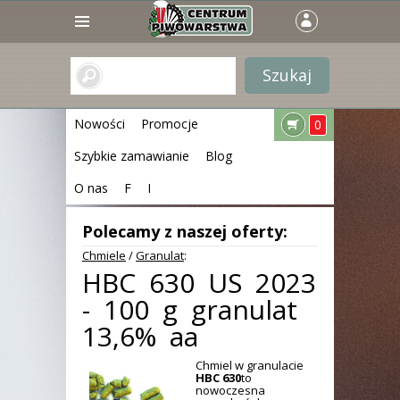
Nowości
Promocje
0
Szybkie zamawianie
Blog
O nas
F
I
Polecamy z naszej oferty:
Chmiele
/
Granulat
:
HBC 630 US 2023
- 100 g granulat
13,6% aa
Chmiel w granulacie
HBC 630
to
nowoczesna