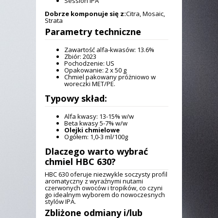
Session IPA
Dobrze komponuje się z:
Citra, Mosaic,
Strata
Parametry techniczne
Zawartość alfa-kwasów: 13.6%
Zbiór: 2023
Pochodzenie: US
Opakowanie: 2 x 50 g
Chmiel pakowany próżniowo w
woreczki MET/PE.
Typowy skład:
Alfa kwasy: 13-15% w/w
Beta kwasy 5-7% w/w
Olejki chmielowe
Ogółem: 1,0-3 ml/100g
Dlaczego warto wybrać
chmiel HBC 630
?
HBC 630 oferuje niezwykle soczysty profil
aromatyczny z wyraźnymi nutami
czerwonych owoców i tropików, co czyni
go idealnym wyborem do nowoczesnych
stylów IPA.
Zbliżone odmiany i/lub