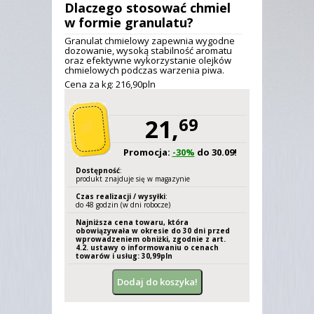
Dlaczego stosować chmiel
w formie granulatu?
Granulat chmielowy zapewnia wygodne
dozowanie, wysoką stabilność aromatu
oraz efektywne wykorzystanie olejków
chmielowych podczas warzenia piwa.
Cena za kg: 216,
90
pln
21,
69
Promocja:
-30%
do 30.09!
Dostępność
:
produkt znajduje się w magazynie
Czas realizacji / wysyłki
:
do 48 godzin (w dni robocze)
Najniższa cena towaru, która
obowiązywała w okresie do 30 dni przed
wprowadzeniem obniżki, zgodnie z art.
4.2. ustawy o informowaniu o cenach
towarów i usług: 30,
99
pln