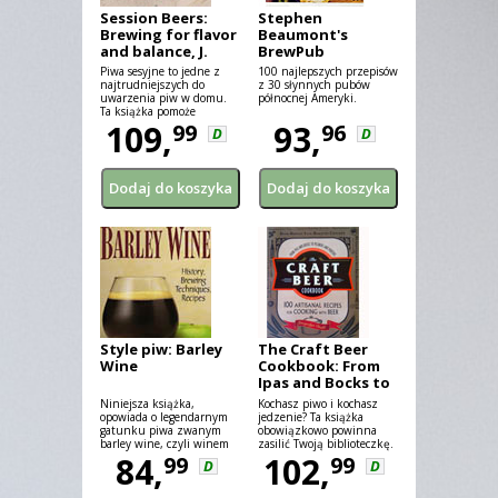
Session Beers:
Stephen
Brewing for flavor
Beaumont's
and balance, J.
BrewPub
Talley
Cookbook
Piwa sesyjne to jedne z
100 najlepszych przepisów
najtrudniejszych do
z 30 słynnych pubów
uwarzenia piw w domu.
północnej Ameryki.
Ta książka pomoże
wznieść Ci się na wyżyny
109,
93,
99
96
D
D
sztuki piwowarskiej.
Style piw: Barley
The Craft Beer
Wine
Cookbook: From
Ipas and Bocks to
Pilsners and
Niniejsza książka,
Kochasz piwo i kochasz
Porters (...)
opowiada o legendarnym
jedzenie? Ta książka
gatunku piwa zwanym
obowiązkowo powinna
barley wine, czyli winem
zasilić Twoją biblioteczkę.
jęczmiennym. Autorzy
84,
Od smakowitych kotletów
102,
99
99
D
D
dzielą się sekretami
marynowanych w
procesu warzenia tego
cytrusowym IPA do jabłek
wymagającego, mocnego,
w cieście z sosem na bazie