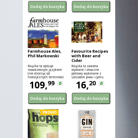
Farmhouse Ales,
Favourite Recipes
Phil Markowski
with Beer and
Cider
Książka ta opisuje
Książka ta zawiera
nowoczesnym językiem
wybrane i smaczne
(nie stroniąc od
potrawy wykonane z
historycznych terminów)
udziałem piwa i cydru.
rezultaty lat ewolucji i
109,
16,
99
20
D
D
doskonalenia prostych piw
wiejskich, prowadząc
współczesnych piwowarów
w kierunku odtworzenia
tych historycznych
trunków.