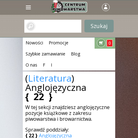
Nowości
Promocje
0
Szybkie zamawianie
Blog
O nas
F
I
(
Literatura
)
Anglojęzyczna
{
22
}
W tej sekcji znajdziesz anglojęzyczne
pozycje książkowe z zakresu
piwowarstwa i browarnictwa.
Sprawdź poddziały:
{
22
}
Anglojęzyczna