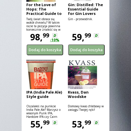
For the Love of
Gin: Distilled: The
Hops: The
Essential Guide
Practical Guide to
for Gin Lovers
Aroma, Bitterness
Twój świat obraca się
Gin - przewodnik.
(...,)
wokół chmielu? W takim
razie ta pozycja powinna
koniecznie znaleźć się w
Twojej biblioteczce. Stan
98,
59,
99
99
D
D
Hieronymus wyjaśnia
-10%
fachowo naturę chmielu,
podpowiada jak najlepiej
dobierać je do piwa.
IPA (India Pale Ale)
Kvass, Dan
Style guide
Woodske
Oszalałeś na punkcie
Domowy kwas chlebowy w
India Pale Ale? Marzysz o
zasięgu Twojej ręki!
własnym Punk IPA,
Hardcore IPA czy Cairn
100% Brett IPA? W takim
55,
53,
99
99
D
D
raazie tej pozycji nie może
zabraknąć w Twojej
domowej biblioteczce!