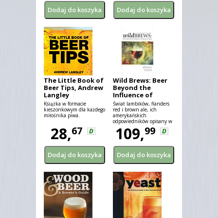
chmielowego i zarazem
Amber Ale i karmelu.
słodkiego trunku.
The Little Book of
Wild Brews: Beer
Beer Tips, Andrew
Beyond the
Langley
Influence of
Brewer’s Yeast,
Książka w formacie
Świat lambików, flanders
Jeff Sparrow
kieszonkowym dla każdego
red i brown ale, ich
miłośnika piwa.
amerykańskich
odpowiedników opisany w
28,
przystępny sposób.
109,
67
99
D
D
Piwowarzy odnajdą tutaj
szczegółowe opisy metod,
procedur piwowarskich
służących stworzeniu tych
wyjątkowych piw.