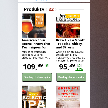
Produkty
{
22
}
American Sour
Brew Like a Monk:
Beers: Innovative
Trappist, Abbey,
Techniques for
and Strong
Mixed
Belgian Ales
Książka ta wprowadza
Warz jak mnich! Książka
Fermentations
czytelnika w tajniki
zgłębia tajniki piw
produkcji piw kwaśnych.
klasztornych, rozkładając
na czynniki pierwsze ten
109,
aromatyczny region
95,
99
39
D
D
piwnego świata. Opisuje
-10%
także metody produkcji
tych wyjątkowych piw - w
sposób przydatny zarówno
dla profesjonalnego
piwowara jak i amatora.