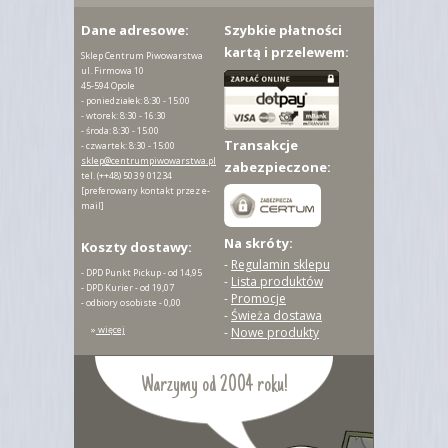
Dane adresowe:
Szybkie płatności
kartą i przelewem:
Sklep Centrum Piwowarstwa
ul. Firmowa 10
45-594 Opole
- poniedziałek: 8:30 - 15:00
- wtorek: 8:30 - 16:30
- środa: 8:30 - 15:00
Transakcje
- czwartek: 8:30 - 15:00
sklep@centrumpiwowarstwa.pl
zabezpieczone:
tel.
(++48) 503 9 01234
[preferowany kontakt przez e-
mail]
Na skróty:
Koszty dostawy:
-
Regulamin sklepu
- DPD Punkt Pickup - od 14,95
-
Lista produktów
- DPD Kurier - od 19,07
-
Promocje
- odbiory osobiste - 0,00
-
Świeża dostawa
»
więcej
-
Nowe produkty
Warzymy od 2004 roku!