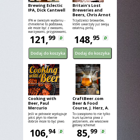
Brewing Eclectic
Britain's Lost
IPA, Dick Cantwell
Breweries and
Beers, Chris Arnot
IPA w świeżym wydaniu -
Trzydzieści browarów,
chmielenie to podstawa,
które uwarzyły już swoją
ale może być z owocami,
ostatnią pintę.
warzywami, przyprawami,
kawą, czekoladą...
121,
148,
99
95
D
D
leżakowana w beczkach a
może jeszcze na kwaśno...
Szerokie spektrum
pomysłów do zastosowania
w browarze.
Cooking with
CraftBeer.com
Beer, Paul
Beer & Food
Mercurio
Course, J. Herz, A.
Dulye
Jeśli w potrawie występuje
To czasopismo to nie tylko
jakiś płyn to równie
kurs łączenia piwa z
dobrze może to być piwo.
jedzeniem, ale właściwie
gotowy schemat
106,
zorganizowania takiego
85,
94
99
D
D
eventu.