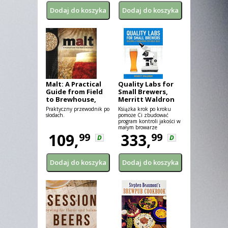
Malt: A Practical
Quality Labs for
Guide from Field
Small Brewers,
to Brewhouse,
Merritt Waldron
John Mallett
Praktyczny przewodnik po
Książka krok po kroku
słodach.
pomoże Ci zbudować
program kontroli jakości w
małym browarze
109,
komercyjnym. Dobra
333,
99
99
D
D
praktyka produkcyjna,
bezpieczeństwo żywności,
standardowe procedury,
pomiary...