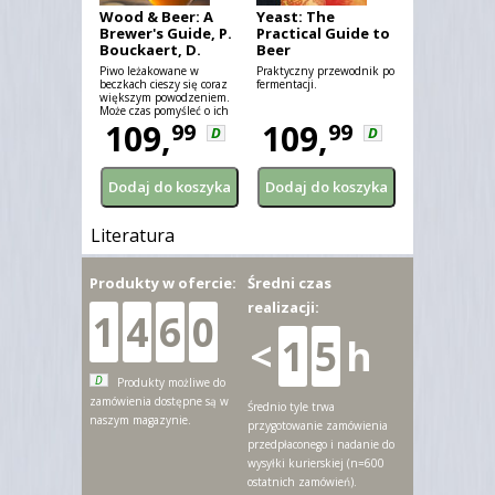
Wood & Beer: A
Yeast: The
Brewer's Guide, P.
Practical Guide to
Bouckaert, D.
Beer
Cantwell
Fermentation,
Piwo leżakowane w
Praktyczny przewodnik po
Chris White, Jamil
beczkach cieszy się coraz
fermentacji.
większym powodzeniem.
Zainasheff
Może czas pomyśleć o ich
zastosowaniu w Waszych
109,
109,
99
99
D
D
browarach domowych?
Literatura
Produkty w ofercie:
Średni czas
realizacji:
1
4
6
0
<
1
5
h
D
Produkty możliwe do
zamówienia dostępne są w
Średnio tyle trwa
naszym magazynie.
przygotowanie zamówienia
przedpłaconego i nadanie do
wysyłki kurierskiej (n=600
ostatnich zamówień).