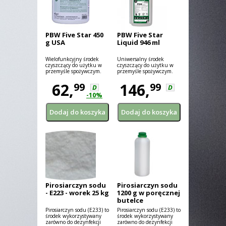
PBW Five Star 450
PBW Five Star
g USA
Liquid 946 ml
Wielofunkcyjny środek
Uniwersalny środek
czyszczący do użytku w
czyszczący do użytku w
przemyśle spożywczym.
przemyśle spożywczym.
62,
146,
99
99
D
D
-10%
Pirosiarczyn sodu
Pirosiarczyn sodu
- E223 - worek 25 kg
1200 g w poręcznej
butelce
Pirosiarczyn sodu (E233) to
Pirosiarczyn sodu (E233) to
środek wykorzystywany
środek wykorzystywany
zarówno do dezynfekcji
zarówno do dezynfekcji