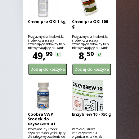
Chemipro OXI 1 kg
Chemipro OXI 100
g
Przyjazny dla środowiska
Przyjazny dla środowiska
środek czyszczący
środek czyszczący
zawierający aktywny tlen
zawierający aktywny tlen
nie wymagający płukania.
nie wymagający płukania.
49,
8,
99
59
D
D
Coobra VWP
Enzybrew 10 - 750 g
Środek do
czyszczenia i
dezynfekcji 100 g
Profesjonalny środek
W całości usuwa
czyszcząco-dezynfekujący
zanieczyszczenia
dla całego wyposażenia do
organiczne, takie jak