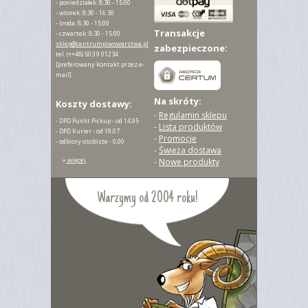
- poniedziałek: 8:30 - 15:00
- wtorek: 8:30 - 16:30
- środa: 8:30 - 15:00
Transakcje
- czwartek: 8:30 - 15:00
sklep@centrumpiwowarstwa.pl
zabezpieczone:
tel.
(++48) 503 9 01234
[preferowany kontakt przez e-
mail]
Na skróty:
Koszty dostawy:
-
Regulamin sklepu
- DPD Punkt Pickup - od 14,95
-
Lista produktów
- DPD Kurier - od 19,07
-
Promocje
- odbiory osobiste - 0,00
-
Świeża dostawa
»
więcej
-
Nowe produkty
Warzymy od 2004 roku!