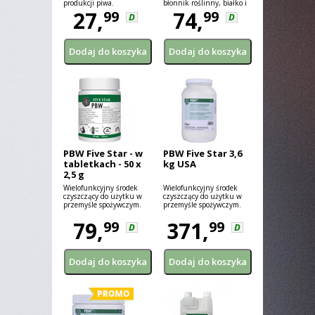
produkcji piwa.
błonnik roślinny, białko i
27,
skrobia (chmiel, drożdże,
74,
99
99
D
D
słód, skarmelizowane
cukry itp.) powstające przy
tradycyjnych metodach
produkcji piwa.
PBW Five Star - w
PBW Five Star 3,6
tabletkach - 50 x
kg USA
2,5 g
Wielofunkcyjny środek
Wielofunkcyjny środek
czyszczący do użytku w
czyszczący do użytku w
przemyśle spożywczym.
przemyśle spożywczym.
79,
371,
99
99
D
D