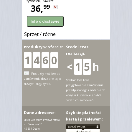
żywnością. Zawiera:
etanol, 2-propanol.
36,
99
N
Sprzęt / różne
Produkty w ofercie:
Średni czas
realizacji:
1
4
6
0
<
1
5
h
D
Produkty możliwe do
zamówienia dostępne są w
Średnio tyle trwa
naszym magazynie.
przygotowanie zamówienia
przedpłaconego i nadanie do
wysyłki kurierskiej (n=600
ostatnich zamówień).
Dane adresowe:
Szybkie płatności
kartą i przelewem:
Sklep Centrum Piwowarstwa
ul. Firmowa 10
45-594 Opole