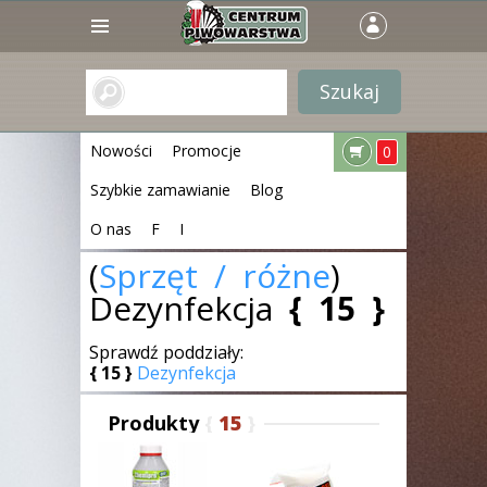
Nowości
Promocje
0
Szybkie zamawianie
Blog
O nas
F
I
(
Sprzęt / różne
)
Dezynfekcja
{
15
}
Sprawdź poddziały:
{
15
}
Dezynfekcja
Produkty
{
15
}