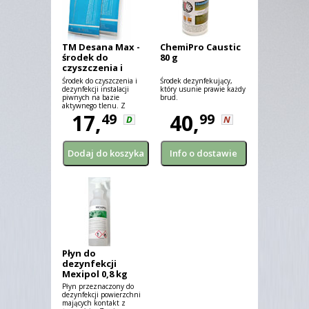
TM Desana Max -
ChemiPro Caustic
środek do
80 g
czyszczenia i
dezynfekcji
Środek do czyszczenia i
Środek dezynfekujący,
instalacji piwnych
dezynfekcji instalacji
który usunie prawie każdy
piwnych na bazie
brud.
- 45 g
aktywnego tlenu. Z
barwnym wskaźnikiem
17,
40,
49
99
D
N
zakończenia procesu
dezynfekcji.
Płyn do
dezynfekcji
Mexipol 0,8 kg
(zamiennik
Płyn przeznaczony do
Despreja)
dezynfekcji powierzchni
mających kontakt z