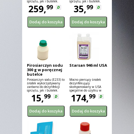
sprzętu, jak i butelek.
sprzętu, jak i butelek.
259,
35,
99
99
D
D
Pirosiarczyn sodu
Starsan 946 ml USA
300 g w poręcznej
butelce
Pirosiarczyn sodu (E233) to
Mocno pieniący środek
środek wykorzystywany
dezynfekujący
zarówno do dezynfekcji
skomponowany w USA
sprzętu, jak i butelek.
specjalnie do użytku w
15,
piwowarstwie.
174,
99
99
D
D